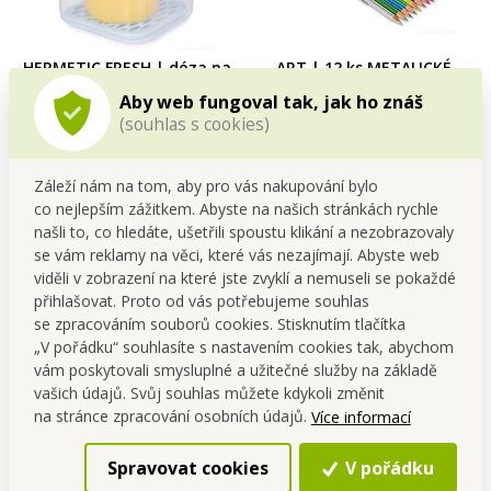
HERMETIC FRESH | dóza na
ART | 12 ks METALICKÉ
potraviny s odkapávací
umělecké pastelky | lesklé
Aby web fungoval tak, jak ho znáš
mřížkou a silikonovým
odstíny pro kresby &
Cena pro tebe
Cena pro tebe
(souhlas s cookies)
těsněním | 580 ml
mandaly | nejvyšší kvalita
129,00 Kč
149,00 Kč
Do kočáru
Do kočáru
Záleží nám na tom, aby pro vás nakupování bylo
co nejlepším zážitkem. Abyste na našich stránkách rychle
Skladem
Skladem
našli to, co hledáte, ušetřili spoustu klikání a nezobrazovaly
se vám reklamy na věci, které vás nezajímají. Abyste web
viděli v zobrazení na které jste zvyklí a nemuseli se pokaždé
přihlašovat. Proto od vás potřebujeme souhlas
se zpracováním souborů cookies. Stisknutím tlačítka
„V pořádku“ souhlasíte s nastavením cookies tak, abychom
vám poskytovali smysluplné a užitečné služby na základě
vašich údajů. Svůj souhlas můžete kdykoli změnit
na stránce zpracování osobních údajů.
Více informací
Spravovat cookies
V pořádku
ART | 12 ks NEONOVĚ
BIOPAN® | nepřilnavý nízký