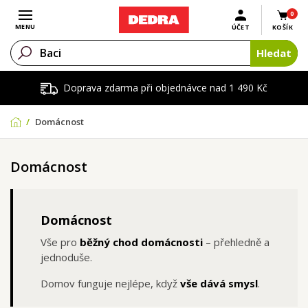
0
Otevřít menu
MENU
ÚČET
KOŠÍK
Hledat
Doprava zdarma při objednávce nad 1 490 Kč
Domácnost
Domácnost
Domácnost
Vše pro
běžný chod domácnosti
– přehledně a
jednoduše.
Domov funguje nejlépe, když
vše dává smysl
.