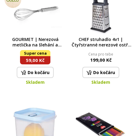
GOURMET | Nerezová
CHEF struhadlo 4v1 |
metlička na šlehání a
Čtyřstranné nerezové ostří,
míchání | 25 cm
plastové držadlo a základna
Super cena
Cena pro tebe
199,00 Kč
59,00 Kč
Do kočáru
Do kočáru
Skladem
Skladem