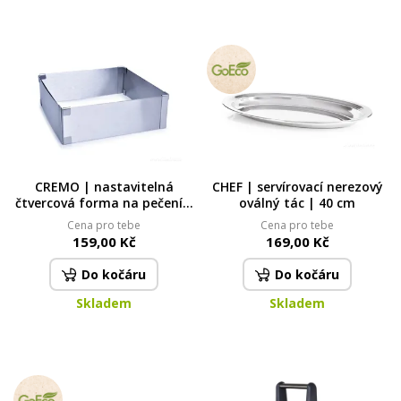
CREMO | nastavitelná
CHEF | servírovací nerezový
čtvercová forma na pečení |
oválný tác | 40 cm
nerezová ocel | 15–28 cm
Cena pro tebe
Cena pro tebe
159,00 Kč
169,00 Kč
Do kočáru
Do kočáru
Skladem
Skladem