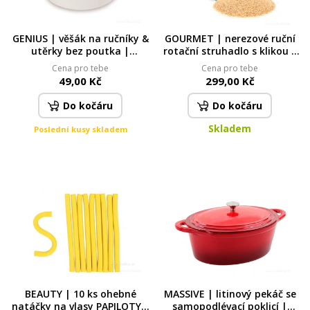
GENIUS | věšák na ručníky &
GOURMET | nerezové ruční
utěrky bez poutka |
rotační struhadlo s klikou |
zasunutí do gumové
multifunkční
Cena pro tebe
Cena pro tebe
membrány | šedý | Ø 5,8 cm
49,00 Kč
299,00 Kč
Do kočáru
Do kočáru
Skladem
Poslední kusy skladem
BEAUTY | 10 ks ohebné
MASSIVE | litinový pekáč se
natáčky na vlasy PAPILOTY |
samopodlévací poklicí |