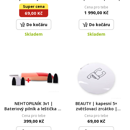
průměr 10 mm | žluté
RÔTISSOIRE | 7 L | žíhaný
Super cena
Cena pro tebe
červený
1 990,00 Kč
69,00 Kč
Do kočáru
Do kočáru
Skladem
Skladem
NEHTOPILNÍK 3v1 |
BEAUTY | kapesní 5×
Bateriový pilník a leštička na
zvětšovací zrcátko |
nehty + 3 nástavce
kompaktní zrcátko na
Cena pro tebe
Cena pro tebe
detailní líčení
399,00 Kč
69,00 Kč