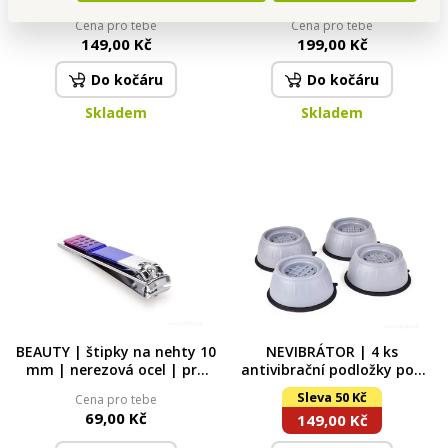
SVÍTIVÉ umělecké pastelky |
plech na pečení | 38 x 26,5
intenzivní barvy pro
cm
Cena pro tebe
Cena pro tebe
mandaly & kreativní kresbu
149,00 Kč
199,00 Kč
Do kočáru
Do kočáru
Skladem
Skladem
BEAUTY | štipky na nehty 10
NEVIBRÁTOR | 4 ks
mm | nerezová ocel | pro
antivibrační podložky pod
přesné a hygienické stříhání
pračku pro snížení hluku a
Sleva 50 Kč
Cena pro tebe
nehtů
vibrací
69,00 Kč
149,00 Kč