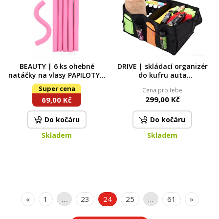
BEAUTY | 6 ks ohebné
DRIVE | skládací organizér
natáčky na vlasy PAPILOTY |
do kufru auta
průměr 20 mm | růžové
POŘÁDKUMILOVNÍK |
Super cena
Cena pro tebe
přihrádky & kapsy | 60 × 40
299,00 Kč
69,00 Kč
× 26 cm
Do kočáru
Do kočáru
Skladem
Skladem
«
1
…
23
24
25
…
61
»