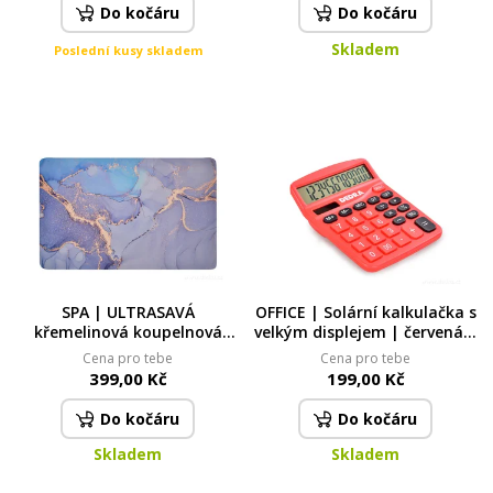
Do kočáru
Do kočáru
Skladem
Poslední kusy skladem
SPA | ULTRASAVÁ
OFFICE | Solární kalkulačka s
křemelinová koupelnová
velkým displejem | červená |
předložka | rychleschnoucí &
12místný LCD
Cena pro tebe
Cena pro tebe
protiskluzová | 60 × 90 cm |
399,00 Kč
199,00 Kč
modro-zlatý mramor
Do kočáru
Do kočáru
Skladem
Skladem