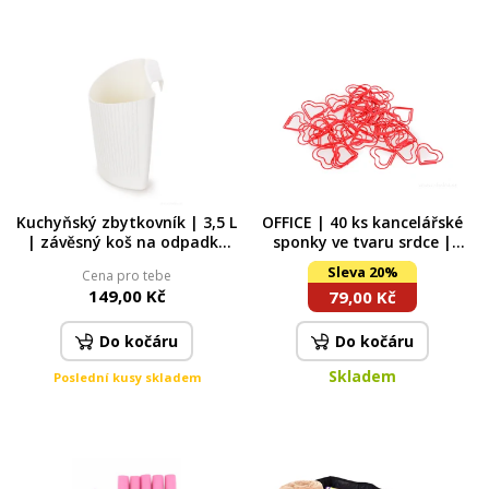
Kuchyňský zbytkovník | 3,5 L
OFFICE | 40 ks kancelářské
| závěsný koš na odpadky
sponky ve tvaru srdce |
na dvířka kuchyňské linky
červené kovové | dekorativní
Sleva 20%
Cena pro tebe
bílý
149,00 Kč
79,00 Kč
Do kočáru
Do kočáru
Skladem
Poslední kusy skladem