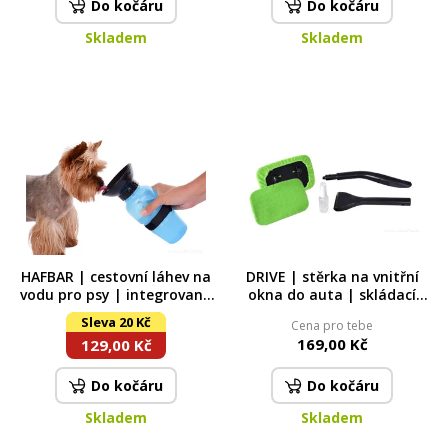
Do kočáru
Do kočáru
Skladem
Skladem
HAFBAR | cestovní láhev na
DRIVE | stěrka na vnitřní
vodu pro psy | integrovaná
okna do auta | skládací
miska | 600 ml
rukojeť + rozprašovač &
Sleva 20 Kč
Cena pro tebe
náhradní návlek ZDARMA
169,00 Kč
129,00 Kč
Do kočáru
Do kočáru
Skladem
Skladem