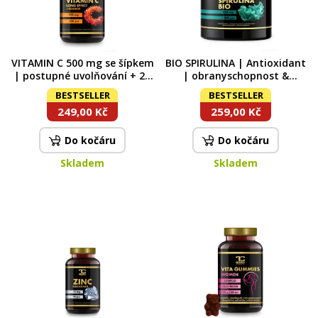
VITAMIN C 500 mg se šípkem
BIO SPIRULINA | Antioxidant
| postupné uvolňování + 25
| obranyschopnost &
mg šípkového extraktu |
vitalita | 1000 tablet x 250
BESTSELLER
BESTSELLER
100 kapslí | 67,5 g
mg | 250 g
249,00 Kč
259,00 Kč
Do kočáru
Do kočáru
Skladem
Skladem