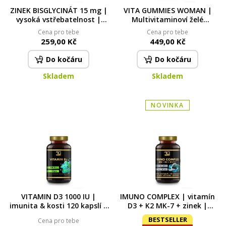
ZINEK BISGLYCINÁT 15 mg |
VITA GUMMIES WOMAN |
vysoká vstřebatelnost |
Multivitaminoví želé
imunita, pleť, vlasy & nehty
medvídci pro ženy | energie,
Cena pro tebe
Cena pro tebe
| 90 kapslí 90 kapslí | 24,3 g
imunita, pokožka & vlasy |
259,00 Kč
449,00 Kč
tropická příchuť | 60 ks
Do kočáru
Do kočáru
Skladem
Skladem
NOVINKA
VITAMIN D3 1000 IU |
IMUNO COMPLEX | vitamín
imunita & kosti 120 kapslí |
D3 + K2 MK-7 + zinek |
24 g
podpora imunity, kostí &
BESTSELLER
Cena pro tebe
vitality | 60 kapslí | 16 g