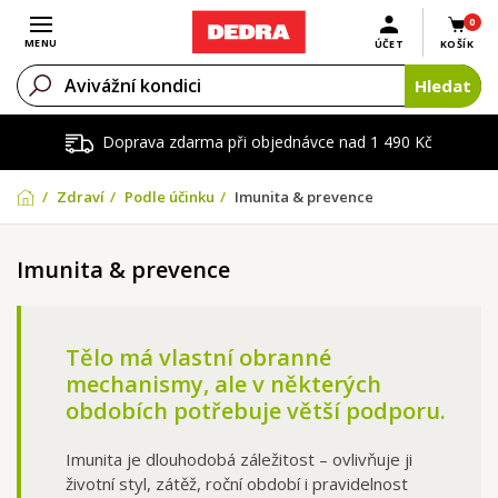
0
Otevřít menu
MENU
ÚČET
KOŠÍK
Hledat
Doprava zdarma při objednávce nad 1 490 Kč
Zdraví
Podle účinku
Imunita & prevence
Imunita & prevence
Tělo má vlastní obranné
mechanismy, ale v některých
obdobích potřebuje větší podporu.
Imunita je dlouhodobá záležitost – ovlivňuje ji
životní styl, zátěž, roční období i pravidelnost