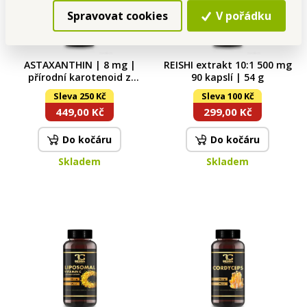
Spravovat cookies
V pořádku
ASTAXANTHIN | 8 mg |
REISHI extrakt 10:1 500 mg
přírodní karotenoid z
90 kapslí | 54 g
mikrořasy 60 kapslí | 34,2 g
Sleva 250 Kč
Sleva 100 Kč
449,00 Kč
299,00 Kč
Do kočáru
Do kočáru
Skladem
Skladem