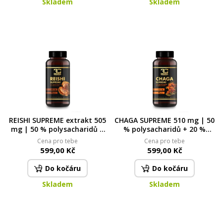
Skladem
Skladem
REISHI SUPREME extrakt 505
CHAGA SUPREME 510 mg | 50
mg | 50 % polysacharidů a
% polysacharidů + 20 %
20 % beta-glukanů 90 kapslí
beta-glukanů | imunita,
Cena pro tebe
Cena pro tebe
| 54,5 g
vitalita & antioxidanty | 90
599,00 Kč
599,00 Kč
kapslí
Do kočáru
Do kočáru
Skladem
Skladem