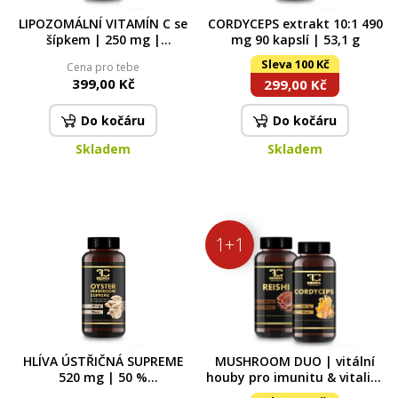
LIPOZOMÁLNÍ VITAMÍN C se
CORDYCEPS extrakt 10:1 490
šípkem | 250 mg |
mg 90 kapslí | 53,1 g
maximální vstřebatelnost,
Sleva 100 Kč
Cena pro tebe
imunita & vitalita | 60 kapslí
399,00 Kč
299,00 Kč
Do kočáru
Do kočáru
Skladem
Skladem
1+1
HLÍVA ÚSTŘIČNÁ SUPREME
MUSHROOM DUO | vitální
520 mg | 50 %
houby pro imunitu & vitalitu
polysacharidů a 20 % beta-
| reishi & cordyceps