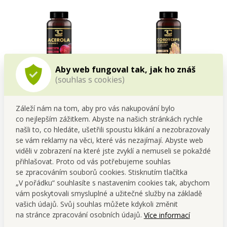
Aby web fungoval tak, jak ho znáš
(souhlas s cookies)
ACEROLA extrakt z plodů
CORDYCEPS SUPREME 520
10:1 560 mg | přírodní
mg | 50 % polysacharidů +
vitamín C 90 kapslí | 59,4 g
20 % beta-glukanů 90 kapslí
Sleva 120 Kč
Cena pro tebe
Záleží nám na tom, aby pro vás nakupování bylo
| 55,8 g
599,00 Kč
279,00 Kč
co nejlepším zážitkem. Abyste na našich stránkách rychle
našli to, co hledáte, ušetřili spoustu klikání a nezobrazovaly
Do kočáru
Do kočáru
se vám reklamy na věci, které vás nezajímají. Abyste web
viděli v zobrazení na které jste zvyklí a nemuseli se pokaždé
Skladem
Skladem
přihlašovat. Proto od vás potřebujeme souhlas
se zpracováním souborů cookies. Stisknutím tlačítka
„V pořádku“ souhlasíte s nastavením cookies tak, abychom
vám poskytovali smysluplné a užitečné služby na základě
vašich údajů. Svůj souhlas můžete kdykoli změnit
na stránce zpracování osobních údajů.
Více informací