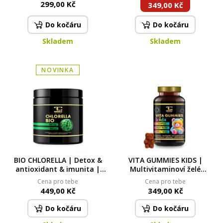
299,00 Kč
349,00 Kč
Do kočáru
Do kočáru
Skladem
Skladem
NOVINKA
BIO CHLORELLA | Detox &
VITA GUMMIES KIDS |
antioxidant & imunita |
Multivitaminoví želé
1000 tablet x 250 mg | 250 g
medvídci pro děti | imunita,
Cena pro tebe
Cena pro tebe
růst & energie | jablečná
449,00 Kč
349,00 Kč
příchuť žvýkačky | 60 ks
Do kočáru
Do kočáru