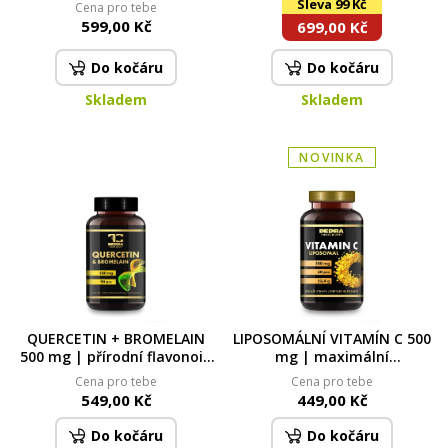
Sleva 99 Kč
Cena pro tebe
glukanů | vitalita, imunita a
599,00 Kč
699,00 Kč
metabolismus tuků | 90
kapslí
Do kočáru
Do kočáru
Skladem
Skladem
NOVINKA
QUERCETIN + BROMELAIN
LIPOSOMÁLNÍ VITAMÍN C 500
500 mg | přírodní flavonoid
mg | maximální
& enzym z ananasu |
vstřebatelnost, imunita &
Cena pro tebe
Cena pro tebe
imunita, regenerace &
vitalita | 60 kapslí
549,00 Kč
449,00 Kč
vitalita | 90 kapslí
Do kočáru
Do kočáru