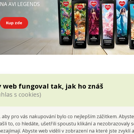
NA AVI LEGENDS
Kup zde
 web fungoval tak, jak ho znáš
hlas s cookies)
 aby pro vás nakupování bylo co nejlepším zážitkem. Abyste
ašli to, co hledáte, ušetřili spoustu klikání a nezobrazovaly
nezajímají. Abyste web viděli v zobrazení na které jste zvyklí