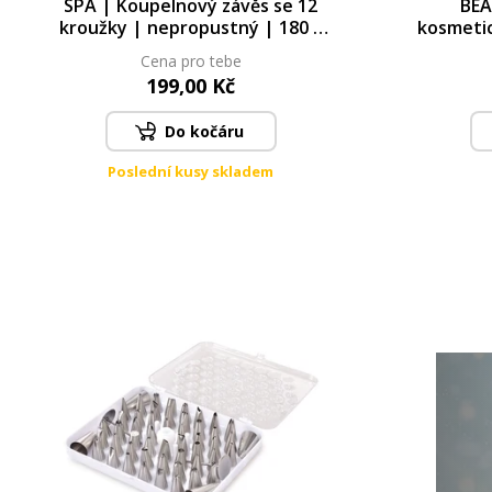
SPA | Koupelnový závěs se 12
BEA
kroužky | nepropustný | 180 ×
kosmetic
180 cm | přírodní
| elegant
Cena pro tebe
199,00 Kč
Do kočáru
Poslední kusy skladem