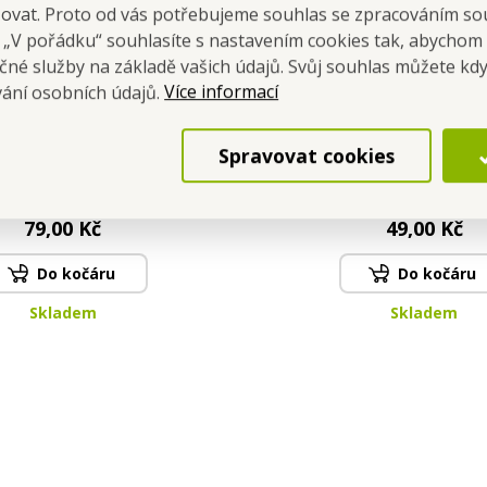
šovat. Proto od vás potřebujeme souhlas se zpracováním so
a „V pořádku“ souhlasíte s nastavením cookies tak, abychom
čné služby na základě vašich údajů. Svůj souhlas můžete kdy
Více informací
vání osobních údajů.
| nerezová kuchyňská
KÁČÁTKO | věšák na r
Spravovat cookies
| 6,5 cm | hladká čepel
utěrky bez poutka | sa
na zeleninu
držák bez vrtání | oran
Cena pro tebe
Cena pro tebe
7 cm
79,00 Kč
49,00 Kč
Do kočáru
Do kočáru
Skladem
Skladem