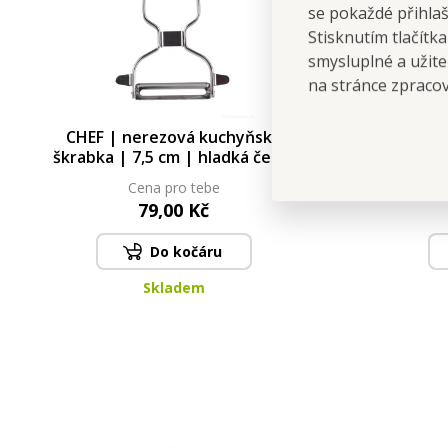
se pokaždé přihla
Stisknutím tlačítk
smysluplné a užite
na stránce zpraco
CHEF | nerezová kuchyňská
CHEF 
škrabka | 7,5 cm | hladká čepel
škrabka 
na zeleninu
Cena pro tebe
79,00 Kč
Do kočáru
Skladem