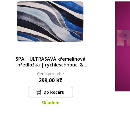
SPA | ULTRASAVÁ křemelinová
předložka | rychleschnoucí &
protiskluzová | 80 × 50 cm |
Cena pro tebe
waves
299,00 Kč
Do kočáru
Skladem