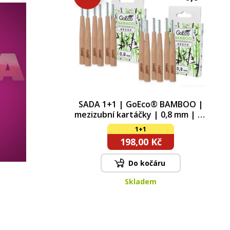
SADA 1+1 | GoEco® BAMBOO |
mezizubní kartáčky | 0,8 mm | 12
ks | z bambusu
1+1
198,00 Kč
Do kočáru
Skladem