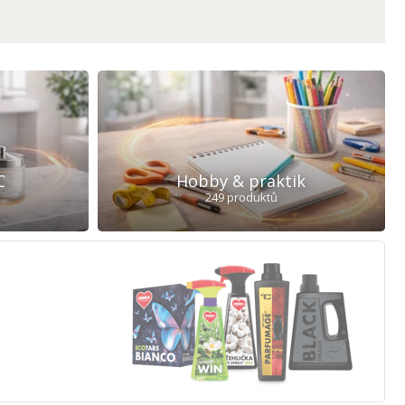
C
Hobby & praktik
249 produktů