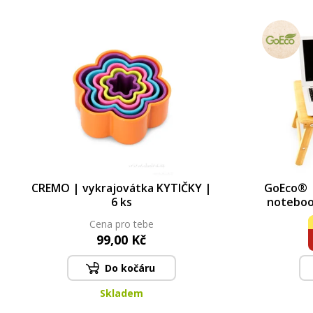
CREMO | vykrajovátka KYTIČKY |
GoEco® 
6 ks
noteboo
větr
Cena pro tebe
99,00 Kč
Do kočáru
Skladem