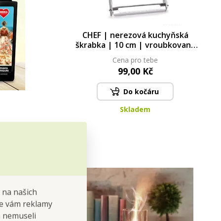
CHEF | nerezová kuchyňská
škrabka | 10 cm | vroubkovaná
čepel na měkké plody
Cena pro tebe
99,00 Kč
Do kočáru
Skladem
 na našich
 se vám reklamy
 a nemuseli