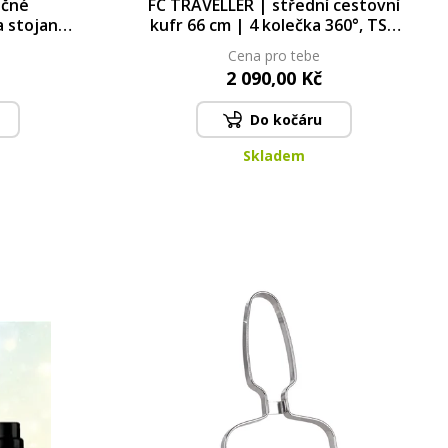
očné
FC TRAVELLER | střední cestovní
a stojanu
kufr 66 cm | 4 kolečka 360°, TSA
o líčení |
zámek & výsuvná rukojeť |
Cena pro tebe
platinový
2 090,00 Kč
Do kočáru
Skladem