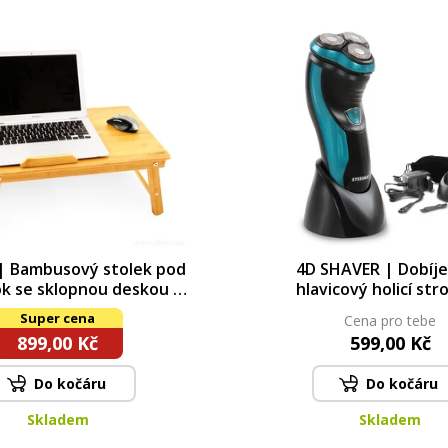
| Bambusový stolek pod
4D SHAVER | Dobíje
k se sklopnou deskou a
hlavicový holicí str
acími otvory | 55 cm
výklopným zastřiho
Super cena
Cena pro tebe
899,00 Kč
599,00 Kč
Do kočáru
Do kočáru
Skladem
Skladem