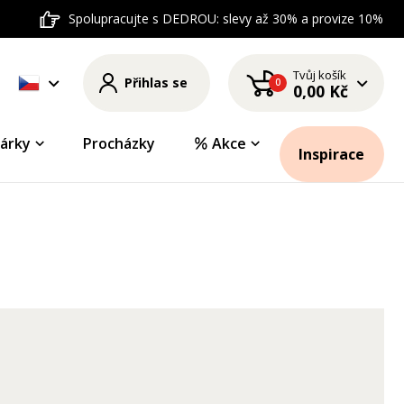
Spolupracujte s DEDROU: slevy až 30% a provize 10%
Tvůj košík
Přihlas se
0
0,00 Kč
árky
Procházky
Akce
Inspirace