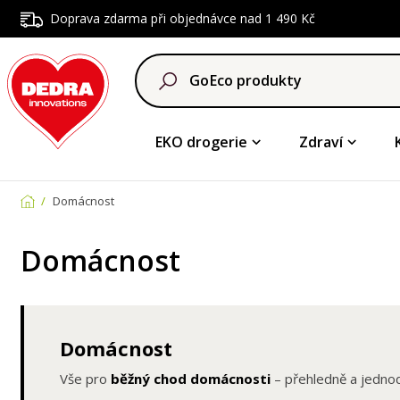
Doprava zdarma při objednávce nad 1 490 Kč
EKO drogerie
Zdraví
Domácnost
Domácnost
Domácnost
Vše pro
běžný chod domácnosti
– přehledně a jedno