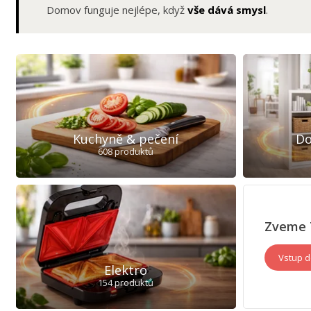
Domov funguje nejlépe, když
vše dává smysl
.
Kuchyně & pečení
Do
608 produktů
Zveme 
Vstup d
Elektro
154 produktů