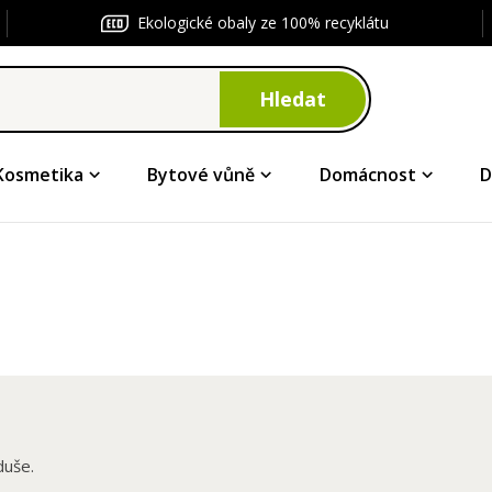
Ekologické obaly ze 100% recyklátu
Hledat
Kosmetika
Bytové vůně
Domácnost
D
duše.