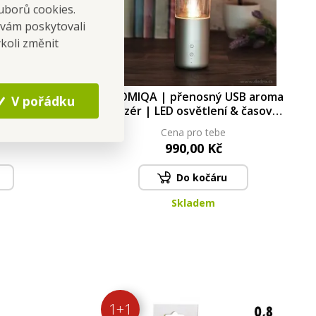
uborů cookies.
 vám poskytovali
koli změnit
učníky &
AROMIQA | přenosný USB aroma
V pořádku
molepicí
difuzér | LED osvětlení & časovač
žový | 6 ×
| sonická technologie
Cena pro tebe
990,00 Kč
Do kočáru
Skladem
1+1