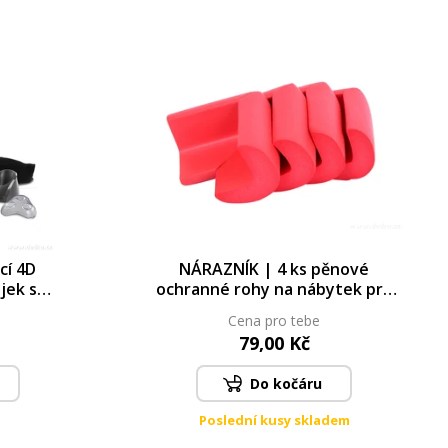
cí 4D
NÁRAZNÍK | 4 ks pěnové
ojek s
ochranné rohy na nábytek pro
vačem
bezpečný domov cihlový
Cena pro tebe
79,00 Kč
Do kočáru
Poslední kusy skladem