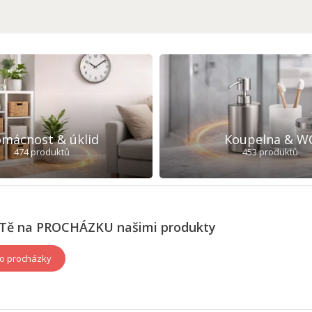
mácnost & úklid
Koupelna & W
474 produktů
453 produktů
Tě na PROCHÁZKU našimi produkty
o procházky