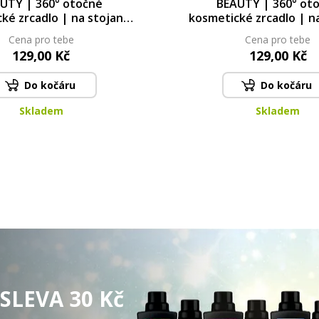
UTY | 360° otočné
BEAUTY | 360° ot
ké zrcadlo | na stojanu
kosmetické zrcadlo | n
ní pomocník pro líčení |
| elegantní pomocník pr
Cena pro tebe
Cena pro tebe
meruňkové
tmavě modré
129,00 Kč
129,00 Kč
Do kočáru
Do kočáru
Skladem
Skladem
SLEVA 30 Kč