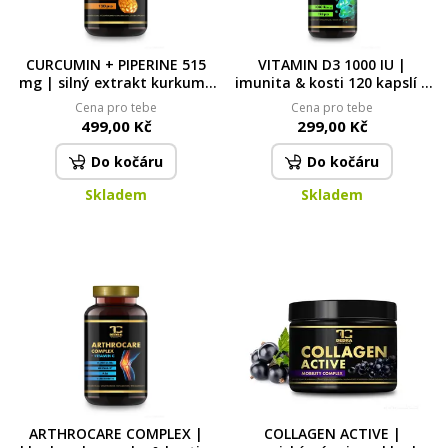
CURCUMIN + PIPERINE 515
VITAMIN D3 1000 IU |
mg | silný extrakt kurkumy
imunita & kosti 120 kapslí |
s piperinem | klouby,
24 g
Cena pro tebe
Cena pro tebe
imunita & trávení | 120
499,00 Kč
299,00 Kč
kapslí
Do kočáru
Do kočáru
Skladem
Skladem
ARTHROCARE COMPLEX |
COLLAGEN ACTIVE |