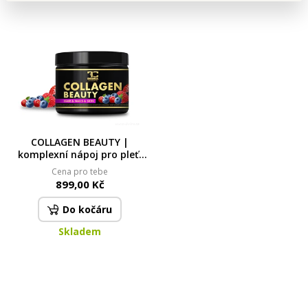
COLLAGEN BEAUTY |
komplexní nápoj pro pleť,
vlasy a nehty s Verisol® F,
Cena pro tebe
vitaminem C, zinkem,
899,00 Kč
kyselinou hyaluronovou a
kyselinou listovou lesní
Do kočáru
ovoce | 200 g (30 dávek)
Skladem