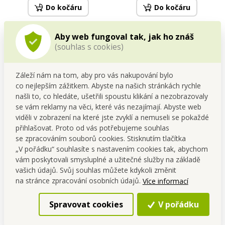
Do kočáru
Do kočáru
Skladem
Skladem
Aby web fungoval tak, jak ho znáš
(souhlas s cookies)
NOVINKA
Záleží nám na tom, aby pro vás nakupování bylo
co nejlepším zážitkem. Abyste na našich stránkách rychle
našli to, co hledáte, ušetřili spoustu klikání a nezobrazovaly
se vám reklamy na věci, které vás nezajímají. Abyste web
viděli v zobrazení na které jste zvyklí a nemuseli se pokaždé
přihlašovat. Proto od vás potřebujeme souhlas
se zpracováním souborů cookies. Stisknutím tlačítka
OSTEO COMPLEX | vápník +
CHAGA SUPREME 510 mg | 50
„V pořádku“ souhlasíte s nastavením cookies tak, abychom
D3 + K2 MK-7 | podpora
% polysacharidů + 20 %
vám poskytovali smysluplné a užitečné služby na základě
kostí, zubů & svalů | 90
beta-glukanů | imunita,
Cena pro tebe
Cena pro tebe
vašich údajů. Svůj souhlas můžete kdykoli změnit
kapslí | 67 g
vitalita & antioxidanty | 90
349,00 Kč
599,00 Kč
kapslí
na stránce zpracování osobních údajů.
Více informací
Do kočáru
Do kočáru
Spravovat cookies
V pořádku
Skladem
Skladem