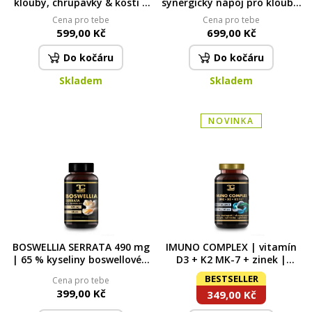
klouby, chrupavky & kosti |
synergický nápoj pro klouby,
pohyb & flexibilita | 124 g |
kosti a aktivní život s
Cena pro tebe
Cena pro tebe
90 kapslí
Fortigel® B, vitaminem C,
599,00 Kč
699,00 Kč
zinkem a kyselinou
hyaluronovou černý rybíz |
Do kočáru
Do kočáru
200 g (30 dávek)
Skladem
Skladem
NOVINKA
BOSWELLIA SERRATA 490 mg
IMUNO COMPLEX | vitamín
| 65 % kyseliny boswellové |
D3 + K2 MK-7 + zinek |
klouby, mobilita & pružnost
podpora imunity, kostí &
BESTSELLER
Cena pro tebe
60 kapslí | 35,4 g
vitality | 60 kapslí | 16 g
399,00 Kč
349,00 Kč