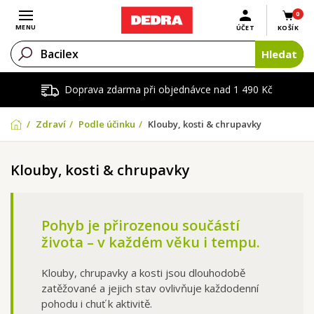
0
Otevřít menu
MENU
ÚČET
KOŠÍK
Hledat
Doprava zdarma při objednávce nad 1 490 Kč
Zdraví
Podle účinku
Klouby, kosti & chrupavky
Klouby, kosti & chrupavky
Pohyb je přirozenou součástí
života – v každém věku i tempu.
Klouby, chrupavky a kosti jsou dlouhodobě
zatěžované a jejich stav ovlivňuje každodenní
pohodu i chuť k aktivitě.