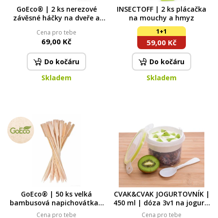
GoEco® | 2 ks nerezové
INSECTOFF | 2 ks plácačka
závěsné háčky na dveře a
na mouchy a hmyz
dvířka nábytku
1+1
Cena pro tebe
69,00 Kč
59,00 Kč
Do kočáru
Do kočáru
Skladem
Skladem
GoEco® | 50 ks velká
CVAK&CVAK JOGURTOVNÍK |
bambusová napichovátka s
450 ml | dóza 3v1 na jogurt,
rozšířeným koncem | 20 cm
ovoce & lžičku
Cena pro tebe
Cena pro tebe