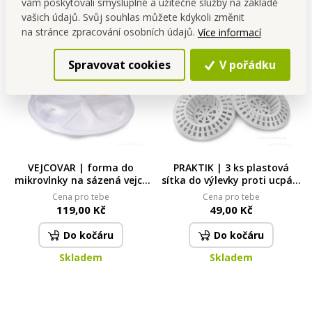
Skladem
Skladem
vám poskytovali smysluplné a užitečné služby na základě
vašich údajů. Svůj souhlas můžete kdykoli změnit
na stránce zpracování osobních údajů.
Více informací
Spravovat cookies
V pořádku
VEJCOVAR | forma do
PRAKTIK | 3 ks plastová
mikrovlnky na sázená vejce
sítka do výlevky proti ucpání
ve tvaru srdce | Srdcová
odpadu
Cena pro tebe
Cena pro tebe
čtyřka
119,00 Kč
49,00 Kč
Do kočáru
Do kočáru
Skladem
Skladem