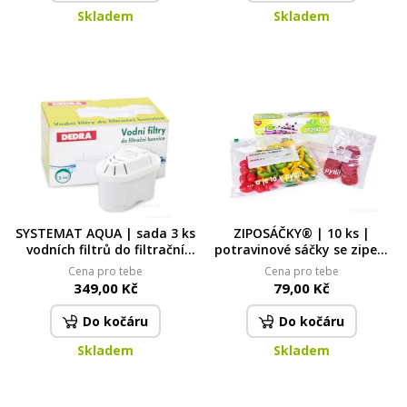
Skladem
Skladem
SYSTEMAT AQUA | sada 3 ks
ZIPOSÁČKY® | 10 ks |
vodních filtrů do filtrační
potravinové sáčky se zipem
konvice | s aktivním uhlím
3 L
Cena pro tebe
Cena pro tebe
pro čistou a chutnou vodu
349,00 Kč
79,00 Kč
Do kočáru
Do kočáru
Skladem
Skladem