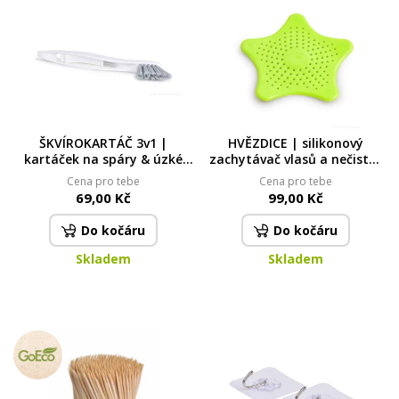
ŠKVÍROKARTÁČ 3v1 |
HVĚZDICE | silikonový
kartáček na spáry & úzké
zachytávač vlasů a nečistot
prostory
do vany a sprchového koutu
Cena pro tebe
Cena pro tebe
69,00 Kč
99,00 Kč
Do kočáru
Do kočáru
Skladem
Skladem