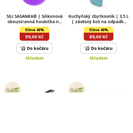
SILI SASANKA® | Silikonová
Kuchyňský zbytkovník | 3,5 L
oboustranná houbička na
| závěsný koš na odpadky
mytí fialová
na dvířka kuchyňské linky
Sleva 40%
Sleva 40%
tyrkysový
59,00 Kč
89,00 Kč
Do kočáru
Do kočáru
Skladem
Skladem
CITRÓNOVNÍK | Ruční
GoEco® | SUSHI podložka