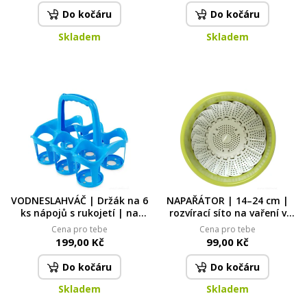
Do kočáru
Do kočáru
Skladem
Skladem
VODNESLAHVÁČ | Držák na 6
NAPAŘÁTOR | 14–24 cm |
ks nápojů s rukojetí | na
rozvírací síto na vaření v
lahve, kelímky i PETky |
páře
Cena pro tebe
Cena pro tebe
modrý
199,00 Kč
99,00 Kč
Do kočáru
Do kočáru
Skladem
Skladem