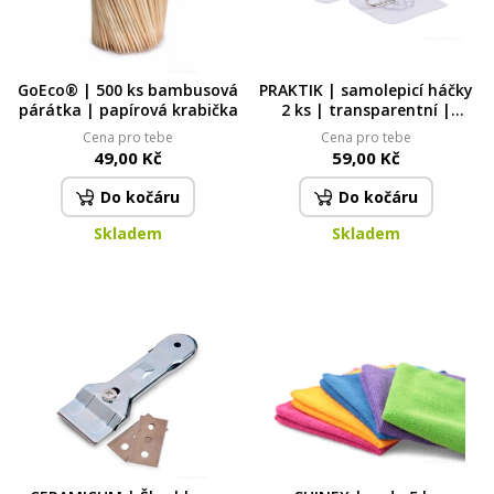
GoEco® | 500 ks bambusová
PRAKTIK | samolepicí háčky
párátka | papírová krabička
2 ks | transparentní |
zavěšení bez vrtání
Cena pro tebe
Cena pro tebe
49,00 Kč
59,00 Kč
Do kočáru
Do kočáru
Skladem
Skladem