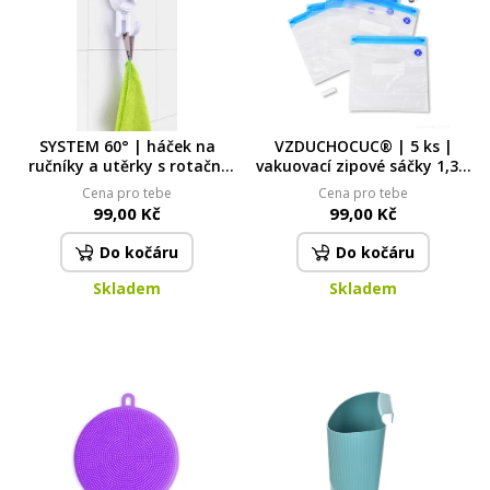
SYSTEM 60° | háček na
VZDUCHOCUC® | 5 ks |
ručníky a utěrky s rotační
vakuovací zipové sáčky 1,3 L
pevnou přísavkou
s ventilkem
Cena pro tebe
Cena pro tebe
99,00 Kč
99,00 Kč
Do kočáru
Do kočáru
Skladem
Skladem