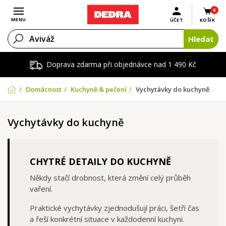
0
Otevřít menu
MENU
ÚČET
KOŠÍK
Hledat
Doprava zdarma při objednávce nad 1 490 Kč
Domácnost
Kuchyně & pečení
Vychytávky do kuchyně
Vychytávky do kuchyně
CHYTRÉ DETAILY DO KUCHYNĚ
Někdy stačí drobnost, která změní celý průběh
vaření.
Praktické vychytávky zjednodušují práci, šetří čas
a řeší konkrétní situace v každodenní kuchyni.