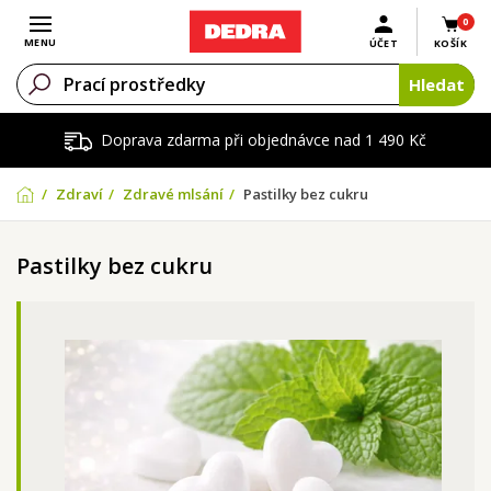
0
Otevřít menu
MENU
ÚČET
KOŠÍK
Hledat
Doprava zdarma při objednávce nad 1 490 Kč
Zdraví
Zdravé mlsání
Pastilky bez cukru
Pastilky bez cukru