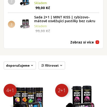
2
Skladem
99,00 Kč
Sada 2+1 | MINT KISS | rybízovo-
mátové osvěžující pastilky bez cukru
3
Skladem
99,00 Kč
Sada 2+1 | MINT KISS | broskvovo-
Zobraz si více
mátové osvěžující pastilky bez cukru
4
Skladem
99,00 Kč
Sada 12 ks MINT KISS | jemně mátové
doporučujeme
filtrovat
osvěžující pastilky bez cukru
5
Skladem
348,00 Kč
4+1
2+1