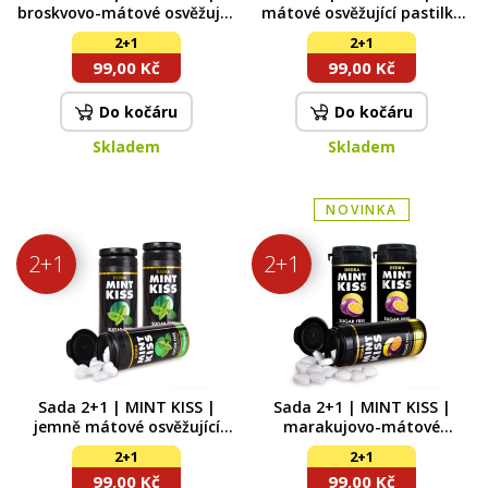
broskvovo-mátové osvěžující
mátové osvěžující pastilky
pastilky bez cukru peach
bez cukru peppermint | 28 g
2+1
2+1
mint | 28 g x 3
x 3
99,00 Kč
99,00 Kč
Do kočáru
Do kočáru
Skladem
Skladem
NOVINKA
2+1
2+1
Sada 2+1 | MINT KISS |
Sada 2+1 | MINT KISS |
jemně mátové osvěžující
marakujovo-mátové
pastilky bez cukru
osvěžující pastilky bez cukru
2+1
2+1
spearmint 28 g x 3
| maracuja mint | 28 g x 3
99,00 Kč
99,00 Kč