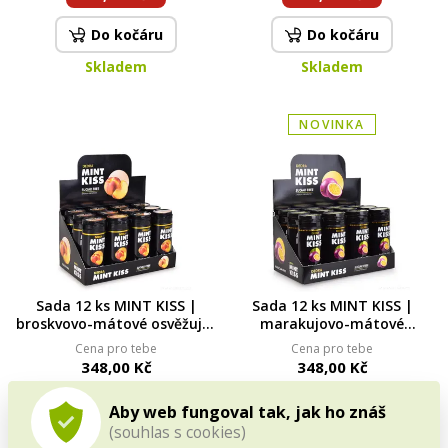
Do kočáru
Do kočáru
Skladem
Skladem
NOVINKA
Sada 12 ks MINT KISS |
Sada 12 ks MINT KISS |
broskvovo-mátové osvěžující
marakujovo-mátové
pastilky bez cukru | peach
osvěžující pastilky bez cukru
Cena pro tebe
Cena pro tebe
mint | 28 g x 12
| maracuja mint | 28 g x 12
348,00 Kč
348,00 Kč
Do kočáru
Do kočáru
Aby web fungoval tak, jak ho znáš
(souhlas s cookies)
Skladem
Skladem