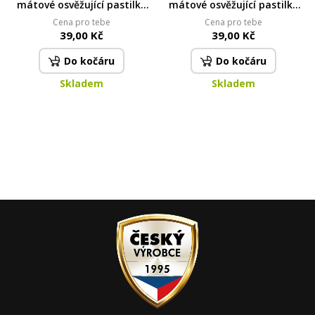
mátové osvěžující pastilky
mátové osvěžující pastilky
bez cukru | maracuja mint |
bez cukru peach mint | 28 g
Cena pro tebe
Cena pro tebe
28 g
39,00 Kč
39,00 Kč
Do kočáru
Do kočáru
Skladem
Skladem