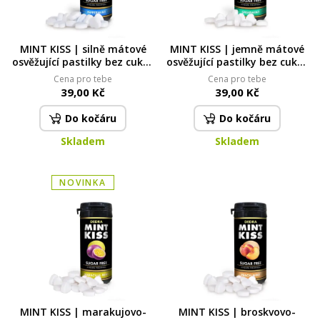
MINT KISS | silně mátové
MINT KISS | jemně mátové
osvěžující pastilky bez cukru
osvěžující pastilky bez cukru
peppermint | 28 g
| spearmint | 28 g
Cena pro tebe
Cena pro tebe
39,00 Kč
39,00 Kč
Do kočáru
Do kočáru
Skladem
Skladem
NOVINKA
MINT KISS | marakujovo-
MINT KISS | broskvovo-