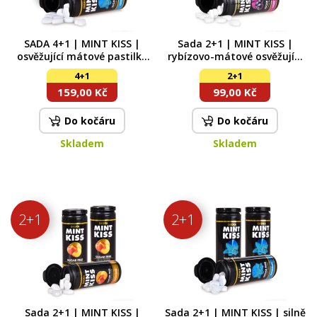
SADA 4+1 | MINT KISS |
Sada 2+1 | MINT KISS |
osvěžující mátové pastilky
rybízovo-mátové osvěžující
bez cukru | 5 příchutí | 28 g
pastilky bez cukru cassis
4+1
2+1
× 5 dóz
mint | 28 g x 3
159,00 Kč
99,00 Kč
Do kočáru
Do kočáru
Skladem
Skladem
2+1
2+1
Sada 2+1 | MINT KISS |
Sada 2+1 | MINT KISS | silně