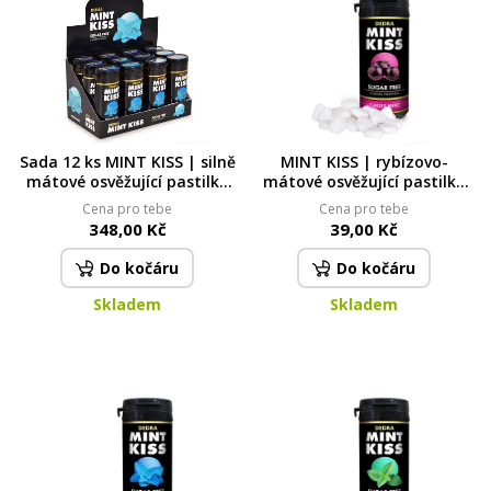
Sada 12 ks MINT KISS | silně
MINT KISS | rybízovo-
mátové osvěžující pastilky
mátové osvěžující pastilky
bez cukru peppermint | 28 g
bez cukru cassis mint | 28 g
Cena pro tebe
Cena pro tebe
x 12
348,00 Kč
39,00 Kč
Do kočáru
Do kočáru
Skladem
Skladem