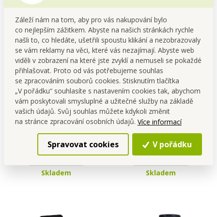
Záleží nám na tom, aby pro vás nakupování bylo
co nejlepším zážitkem. Abyste na našich stránkách rychle
našli to, co hledáte, ušetřili spoustu klikání a nezobrazovaly
se vám reklamy na věci, které vás nezajímají. Abyste web
viděli v zobrazení na které jste zvyklí a nemuseli se pokaždé
přihlašovat. Proto od vás potřebujeme souhlas
se zpracováním souborů cookies. Stisknutím tlačítka
„V pořádku“ souhlasíte s nastavením cookies tak, abychom
vám poskytovali smysluplné a užitečné služby na základě
Sada 12 ks MINT KISS |
Sada 12 ks MINT KISS |
vašich údajů. Svůj souhlas můžete kdykoli změnit
rybízovo-mátové osvěžující
jemně mátové osvěžující
na stránce zpracování osobních údajů.
Více informací
pastilky bez cukru cassis
pastilky bez cukru
Cena pro tebe
Cena pro tebe
mint | 28 g x 12
spearmint | 28 g x 12
348,00 Kč
348,00 Kč
Spravovat cookies
V pořádku
Do kočáru
Do kočáru
Skladem
Skladem