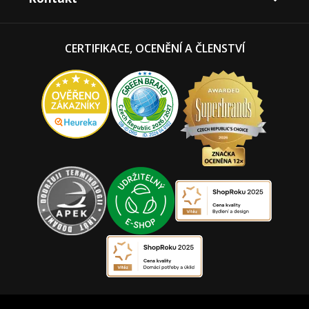
CERTIFIKACE, OCENĚNÍ A ČLENSTVÍ