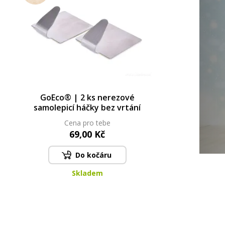
GoEco® | 2 ks nerezové
samolepicí háčky bez vrtání
Cena pro tebe
69,00 Kč
Do kočáru
Skladem