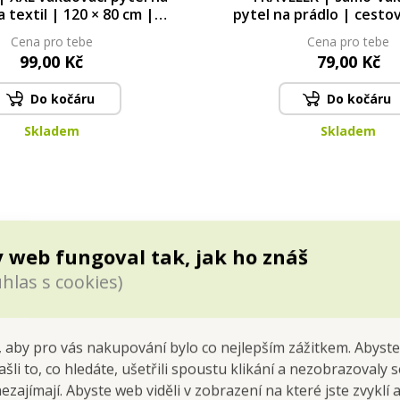
a textil | 120 × 80 cm |
pytel na prádlo | cesto
pora místa až 80 %
vak bez vysavače | 60
Cena pro tebe
Cena pro tebe
99,00 Kč
79,00 Kč
Do kočáru
Do kočáru
Skladem
Skladem
 web fungoval tak, jak ho znáš
hlas s cookies)
 aby pro vás nakupování bylo co nejlepším zážitkem. Abyste
ašli to, co hledáte, ušetřili spoustu klikání a nezobrazovaly
nezajímají. Abyste web viděli v zobrazení na které jste zvyklí