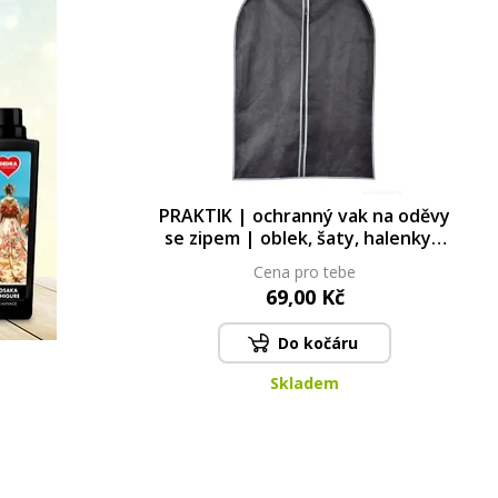
PRAKTIK | ochranný vak na oděvy
se zipem | oblek, šaty, halenky a
saka | 87 cm
Cena pro tebe
69,00 Kč
Do kočáru
Skladem