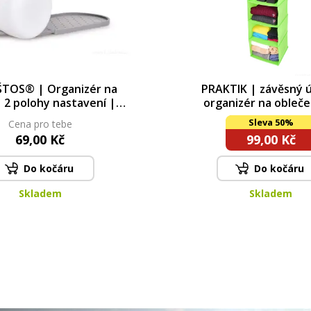
TOS® | Organizér na
PRAKTIK | závěsný 
 2 polohy nastavení |
organizér na obleče
ora místa v botníku
přihrádek na šatní tyč d
Sleva 50%
Cena pro tebe
121 cm | zelen
69,00 Kč
99,00 Kč
Do kočáru
Do kočáru
Skladem
Skladem