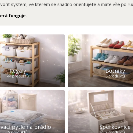
tvořit systém, ve kterém se snadno orientujete a máte vše po ru
erá funguje.
Regály
Botníky
44 produktů
6 produktů
vací pytle na prádlo
Šperkovnice
5 produktů
2 produktů