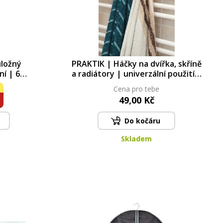
úložný
PRAKTIK | Háčky na dvířka, skříně
ní | 6
a radiátory | univerzální použití |
o skříně |
2 ks | 7 cm
Cena pro tebe
ý
49,00 Kč
Do kočáru
Skladem