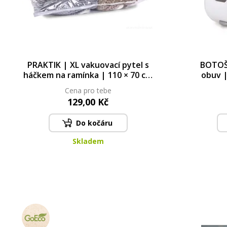
PRAKTIK | XL vakuovací pytel s
BOTOŠ
háčkem na ramínka | 110 × 70 cm
obuv |
| ochrana obleků, šatů a bund
úsp
Cena pro tebe
129,00 Kč
Do kočáru
Skladem