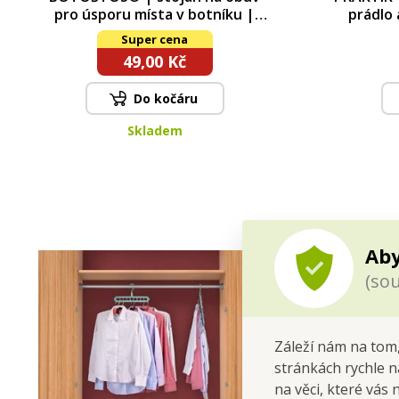
pro úsporu místa v botníku |
prádlo 
proti­skluzový plastový organizér
ús
Super cena
49,00 Kč
Do kočáru
Skladem
Aby
(sou
Záleží nám na tom,
stránkách rychle n
na věci, které vás 