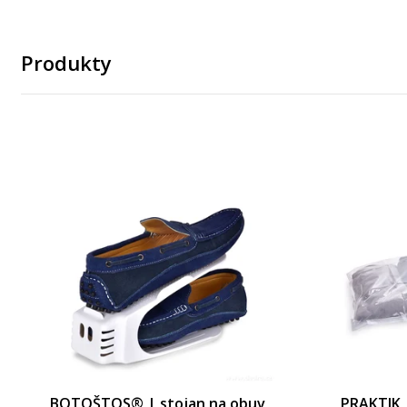
PRAKTIK | Háčky na dvířka, skříně a radi
5
Skladem
Produkty
BOTOŠTOS® | stojan na obuv
PRAKTIK 