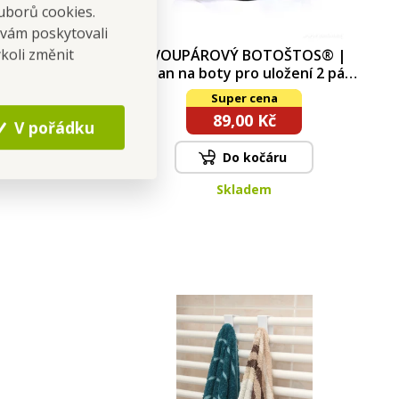
uborů cookies.
 vám poskytovali
koli změnit
DVOUPÁROVÝ BOTOŠTOS® |
Stojan na boty pro uložení 2 párů
nad sebou
Super cena
89,00 Kč
V pořádku
Do kočáru
Skladem