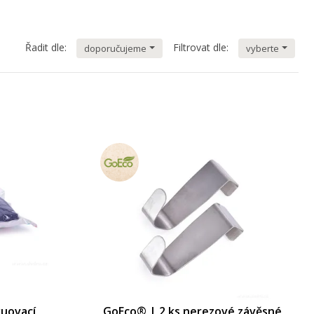
49,00 Kč
Řadit dle:
Filtrovat dle:
doporučujeme
vyberte
uovací
GoEco® | 2 ks nerezové závěsné