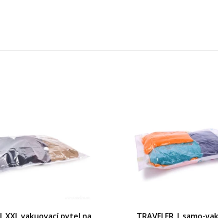
átory | univerzální použití | 2 ks | 7 cm
| XXL vakuovací pytel na
TRAVELER | samo-vak