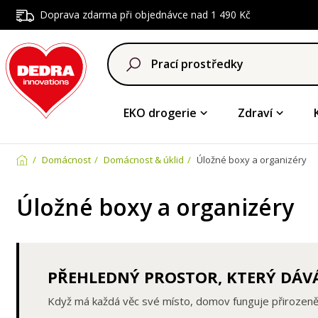
Doprava zdarma při objednávce nad 1 490 Kč
EKO drogerie
Zdraví
Domácnost
Domácnost & úklid
Úložné boxy a organizéry
Úložné boxy a organizéry
PŘEHLEDNÝ PROSTOR, KTERÝ DÁV
Když má každá věc své místo, domov funguje přirozeněji 