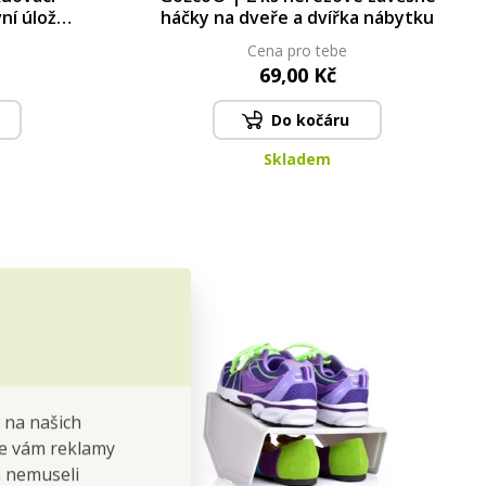
vní úložný
háčky na dveře a dvířka nábytku
 × 40 cm
Cena pro tebe
69,00 Kč
Do kočáru
Skladem
 na našich
 se vám reklamy
 a nemuseli