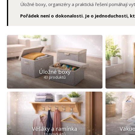
Úložné boxy, organizéry a praktická řešení pomáhají vy
Pořádek není o dokonalosti. Je o jednoduchosti, kt
Úložné boxy
43 produktů
Věšáky a ramínka
Vakuo
16 produktů