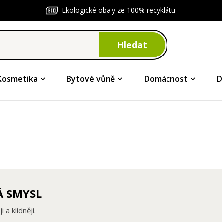
Ekologické obaly ze 100% recyklátu
Hledat
Kosmetika
Bytové vůně
Domácnost
D
Á SMYSL
a klidněji.