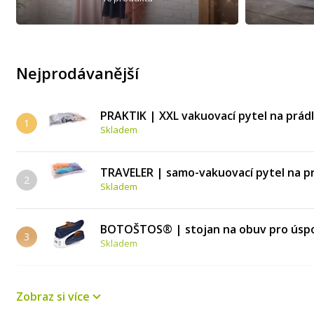
Nejprodávanější
PRAKTIK | XXL vakuovací pytel na prádlo
1
Skladem
TRAVELER | samo-vakuovací pytel na prá
2
Skladem
BOTOŠTOS® | stojan na obuv pro úsporu
3
Skladem
GoEco® | 2 ks nerezové závěsné háčky 
4
Zobraz si více
Skladem