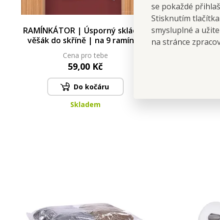
se pokaždé přihla
Stisknutím tlačítk
smysluplné a užite
RAMÍNKÁTOR | Úsporný skládací
věšák do skříně | na 9 ramínek
na stránce zpraco
Cena pro tebe
59,00 Kč
Do kočáru
Skladem