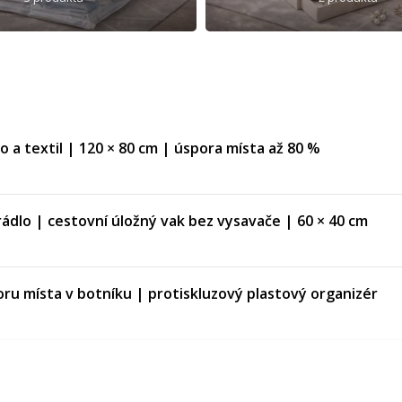
 a textil | 120 × 80 cm | úspora místa až 80 %
dlo | cestovní úložný vak bez vysavače | 60 × 40 cm
 místa v botníku | proti­skluzový plastový organizér
na dveře a dvířka nábytku