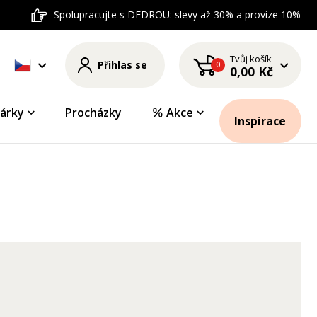
Spolupracujte s DEDROU: slevy až 30% a provize 10%
Tvůj košík
Přihlas se
0
0,00 Kč
árky
Procházky
Akce
Inspirace