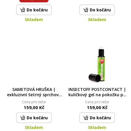
Do kočáru
Do kočáru
Skladem
Skladem
SAMETOVÁ HRUŠKA |
INSECTOFF POSTCONTACT |
exkluzivní šetrný sprchový
kuličkový gel na pokožku po
gel s glycerinem & Aloe vera
bodnutí hmyzem
Cena pro tebe
Cena pro tebe
| 320 ml
159,00 Kč
159,00 Kč
Do kočáru
Do kočáru
Skladem
Skladem