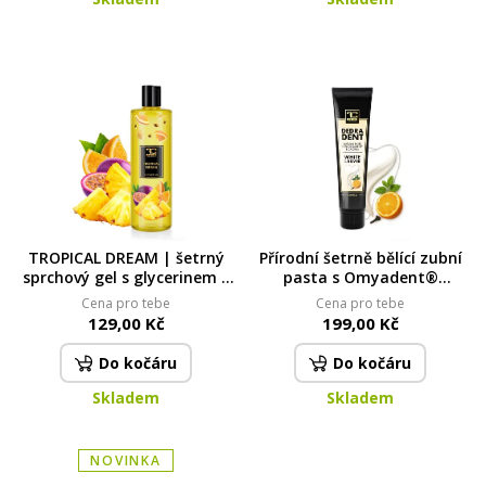
TROPICAL DREAM | šetrný
Přírodní šetrně bělící zubní
sprchový gel s glycerinem |
pasta s Omyadent®
420 ml | FRUITY EDITION
(hydroxyapatit & kalcium
Cena pro tebe
Cena pro tebe
karbonát) | remineralizace
129,00 Kč
199,00 Kč
skloviny | pro citlivé zuby |
DEDRA DENT | 100 g
Do kočáru
Do kočáru
Skladem
Skladem
NOVINKA