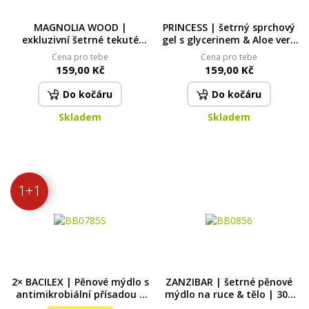
MAGNOLIA WOOD |
PRINCESS | šetrný sprchový
exkluzivní šetrné tekuté
gel s glycerinem & Aloe vera
mýdlo s glycerinem & Aloe
| 320 ml | LEGENDS
Cena pro tebe
Cena pro tebe
vera | 320 ml
159,00 Kč
159,00 Kč
Do kočáru
Do kočáru
Skladem
Skladem
1+1
2× BACILEX | Pěnové mýdlo s
ZANZIBAR | šetrné pěnové
antimikrobiální přísadou |
mýdlo na ruce & tělo | 300
2× 300 ml
ml