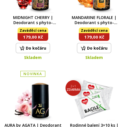
MIDNIGHT CHERRY |
MANDARINE FLORALE |
Deodorant s phyto-
Deodorant s phyto-
antiperspiračním
antiperspiračním
Zaváděcí cena
Zaváděcí cena
komplexem | 75 ml
komplexem | 75 ml
179,00 Kč
179,00 Kč
Do kočáru
Do kočáru
Skladem
Skladem
NOVINKA
2+1
ZDARMA
AURA by AGATA | Deodorant
Rodinné balení 3×10 ks |