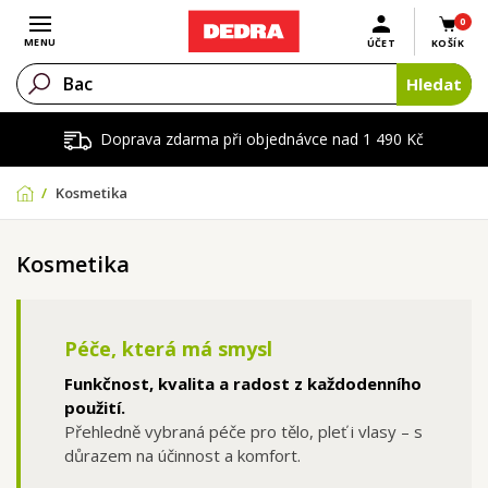
0
Otevřít menu
MENU
ÚČET
KOŠÍK
Hledat
Doprava zdarma při objednávce nad 1 490 Kč
Kosmetika
Kosmetika
Péče, která má smysl
Funkčnost, kvalita a radost z každodenního
použití.
Přehledně vybraná péče pro tělo, pleť i vlasy – s
důrazem na účinnost a komfort.