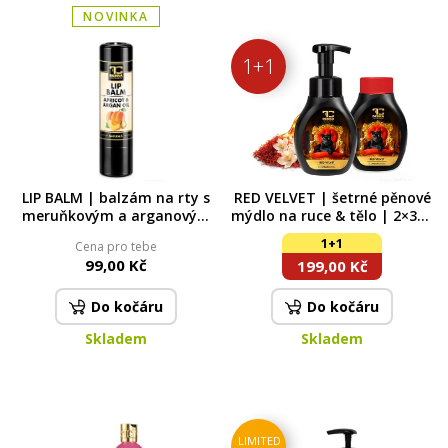
NOVINKA
1+1
LIP BALM | balzám na rty s
RED VELVET | šetrné pěnové
meruňkovým a arganovým
mýdlo na ruce & tělo | 2×300
olejem | přírodní péče
ml | výhodná sada 2 ks
1+1
Cena pro tebe
rostlinných olejů | 4,2 g
99,00 Kč
199,00 Kč
Do kočáru
Do kočáru
Skladem
Skladem
LIMITED