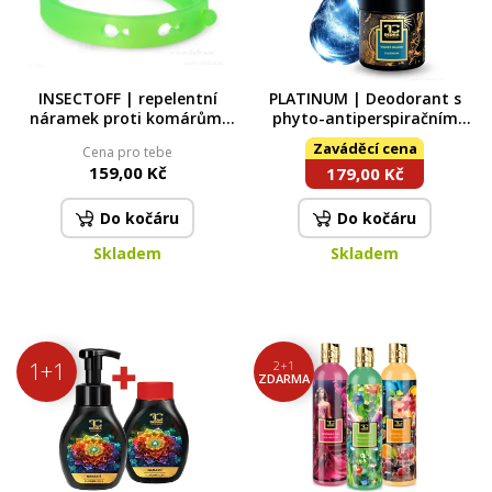
INSECTOFF | repelentní
PLATINUM | Deodorant s
náramek proti komárům,
phyto-antiperspiračním
klíšťatům & hmyzu zelený
komplexem | 75 ml
Zaváděcí cena
Cena pro tebe
159,00 Kč
179,00 Kč
Do kočáru
Do kočáru
Skladem
Skladem
1+1
2+1
ZDARMA