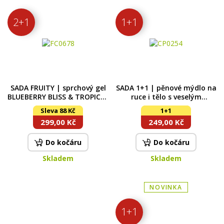
2+1
1+1
SADA FRUITY | sprchový gel
SADA 1+1 | pěnové mýdlo na
BLUEBERRY BLISS & TROPICAL
ruce i tělo s veselým
DREAM & tekuté mýdlo
napěňovačem DAISY FLOWER
Sleva 88 Kč
1+1
RHUBARB TWIST | 2+1
| 2×300 ml
299,00 Kč
249,00 Kč
Do kočáru
Do kočáru
Skladem
Skladem
NOVINKA
1+1