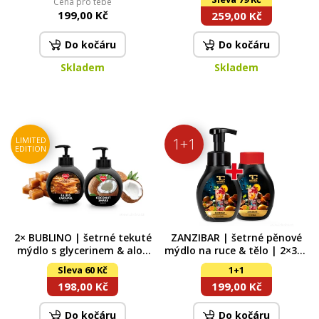
Cena pro tebe
ochrana, svěží dech & šetrné
| 240 ml
199,00 Kč
259,00 Kč
bělení | DEDRA DENT | 100 g
Do kočáru
Do kočáru
Skladem
Skladem
LIMITED
1+1
EDITION
2× BUBLINO | šetrné tekuté
ZANZIBAR | šetrné pěnové
mýdlo s glycerinem & aloe
mýdlo na ruce & tělo | 2×300
vera | SALTED CARAMEL +
ml | výhodná sada 2 ks
Sleva 60 Kč
1+1
COCONUT SHAKE
198,00 Kč
199,00 Kč
Do kočáru
Do kočáru