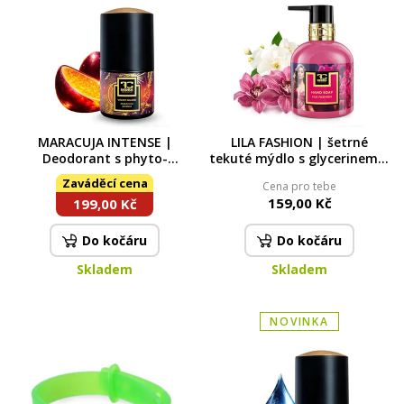
MARACUJA INTENSE |
LILA FASHION | šetrné
Deodorant s phyto-
tekuté mýdlo s glycerinem &
antiperspiračním
Aloe vera | 320 ml
Zaváděcí cena
Cena pro tebe
komplexem | 75 ml
159,00 Kč
199,00 Kč
Do kočáru
Do kočáru
Skladem
Skladem
NOVINKA