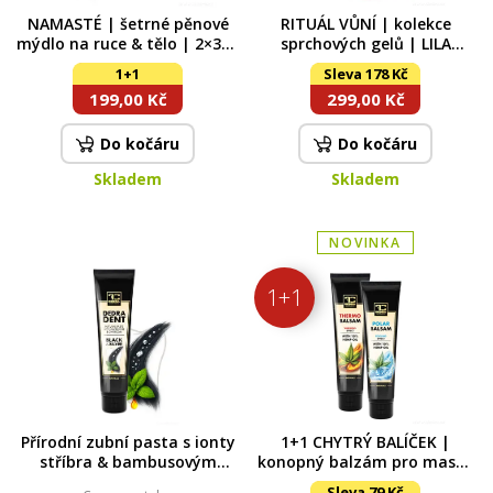
NAMASTÉ | šetrné pěnové
RITUÁL VŮNÍ | kolekce
mýdlo na ruce & tělo | 2×300
sprchových gelů | LILA
ml | výhodná sada 2 ks
FASHION, MAGIC GARDEN &
1+1
Sleva 178 Kč
ZANZIBAR | 2+1
199,00 Kč
299,00 Kč
Do kočáru
Do kočáru
Skladem
Skladem
NOVINKA
1+1
Přírodní zubní pasta s ionty
1+1 CHYTRÝ BALÍČEK |
stříbra & bambusovým
konopný balzám pro masáž
uhlím | antibakteriální
pokožky | THERMO & POLAR
Sleva 79 Kč