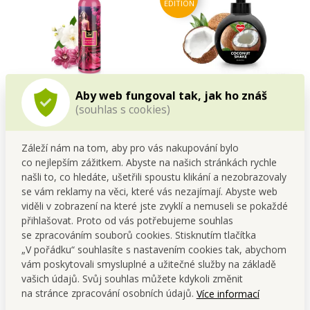
EDITION
LILA FASHION | exkluzivní
COCONUT SHAKE | šetrné
Aby web fungoval tak, jak ho znáš
šetrný sprchový gel s
mýdlo s glycerinem & aloe
(souhlas s cookies)
glycerinem & Aloe vera | 320
vera | BUBLINO | 500 ml
Sleva 30 Kč
Cena pro tebe
ml | LEGENDS
159,00 Kč
99,00 Kč
Záleží nám na tom, aby pro vás nakupování bylo
co nejlepším zážitkem. Abyste na našich stránkách rychle
Do kočáru
Do kočáru
našli to, co hledáte, ušetřili spoustu klikání a nezobrazovaly
Skladem
Skladem
se vám reklamy na věci, které vás nezajímají. Abyste web
viděli v zobrazení na které jste zvyklí a nemuseli se pokaždé
přihlašovat. Proto od vás potřebujeme souhlas
se zpracováním souborů cookies. Stisknutím tlačítka
„V pořádku“ souhlasíte s nastavením cookies tak, abychom
1+1
vám poskytovali smysluplné a užitečné služby na základě
vašich údajů. Svůj souhlas můžete kdykoli změnit
na stránce zpracování osobních údajů.
Více informací