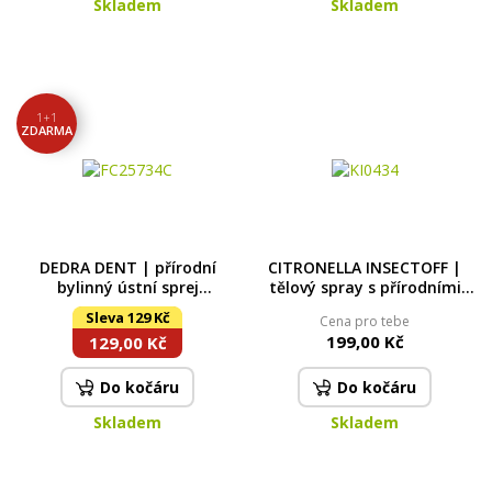
Skladem
Skladem
1+1
ZDARMA
DEDRA DENT | přírodní
CITRONELLA INSECTOFF |
bylinný ústní sprej
tělový spray s přírodními
MENTHOL & FRESH s mátou,
silicemi | přírodní ochrana
Sleva 129 Kč
Cena pro tebe
tymiánem & hřebíčkem | 2
před hmyzem 100 ml
199,00 Kč
129,00 Kč
ks x 30 ml
Do kočáru
Do kočáru
Skladem
Skladem