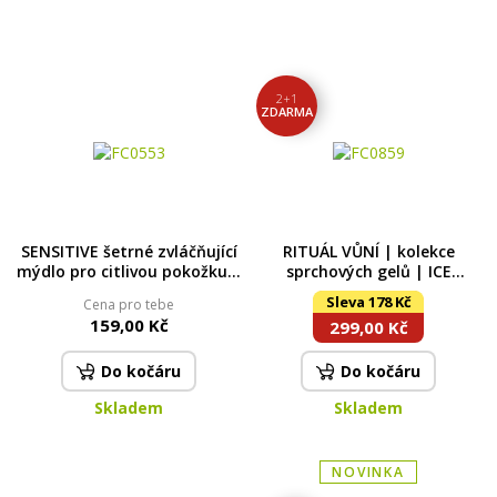
2+1
ZDARMA
SENSITIVE šetrné zvláčňující
RITUÁL VŮNÍ | kolekce
mýdlo pro citlivou pokožku |
sprchových gelů | ICE
ETHEREAL AURA | 320 ml
CREAM, LEMONGRASS &
Sleva 178 Kč
Cena pro tebe
PRINCESS | 2+1
159,00 Kč
299,00 Kč
Do kočáru
Do kočáru
Skladem
Skladem
NOVINKA