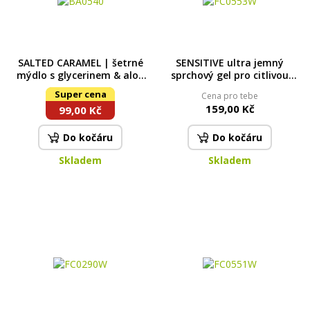
SALTED CARAMEL | šetrné
SENSITIVE ultra jemný
mýdlo s glycerinem & aloe
sprchový gel pro citlivou
vera | BUBLINO |500 ml
pokožku | ETHEREAL AURA |
Super cena
Cena pro tebe
320 ml
159,00 Kč
99,00 Kč
Do kočáru
Do kočáru
Skladem
Skladem