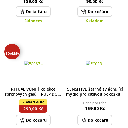
159,00 Kč
99,00 Kč
Do kočáru
Do kočáru
Skladem
Skladem
2+1
ZDARMA
RITUÁL VŮNÍ | kolekce
SENSITIVE šetrné zvláčňující
sprchových gelů | PULPIDOO,
mýdlo pro citlivou pokožku |
FLEUR DE VANILLE &
SILK TOUCH | 320 ml
Sleva 178 Kč
Cena pro tebe
PRINCESS | 2+1
159,00 Kč
299,00 Kč
Do kočáru
Do kočáru