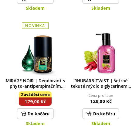
Skladem
Skladem
NOVINKA
MIRAGE NOIR | Deodorant s
RHUBARB TWIST | šetrné
phyto-antiperspiračním
tekuté mýdlo s glycerinem |
komplexem | 75 ml
310 ml | FRUITY EDITION
Zaváděcí cena
Cena pro tebe
129,00 Kč
179,00 Kč
Do kočáru
Do kočáru
Skladem
Skladem