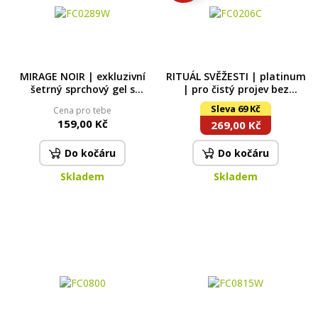
MIRAGE NOIR | exkluzivní
RITUÁL SVĚŽESTI | platinum
šetrný sprchový gel s
| pro čistý projev bez
glycerinem & Aloe vera | 320
rušivých tónů | šetrný
Sleva 69 Kč
Cena pro tebe
ml
sprchový gel & deodorant s
159,00 Kč
269,00 Kč
phyto-antiperspiračním
komplexem | 320 ml + 75 ml
Do kočáru
Do kočáru
Skladem
Skladem