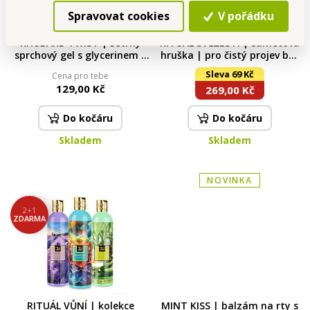
Spravovat cookies
V pořádku
RHUBARB TWIST | šetrný
RITUÁL SVĚŽESTI | sametová
sprchový gel s glycerinem |
hruška | pro čistý projev bez
420 ml | FRUITY EDITION
rušivých tónů | šetrný
Sleva 69 Kč
Cena pro tebe
sprchový gel & deodorant s
129,00 Kč
269,00 Kč
phyto-antiperspiračním
komplexem | 320 ml + 75 ml
Do kočáru
Do kočáru
Skladem
Skladem
NOVINKA
2+1
ZDARMA
RITUÁL VŮNÍ | kolekce
MINT KISS | balzám na rty s