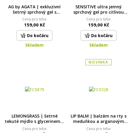
AG by AGATA | exkluzivní
SENSITIVE ultra jemný
šetrný sprchový gel s
sprchový gel pro citlivou
glycerinem & Aloe vera | 320
pokožku | SILK TOUCH | 320
Cena pro tebe
Cena pro tebe
ml | FC DEDRA exclusive
ml
159,00 Kč
159,00 Kč
Do kočáru
Do kočáru
Skladem
Skladem
NOVINKA
LEMONGRASS | šetrné
LIP BALM | balzám na rty s
tekuté mýdlo s glycerinem &
meduňkou a arganovým
Aloe vera | 320 ml
olejem| přírodní péče
Cena pro tebe
Cena pro tebe
rostlinných olejů | 4,2 g