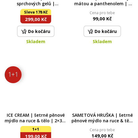
sprchových gelů |
mátou a panthenolem | s
RELAXATION, NAMASTÉ &
UV ochranou | 4,2 g
Sleva 178 Kč
Cena pro tebe
ZAZEN | 2+1
99,00 Kč
299,00 Kč
Do kočáru
Do kočáru
Skladem
Skladem
1+1
ICE CREAM | šetrné pěnové
SAMETOVÁ HRUŠKA | šetrné
mýdlo na ruce & tělo | 2×300
pěnové mýdlo na ruce & tělo
ml | výhodná sada 2 ks
| 300 ml
1+1
Cena pro tebe
149,00 Kč
199,00 Kč