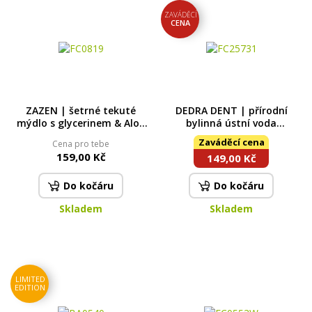
ZAVÁDĚCÍ
CENA
ZAZEN | šetrné tekuté
DEDRA DENT | přírodní
mýdlo s glycerinem & Aloe
bylinná ústní voda
vera | 320 ml
REFRESHING MENTHOL s
Zaváděcí cena
Cena pro tebe
kyselinou hyaluronovou &
159,00 Kč
149,00 Kč
stévií | hydratace & svěží
dech | 500 ml
Do kočáru
Do kočáru
Skladem
Skladem
LIMITED
EDITION