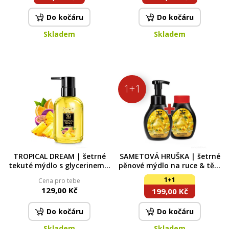
Do kočáru
Do kočáru
Skladem
Skladem
1+1
TROPICAL DREAM | šetrné
SAMETOVÁ HRUŠKA | šetrné
tekuté mýdlo s glycerinem |
pěnové mýdlo na ruce & tělo
310 ml | FRUITY EDITION
| 2×300 ml | výhodná sada 2
1+1
Cena pro tebe
ks
129,00 Kč
199,00 Kč
Do kočáru
Do kočáru
Skladem
Skladem