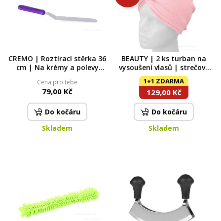
CREMO | Roztírací stěrka 36
BEAUTY | 2 ks turban na
cm | Na krémy a polevy
vysoušení vlasů | strečové
fialová
mikrovlákno | super savý |
1+1 ZDARMA
Cena pro tebe
růžový
79,00 Kč
129,00 Kč
Do kočáru
Do kočáru
Skladem
Skladem