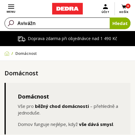
0
Otevřít menu
MENU
ÚČET
KOŠÍK
Hledat
Doprava zdarma při objednávce nad 1 490 Kč
Domácnost
Domácnost
Domácnost
Vše pro
běžný chod domácnosti
– přehledně a
jednoduše.
Domov funguje nejlépe, když
vše dává smysl
.