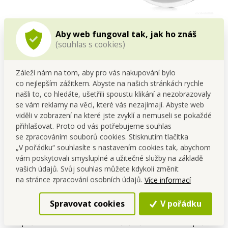
NEDOSTUPNÁ SASANKA® |
GOURMET | XL kolébkový
Aby web fungoval tak, jak ho znáš
Náhradní návlek | jasně
dvojnůž na bylinky a sekání
(souhlas s cookies)
zelený | 43 cm
potravin
Cena pro tebe
Cena pro tebe
99,00 Kč
199,00 Kč
Záleží nám na tom, aby pro vás nakupování bylo
Do kočáru
Do kočáru
co nejlepším zážitkem. Abyste na našich stránkách rychle
Skladem
Skladem
našli to, co hledáte, ušetřili spoustu klikání a nezobrazovaly
se vám reklamy na věci, které vás nezajímají. Abyste web
viděli v zobrazení na které jste zvyklí a nemuseli se pokaždé
přihlašovat. Proto od vás potřebujeme souhlas
se zpracováním souborů cookies. Stisknutím tlačítka
„V pořádku“ souhlasíte s nastavením cookies tak, abychom
vám poskytovali smysluplné a užitečné služby na základě
vašich údajů. Svůj souhlas můžete kdykoli změnit
na stránce zpracování osobních údajů.
Více informací
Spravovat cookies
V pořádku
FC TRAVELLER |
ART | 12 ks sada KULATÝCH
bezpečnostní TSA zámek na
štětců na malování | různé