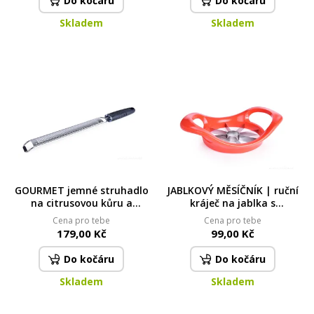
Do kočáru
Do kočáru
Skladem
Skladem
GOURMET jemné struhadlo
JABLKOVÝ MĚSÍČNÍK | ruční
na citrusovou kůru a
kráječ na jablka s
parmezán | Nerezová čepel
odstraňovačem jadřince
Cena pro tebe
Cena pro tebe
s protiskluzovou rukojetí
179,00 Kč
99,00 Kč
Do kočáru
Do kočáru
Skladem
Skladem