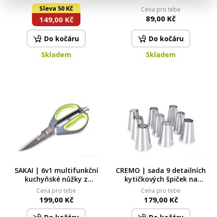
zipy kufrů | číselný kód
velikosti | pro vodové,
Sleva 50 Kč
Cena pro tebe
temperové i akrylové barvy
89,00 Kč
149,00 Kč
Do kočáru
Do kočáru
Skladem
Skladem
SAKAI | 6v1 multifunkční
CREMO | sada 9 detailních
kuchyňské nůžky z
kytičkových špiček na
prvotřídní oceli
zdobení krémů
Cena pro tebe
Cena pro tebe
199,00 Kč
179,00 Kč