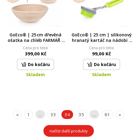
GoEco® | 25 cm dřevěná
GoEco® | 25 cm | silikonový
ošatka na chléb FARMÁŘ s
hranatý kartáč na nádobí a
látkovým potahem
hladké povrchy
Cena pro tebe
Cena pro tebe
399,00 Kč
99,00 Kč
Do kočáru
Do kočáru
Skladem
Skladem
«
1
…
33
34
35
…
61
»
načíst další produkty