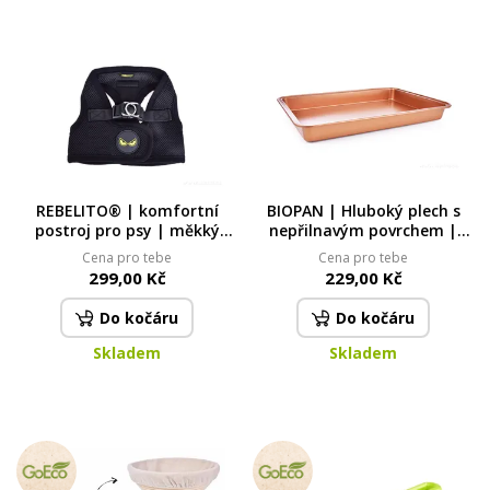
REBELITO® | komfortní
BIOPAN | Hluboký plech s
postroj pro psy | měkký
nepřilnavým povrchem |
síťovaný materiál | suchý
objem 3900 ml | 42 cm
Cena pro tebe
Cena pro tebe
zip + přezka | černý
299,00 Kč
229,00 Kč
Do kočáru
Do kočáru
Skladem
Skladem