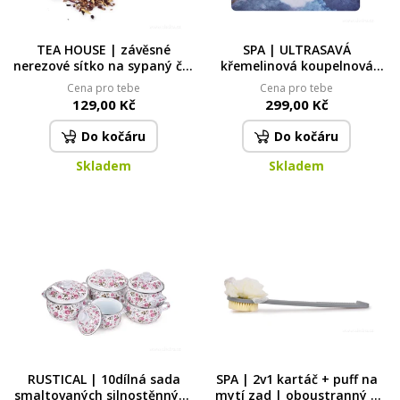
TEA HOUSE | závěsné
SPA | ULTRASAVÁ
nerezové sítko na sypaný čaj
křemelinová koupelnová
| délka 14 cm
předložka | rychleschnoucí &
Cena pro tebe
Cena pro tebe
protiskluzová | 50 × 80 cm |
129,00 Kč
299,00 Kč
modro-šedý mramor
Do kočáru
Do kočáru
Skladem
Skladem
RUSTICAL | 10dílná sada
SPA | 2v1 kartáč + puff na
smaltovaných silnostěnných
mytí zad | oboustranný |