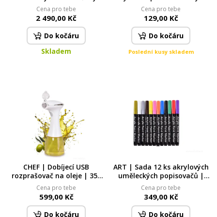
hrnců s poklicemi květinový
dlouhá rukojeť 37 cm | šedý
Cena pro tebe
Cena pro tebe
motiv
2 490,00 Kč
129,00 Kč
Do kočáru
Do kočáru
Skladem
Poslední kusy skladem
CHEF | Dobíjecí USB
ART | Sada 12 ks akrylových
rozprašovač na oleje | 350
uměleckých popisovačů |
ml | ekologická náhrada
pro psaní & malování na
Cena pro tebe
Cena pro tebe
sprejů na pečení & smažení
různé povrchy
599,00 Kč
349,00 Kč
Do kočáru
Do kočáru