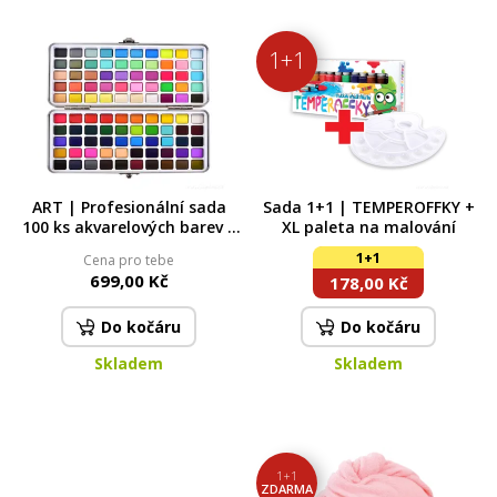
1+1
ART | Profesionální sada
Sada 1+1 | TEMPEROFFKY +
100 ks akvarelových barev v
XL paleta na malování
kovové kazetě | nejvyšší
1+1
Cena pro tebe
kvalita pro umělce všech
699,00 Kč
178,00 Kč
úrovní
Do kočáru
Do kočáru
Skladem
Skladem
1+1
ZDARMA