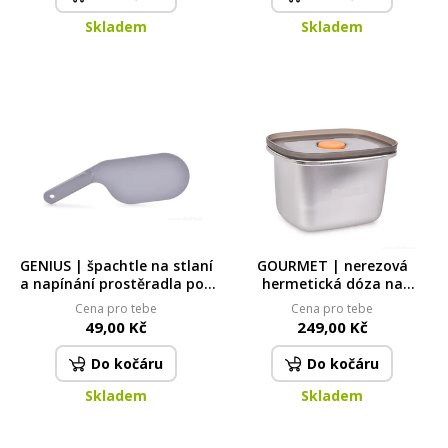
Skladem
Skladem
GENIUS | špachtle na stlaní
GOURMET | nerezová
a napínání prostěradla pod
hermetická dóza na
matraci | bez námahy & bez
potraviny se silikonovým
Cena pro tebe
Cena pro tebe
odřených kloubů
těsněním | čerstvost &
49,00 Kč
249,00 Kč
bezpečné uchovávání | 450
ml
Do kočáru
Do kočáru
Skladem
Skladem