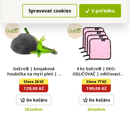
Spravovat cookies
V pořádku
GoEco® | konjaková
4 ks GoEco® | EKO-
houbička na mytí pleti | s
ODLIČOVAČ | odličovací
bambusovým uhlím | pro
žínka z jemného
Sleva 20 Kč
Sleva 77 Kč
čistou a svěží pleť
mikrovlákna | na odstranění
129,00 Kč
199,00 Kč
make-upu | 20 × 20 cm
Do kočáru
Do kočáru
Skladem
Skladem