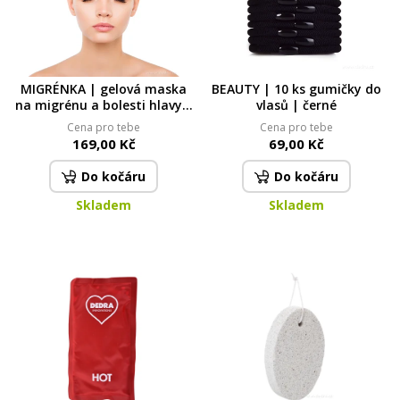
MIGRÉNKA | gelová maska
BEAUTY | 10 ks gumičky do
na migrénu a bolesti hlavy |
vlasů | černé
teplý i studený obklad | XXL
Cena pro tebe
Cena pro tebe
28 × 8 cm
169,00 Kč
69,00 Kč
Do kočáru
Do kočáru
Skladem
Skladem