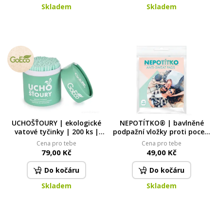
Skladem
Skladem
UCHOŠŤOURY | ekologické
NEPOTÍTKO® | bavlněné
vatové tyčinky | 200 ks |
podpažní vložky proti pocení
karton + 100% bavlna |
| 10 ks
Cena pro tebe
Cena pro tebe
zelené
79,00 Kč
49,00 Kč
Do kočáru
Do kočáru
Skladem
Skladem