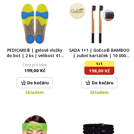
PEDICARE® | gelové vložky
SADA 1+1 | GoEco® BAMBOO
do bot | 2 ks | velikost 41–
| zubní kartáček | 10 000
45 | pro pohodlný došlap
vláken | ultra jemné a husté
1+1
Cena pro tebe
štětinky | černý
199,00 Kč
198,00 Kč
Do kočáru
Do kočáru
Skladem
Skladem