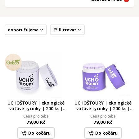
UCHOŠŤOURY | ekologické vatové
tyčinky | 200 ks | karton + 100%
bavlna | zelené
4
Skladem
doporučujeme
filtrovat
79,00 Kč
NEPOTÍTKO® | bavlněné podpažní
vložky proti pocení | 10 ks
5
Skladem
49,00 Kč
UCHOŠŤOURY | ekologické
UCHOŠŤOURY | ekologické
vatové tyčinky | 200 ks |
vatové tyčinky | 200 ks |
karton + 100% bavlna | bílé
karton + 100% bavlna |
Cena pro tebe
Cena pro tebe
fialové
79,00 Kč
79,00 Kč
Do kočáru
Do kočáru