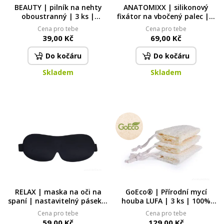
BEAUTY | pilník na nehty
ANATOMIXX | silikonový
oboustranný | 3 ks |
fixátor na vbočený palec | 2
šmirglový povrch pro úpravu
ks | s dvojitým kroužkem |
Cena pro tebe
Cena pro tebe
nehtů
univerzální velikost
39,00 Kč
69,00 Kč
Do kočáru
Do kočáru
Skladem
Skladem
RELAX | maska na oči na
GoEco® | Přírodní mycí
spaní | nastavitelný pásek &
houba LUFA | 3 ks | 100%
dokonalé zatemnění
rozložitelná & jemně
Cena pro tebe
Cena pro tebe
peelingová
59,00 Kč
129,00 Kč