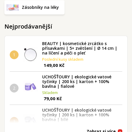
Zásobníky na léky
Nejprodávanější
BEAUTY | kosmetické zrcátko s
přísavkami | 5× zvětšení | Ø 14 cm |
na líčení a péči o pleť
1
Poslední kusy skladem
149,00 Kč
UCHOŠŤOURY | ekologické vatové
tyčinky | 200 ks | karton + 100%
bavlna | fialové
2
Skladem
79,00 Kč
UCHOŠŤOURY | ekologické vatové
tyčinky | 200 ks | karton + 100%
bavlna | bílé
3
Skladem
Zobraz si více
79,00 Kč