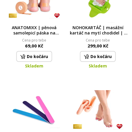
ANATOMIXX | pěnová
NOHOKARTÁČ | masážní
samolepicí páska na
kartáč na mytí chodidel | s
chodidla | 4,5 m | proti
přísavkami | do vany, sprchy
Cena pro tebe
Cena pro tebe
otlakům a puchýřům
i k bazénu
69,00 Kč
299,00 Kč
Do kočáru
Do kočáru
Skladem
Skladem