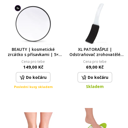
BEAUTY | kosmetické
XL PATORAŠPLE |
zrcátko s přísavkami | 5×
Odstraňovač zrohovatělé
zvětšení | Ø 14 cm | na
kůže na patách |
Cena pro tebe
Cena pro tebe
líčení a péči o pleť
ergonomická rašple na
149,00 Kč
69,00 Kč
chodidla
Do kočáru
Do kočáru
Skladem
Poslední kusy skladem