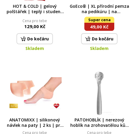
HOT & COLD | gelový
GoEco® | XL přírodní pemza
polštářek | teplý i studený
na pedikúru | na
obklad | opakovaně
zrohovatělou kůži na patách
Super cena
Cena pro tebe
použitelný | 23 x 13 cm
129,00 Kč
49,00 Kč
Do kočáru
Do kočáru
Skladem
Skladem
ANATOMIXX | silikonový
PATOHOBLÍK | nerezový
návlek na paty | 2 ks | pro
hoblík na zrohovatělou kůži
hydrataci a regeneraci
| 10 výměnných břitů | péče
Cena pro tebe
Cena pro tebe