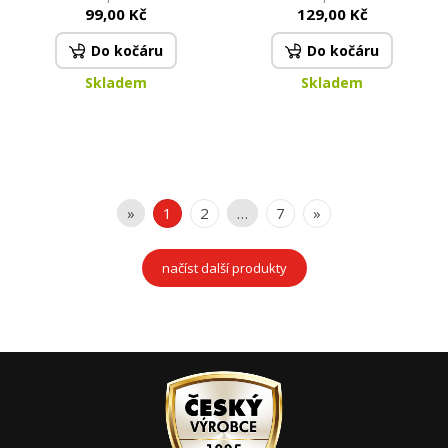
pokožky
o paty a chodidla
99,00 Kč
129,00 Kč
Do kočáru
Do kočáru
Skladem
Skladem
»
1
2
…
7
»
načíst další produkty