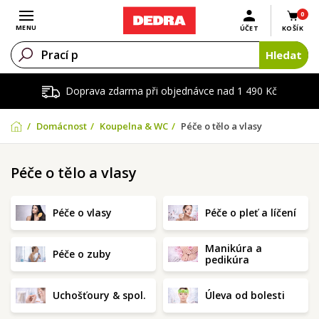
0
Otevřít menu
MENU
ÚČET
KOŠÍK
Hledat
Doprava zdarma při objednávce nad 1 490 Kč
Domácnost
Koupelna & WC
Péče o tělo a vlasy
Péče o tělo a vlasy
Péče o vlasy
Péče o pleť a líčení
Manikúra a
Péče o zuby
pedikúra
Uchošťoury & spol.
Úleva od bolesti