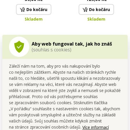
Do kočáru
Do kočáru
Skladem
Skladem
Aby web fungoval tak, jak ho znáš
(souhlas s cookies)
Záleží nám na tom, aby pro vás nakupování bylo
co nejlepším zážitkem. Abyste na našich stránkách rychle
našli to, co hledáte, ušetřili spoustu klikání a nezobrazovaly
se vám reklamy na věci, které vás nezajímají. Abyste web
SADA 1+1 | GoEco® BAMBOO
FC PROFESSIONAL | oválný
viděli v zobrazení na které jste zvyklí a nemuseli se pokaždé
| zubní kartáček | 10 000
kartáč na vlasy | 23 cm |
přihlašovat. Proto od vás potřebujeme souhlas
vláken | ultra jemné a husté
pro lesk a jemné rozčesání
1+1
se zpracováním souborů cookies. Stisknutím tlačítka
Cena pro tebe
štětinky | bílý
79,00 Kč
198,00 Kč
„V pořádku“ souhlasíte s nastavením cookies tak, abychom
vám poskytovali smysluplné a užitečné služby na základě
Do kočáru
Do kočáru
vašich údajů. Svůj souhlas můžete kdykoli změnit
na stránce zpracování osobních údajů.
Více informací
Skladem
Skladem