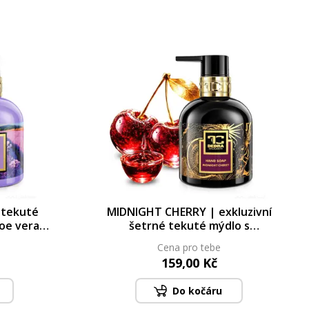
 tekuté
MIDNIGHT CHERRY | exkluzivní
oe vera |
šetrné tekuté mýdlo s
glycerinem & Aloe vera | 320 ml
Cena pro tebe
159,00 Kč
Do kočáru