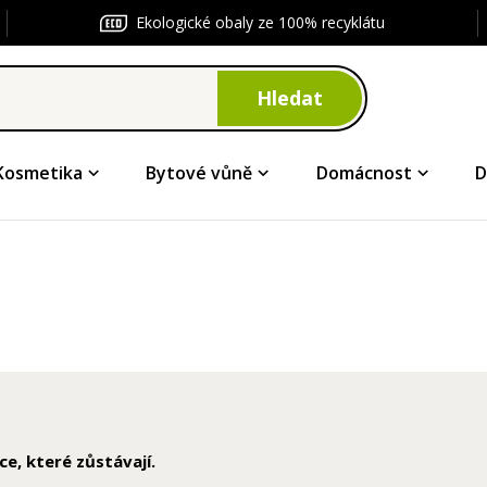
Ekologické obaly ze 100% recyklátu
Hledat
Kosmetika
Bytové vůně
Domácnost
D
ce, které zůstávají.