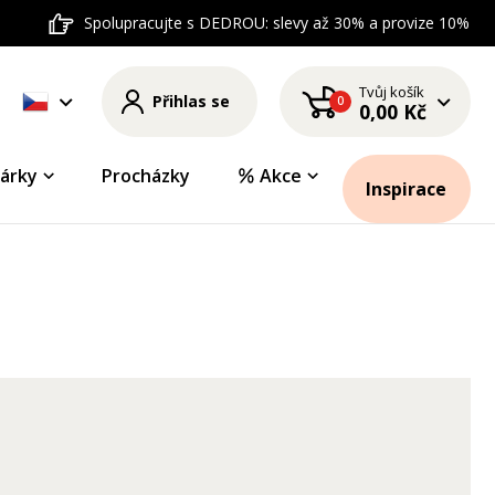
Spolupracujte s DEDROU: slevy až 30% a provize 10%
Tvůj košík
Přihlas se
0
0,00 Kč
árky
Procházky
Akce
Inspirace