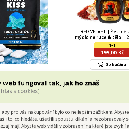
RED VELVET | šetrné
mýdlo na ruce & tělo | 
výhodná sada 2 
1+1
199,00 Kč
Do kočáru
Skladem
 web fungoval tak, jak ho znáš
hlas s cookies)
 aby pro vás nakupování bylo co nejlepším zážitkem. Abyste
1+1
ašli to, co hledáte, ušetřili spoustu klikání a nezobrazovaly
nezajímají. Abyste web viděli v zobrazení na které jste zvyklí