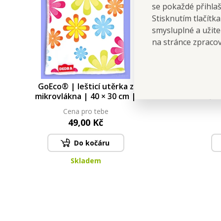
se pokaždé přihla
Stisknutím tlačítk
smysluplné a užite
na stránce zpraco
GoEco® | lešticí utěrka z
RATA
mikrovlákna | 40 × 30 cm |
květi
květinový potisk
kovo
Cena pro tebe
49,00 Kč
Do kočáru
Skladem