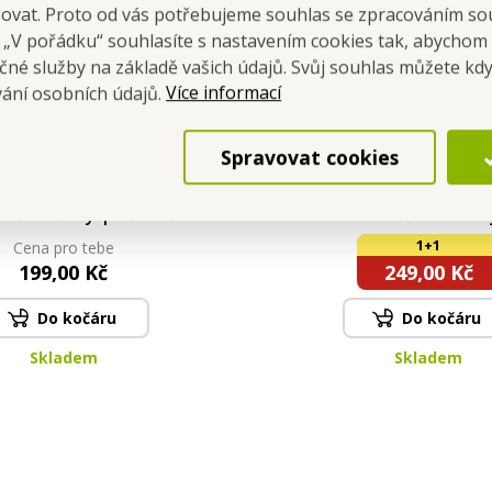
šovat. Proto od vás potřebujeme souhlas se zpracováním so
a „V pořádku“ souhlasíte s nastavením cookies tak, abychom
čné služby na základě vašich údajů. Svůj souhlas můžete kdy
Více informací
vání osobních údajů.
Spravovat cookies
N | Samozavlažovací
SADA 1+1 | pěnové m
náč závěsný | Včetně
ruce i tělo s vese
vého řetízku a dna
napěňovačem DAISY F
1+1
Cena pro tebe
čokoládový
2×300 ml
199,00 Kč
249,00 Kč
Do kočáru
Do kočáru
Skladem
Skladem