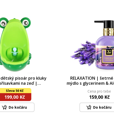
dětský pisoár pro kluky
RELAXATION | šetrné
přísavkami na zeď |
mýdlo s glycerinem & Al
elná nádrž s vrtulkou |
320 ml
Sleva 50 Kč
Cena pro tebe
výška 29 cm
199,00 Kč
159,00 Kč
Do kočáru
Do kočáru