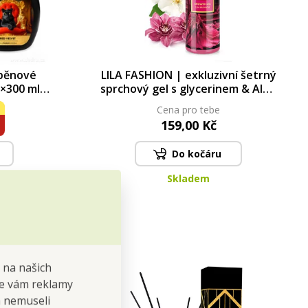
 pěnové
LILA FASHION | exkluzivní šetrný
2×300 ml |
sprchový gel s glycerinem & Aloe
ks
vera | 320 ml | LEGENDS
Cena pro tebe
159,00 Kč
Do kočáru
Skladem
 na našich
 se vám reklamy
 a nemuseli