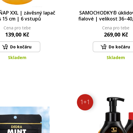
AP XXL | závěsný lapač
SAMOCHODKY® úklidov
s 15 cm | 6 vstupů
fialové | velikost 36–40
cm
Cena pro tebe
Cena pro tebe
139,00 Kč
269,00 Kč
Do kočáru
Do kočáru
Skladem
Skladem
1+1