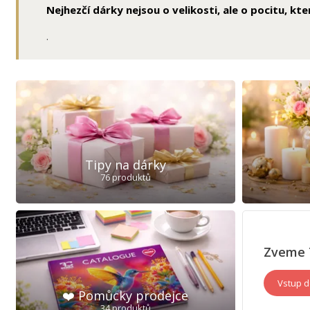
Nejhezčí dárky nejsou o velikosti, ale o pocitu, kter
.
Tipy na dárky
76 produktů
Zveme 
Vstup d
❤️ Pomůcky prodejce
34 produktů