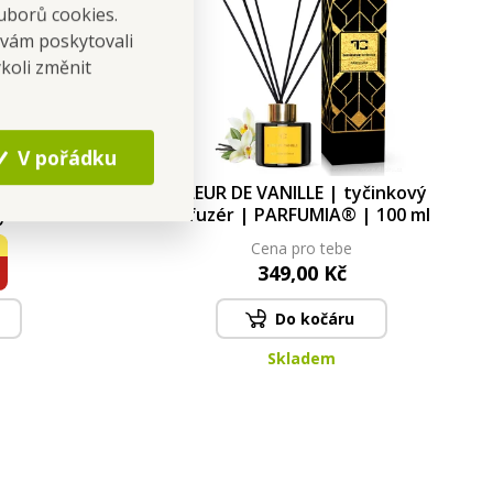
uborů cookies.
 vám poskytovali
koli změnit
V pořádku
ýdlo na
FLEUR DE VANILLE | tyčinkový
lým
difuzér | PARFUMIA® | 100 ml
LOWER |
Cena pro tebe
349,00 Kč
Do kočáru
Skladem