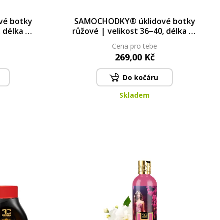
é botky
SAMOCHODKY® úklidové botky
, délka 25
růžové | velikost 36–40, délka 25
cm
Cena pro tebe
269,00 Kč
Do kočáru
Skladem