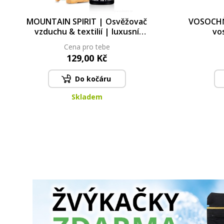
MOUNTAIN SPIRIT | Osvěžovač
VOSOCHŇ
vzduchu & textilií | luxusní
vo
parfémový sprej | 250 ml
Cena pro tebe
129,00 Kč
Do kočáru
Skladem