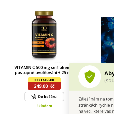
VITAMIN C 500 mg se šípkem |
Aby
postupné uvolňování + 25 mg
šípkového extraktu | 100 kapslí |
(sou
BESTSELLER
67,5 g
249,00 Kč
Do kočáru
Záleží nám na tom,
stránkách rychle n
Skladem
na věci, které vás 