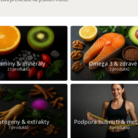
tamíny & minerály
Omega 3 & zdravé
21 produktů
2 produktů
togeny & extrakty
Podpora hubnutí & met
7 produktů
8 produktů