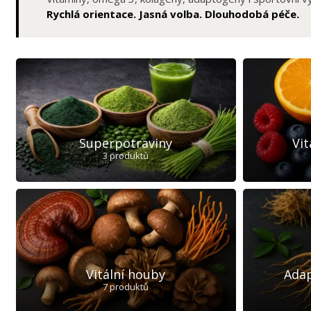
Rychlá orientace. Jasná volba. Dlouhodobá péče.
Superpotraviny
Vi
3 produktů
Vitální houby
Adap
7 produktů