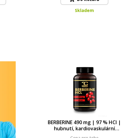
Skladem
BERBERINE 490 mg | 97 % HCl |
hubnutí, kardiovaskulární
systém, normální cholesterol v
Cena pro tebe