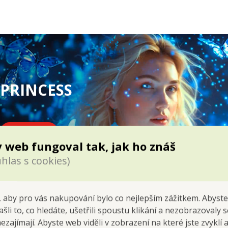
PRINCESS
Staň se i ty
 web fungoval tak, jak ho znáš
hlas s cookies)
 aby pro vás nakupování bylo co nejlepším zážitkem. Abyste
ašli to, co hledáte, ušetřili spoustu klikání a nezobrazovaly
nezajímají. Abyste web viděli v zobrazení na které jste zvyklí