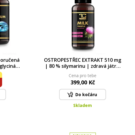
oručená
OSTROPESTŘEC EXTRAKT 510 mg
glycinátu
| 80 % silymarinu | zdravá játra,
n B6
trávení a detoxikace | 90 kapslí |
Cena pro tebe
54,9 g
399,00 Kč
Do kočáru
Skladem