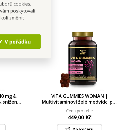
uborů cookies.
 vám poskytovali
koli změnit
V pořádku
0 mg &
VITA GUMMIES WOMAN |
 snížení
Multivitaminoví želé medvídci pro
78 g
ženy | energie, imunita, pokožka
Cena pro tebe
& vlasy | tropická příchuť | 60 ks
449,00 Kč
Do kočáru