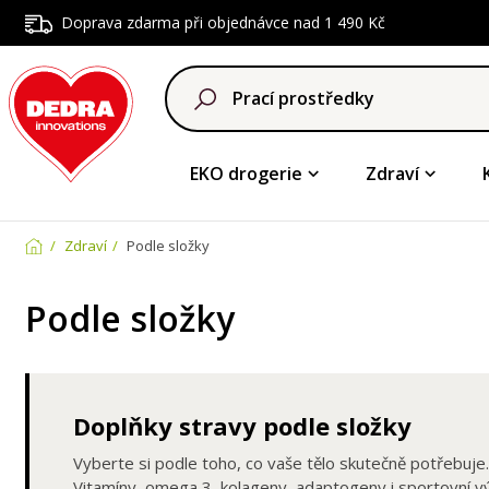
Doprava zdarma při objednávce nad 1 490 Kč
EKO drogerie
Zdraví
Zdraví
Podle složky
Podle složky
Doplňky stravy podle složky
Vyberte si podle toho, co vaše tělo skutečně potřebuje.
Vitamíny, omega 3, kolageny, adaptogeny i sportovní v