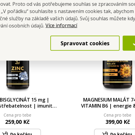
šovat. Proto od vás potřebujeme souhlas se zpracováním so
a „V pořádku“ souhlasíte s nastavením cookies tak, abychom
čné služby na základě vašich údajů. Svůj souhlas můžete kdy
Více informací
vání osobních údajů.
Spravovat cookies
 BISGLYCINÁT 15 mg |
MAGNESIUM MALÁT 74
střebatelnost | imunita,
VITAMIN B6 | energie &
sy & nehty | 90 kapslí 90
únavy 90 kapslí | 
Cena pro tebe
Cena pro tebe
kapslí | 24,3 g
259,00 Kč
399,00 Kč
Do kočáru
Do kočáru