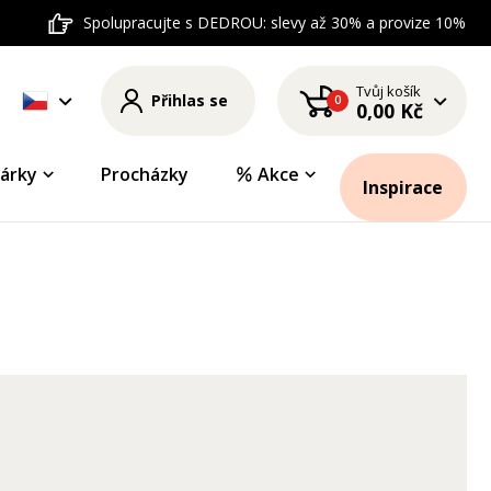
Spolupracujte s DEDROU: slevy až 30% a provize 10%
Tvůj košík
Přihlas se
0
0,00 Kč
árky
Procházky
Akce
Inspirace