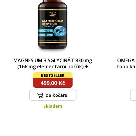
MAGNESIUM BISGLYCINÁT 830 mg
OMEGA 
(166 mg elementární hořčík) +
tobolka
vitamín B6 P5P | vysoká
DHA + vi
BESTSELLER
vstřebatelnost, nervy & energie
zrak
499,00 Kč
| 100 kapslí 94,5 g
Do kočáru
Skladem