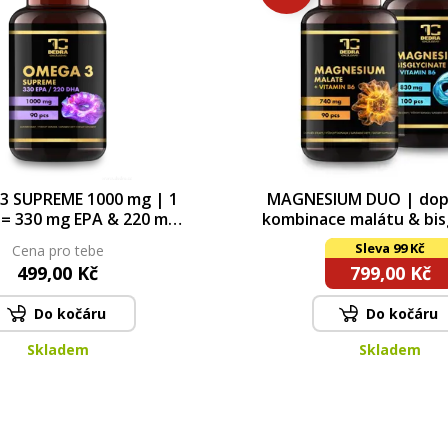
3 SUPREME 1000 mg | 1
MAGNESIUM DUO | dop
 = 330 mg EPA & 220 mg
kombinace malátu & bis
tamin E | srdce, mozek &
doplněná o vitami
Sleva 99 Kč
Cena pro tebe
 | 90 kapslí | 122 g
499,00 Kč
799,00 Kč
Do kočáru
Do kočáru
Skladem
Skladem