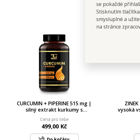
se pokaždé přihla
Stisknutím tlačítk
smysluplné a užite
na stránce zpraco
CURCUMIN + PIPERINE 515 mg |
ZINEK
silný extrakt kurkumy s
vysoká v
piperinem | klouby, imunita &
pleť, vla
Cena pro tebe
trávení | 120 kapslí
499,00 Kč
Do kočáru