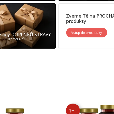
Zveme Tě na PROCH
produkty
Vstup do procházky
 sady DOPLŇKŮ STRAVY
19 produktů
1+1