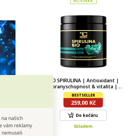
NOVINKA
BIO SPIRULINA | Antioxidant |
obranyschopnost & vitalita |
1000 tablet x 250 mg | 250 g
BESTSELLER
259,00 Kč
Do kočáru
 na našich
 se vám reklamy
Skladem
 a nemuseli