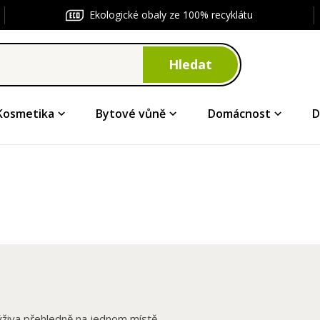
Ekologické obaly ze 100% recyklátu
Hledat
Kosmetika
Bytové vůně
Domácnost
D
ýživa přehledně na jednom místě.