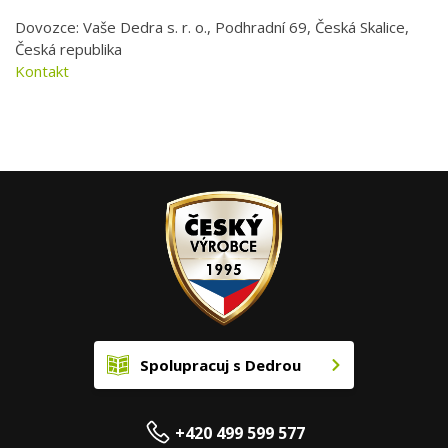
Dovozce: Vaše Dedra s. r. o., Podhradní 69, Česká Skalice,
Česká republika
Kontakt
Spolupracuj s Dedrou
+420 499 599 577