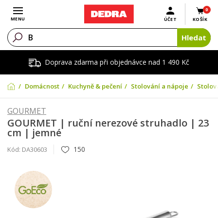
0
Otevřít menu
MENU
ÚČET
KOŠÍK
Hledat
Doprava zdarma při objednávce nad 1 490 Kč
Domácnost
Kuchyně & pečení
Stolování a nápoje
Stolov
GOURMET
GOURMET | ruční nerezové struhadlo | 23
cm | jemné
150
Kód:
DA30603