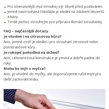
Pro intenzivnější chuť strouhej sýr těsně před podáváním.
Jemně nastrouhaná čokoláda je ideální na zdobení dezertů
a kávy.
Tvrdé pečivo strouhejte pro přípravu domácí strouhanky.
FAQ – nejčastější dotazy
Je vhodné i na citrusovou kůru?
Ano, jemné ostří je ideální i pro strouhání citronové nebo
pomerančové kůry.
Je rukojeť pohodlná na držení?
Ano, celonerezová konstrukce je pevná a dobře padne do
ruky.
Mohu ho mýt v myčce?
Ano, je vhodné do myčky, ale doporučujeme ruční mytí pro
delší zachování lesku.