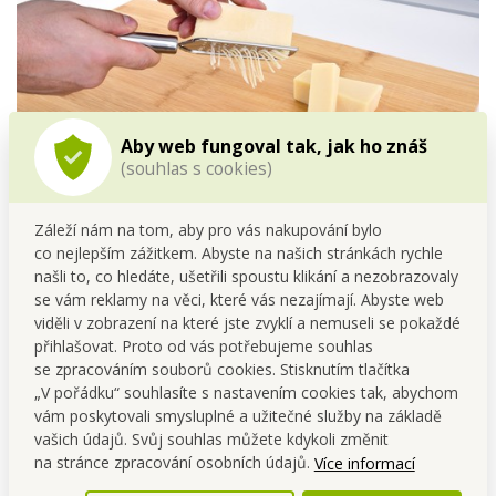
Aby web fungoval tak, jak ho znáš
(souhlas s cookies)
Záleží nám na tom, aby pro vás nakupování bylo
co nejlepším zážitkem. Abyste na našich stránkách rychle
našli to, co hledáte, ušetřili spoustu klikání a nezobrazovaly
NA JEMNÉ STROUHÁNÍ
se vám reklamy na věci, které vás nezajímají. Abyste web
viděli v zobrazení na které jste zvyklí a nemuseli se pokaždé
např. parmezán, čokoláda, tvrdé pečivo...
přihlašovat. Proto od vás potřebujeme souhlas
se zpracováním souborů cookies. Stisknutím tlačítka
„V pořádku“ souhlasíte s nastavením cookies tak, abychom
vám poskytovali smysluplné a užitečné služby na základě
vašich údajů. Svůj souhlas můžete kdykoli změnit
na stránce zpracování osobních údajů.
Více informací