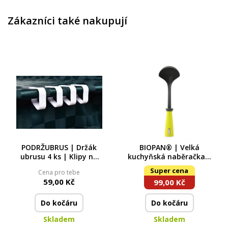
Zákazníci také nakupují
PODRŽUBRUS | Držák
BIOPAN® | Velká
ubrusu 4 ks | Klipy na
kuchyňská naběračka |
ubrus pro stoly do
31 cm | Vhodná na
Super cena
Cena pro tebe
tloušťky 3 cm
nepřilnavé povrchy
59,00 Kč
99,00 Kč
Do kočáru
Do kočáru
Skladem
Skladem