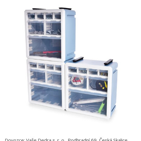
Dovozce: Vaše Dedra s. r. o., Podhradní 69, Česká Skalice,