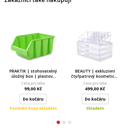
PRAKTIK | stohovatelný
BEAUTY | exkluzivní
úložný box | plastový
čtyřpatrový kosmetický
organizér na domácí
organizér | 3 zásuvky +
Cena pro tebe
Cena pro tebe
drobnosti
16 přihrádek | čirý plast
99,00 Kč
499,00 Kč
Do kočáru
Do kočáru
Poslední kusy skladem
Skladem