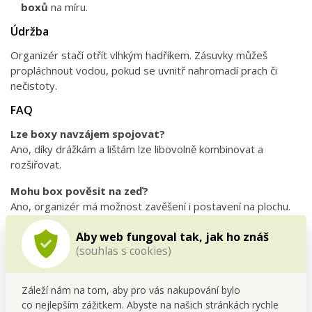
boxů
na míru.
Údržba
Organizér stačí otřít vlhkým hadříkem. Zásuvky můžeš
propláchnout vodou, pokud se uvnitř nahromadí prach či
nečistoty.
FAQ
Lze boxy navzájem spojovat?
Ano, díky drážkám a lištám lze libovolně kombinovat a
rozšiřovat.
Mohu box pověsit na zeď?
Ano, organizér má možnost zavěšení i postavení na plochu.
Jsou zásuvky pevné a nevypadávají?
Aby web fungoval tak, jak ho znáš
Ano, konstrukce je stabilní a zásuvky drží bezpečně, ale
(souhlas s cookies)
snadno se vysouvají při používání.
Záleží nám na tom, aby pro vás nakupování bylo
co nejlepším zážitkem. Abyste na našich stránkách rychle