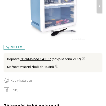
›
NETTO
Doprava
ZDARMA nad 1 490 Kč
(obvyklá cena 79 Kč)
Možnost vrácení zboží do 14 dnů
Kde v katalogu
Sdílej
Zákazníci také nakupují