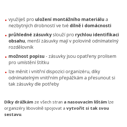
využiješ pro
uložení montážního materiálu
a
nezbytných drobností ve tvé
dílně i domácnosti
průhledné zásuvky
slouží pro
rychlou identifikaci
obsahu
, menší zásuvky mají v polovině odnímatelný
rozdělovník
možnost popisu
- zásuvky jsou opatřeny prolisem
pro umístění štítku
lze měnit i vnitřní dispozici organizéru, díky
odnímatelným vnitřním přepážkám a přesunout si
tak zásuvky dle potřeby
Díky drážkám
ze všech stran
a nasouvacím lištám
lze
organizéry libovolně spojovat a
vytvořit si tak svou
sestavu
.