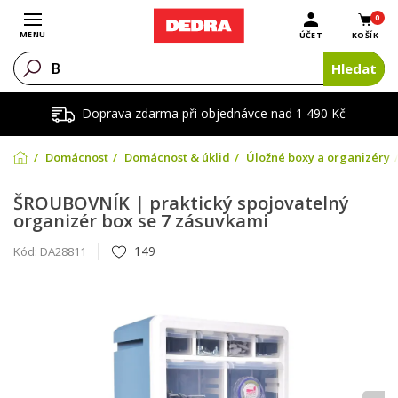
0
Otevřít menu
MENU
ÚČET
KOŠÍK
Hledat
Doprava zdarma při objednávce nad 1 490 Kč
Domácnost
Domácnost & úklid
Úložné boxy a organizéry
ŠROUBOVNÍK | praktický spojovatelný
organizér box se 7 zásuvkami
149
Kód:
DA28811