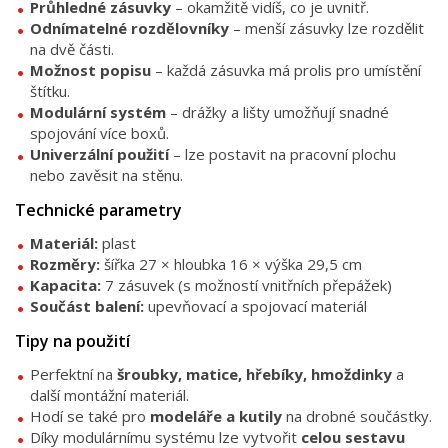
Průhledné zásuvky
– okamžitě vidíš, co je uvnitř.
Odnímatelné rozdělovníky
– menší zásuvky lze rozdělit
na dvě části.
Možnost popisu
– každá zásuvka má prolis pro umístění
štítku.
Modulární systém
– drážky a lišty umožňují snadné
spojování více boxů.
Univerzální použití
– lze postavit na pracovní plochu
nebo zavěsit na stěnu.
Technické parametry
Materiál:
plast
Rozměry:
šířka 27 × hloubka 16 × výška 29,5 cm
Kapacita:
7 zásuvek (s možností vnitřních přepážek)
Součást balení:
upevňovací a spojovací materiál
Tipy na použití
Perfektní na
šroubky, matice, hřebíky, hmoždinky
a
další montážní materiál.
Hodí se také pro
modeláře a kutily
na drobné součástky.
Díky modulárnímu systému lze vytvořit
celou sestavu