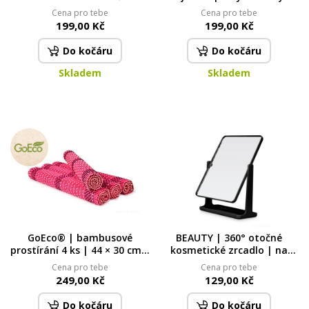
víčkem
masivní nerezové provedení
Cena pro tebe
Cena pro tebe
199,00 Kč
199,00 Kč
Do kočáru
Do kočáru
Skladem
Skladem
GoEco® | bambusové
BEAUTY | 360° otočné
prostírání 4 ks | 44 × 30 cm |
kosmetické zrcadlo | na
přírodní podložky na stůl
stojanu | elegantní
Cena pro tebe
Cena pro tebe
bordó
pomocník pro líčení | černé
249,00 Kč
129,00 Kč
Do kočáru
Do kočáru