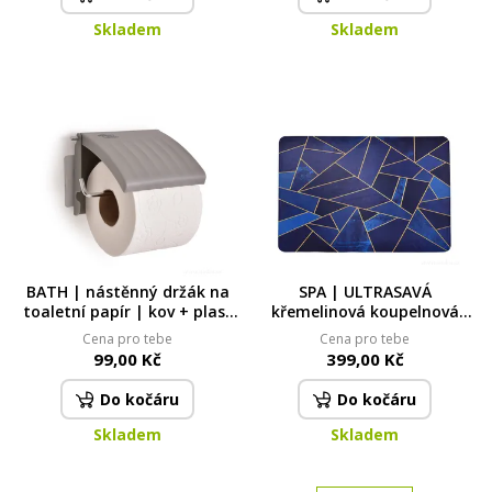
Skladem
Skladem
BATH | nástěnný držák na
SPA | ULTRASAVÁ
toaletní papír | kov + plast
křemelinová koupelnová
| samolepicí montáž bez
předložka | rychleschnoucí &
Cena pro tebe
Cena pro tebe
vrtání | šedý
protiskluzová | 60 × 90 cm |
99,00 Kč
399,00 Kč
geometrix blue
Do kočáru
Do kočáru
Skladem
Skladem