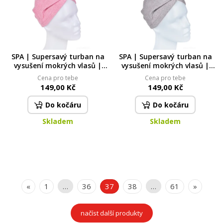
SPA | Supersavý turban na
SPA | Supersavý turban na
vysušení mokrých vlasů |
vysušení mokrých vlasů |
lehký & šetrný | korálově
lehký & šetrný | šedý
Cena pro tebe
Cena pro tebe
růžový
149,00 Kč
149,00 Kč
Do kočáru
Do kočáru
Skladem
Skladem
«
1
…
36
37
38
…
61
»
načíst další produkty