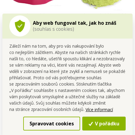
PET SHOP | XL miska pro psy
PUFI | Kouzelný kinetický
& kočky | 800 ml | růžová
písek | zeleno-žlutý | 1 kg
Aby web fungoval tak, jak ho znáš
(souhlas s cookies)
Sleva 17%
Cena pro tebe
199,00 Kč
49,00 Kč
Záleží nám na tom, aby pro vás nakupování bylo
Do kočáru
Do kočáru
co nejlepším zážitkem. Abyste na našich stránkách rychle
Skladem
Skladem
našli to, co hledáte, ušetřili spoustu klikání a nezobrazovaly
se vám reklamy na věci, které vás nezajímají. Abyste web
viděli v zobrazení na které jste zvyklí a nemuseli se pokaždé
přihlašovat. Proto od vás potřebujeme souhlas
se zpracováním souborů cookies. Stisknutím tlačítka
„V pořádku“ souhlasíte s nastavením cookies tak, abychom
vám poskytovali smysluplné a užitečné služby na základě
vašich údajů. Svůj souhlas můžete kdykoli změnit
na stránce zpracování osobních údajů.
Více informací
Spravovat cookies
V pořádku
NÁRAZNÍK | 4 ks pěnové
ABRAMIC® 2v1 | utěrka z