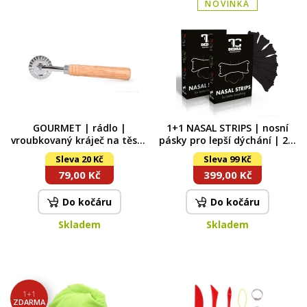
NOVINKA
GOURMET | rádlo |
1+1 NASAL STRIPS | nosní
vroubkovaný kráječ na těsto
pásky pro lepší dýchání | 2 ×
| 16 cm | dřevěná rukojeť
30 ks | černé
Sleva 20 Kč
Sleva 99 Kč
79,00 Kč
399,00 Kč
Do kočáru
Do kočáru
Skladem
Skladem
1+1
ZDARMA