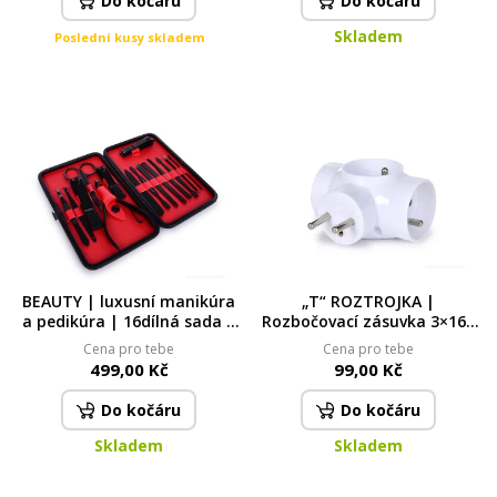
Do kočáru
Do kočáru
Skladem
Poslední kusy skladem
BEAUTY | luxusní manikúra
„T“ ROZTROJKA |
a pedikúra | 16dílná sada |
Rozbočovací zásuvka 3×16A
kompletní péče v etui | ocel
s dětskou clonou
Cena pro tebe
Cena pro tebe
| červená
499,00 Kč
99,00 Kč
Do kočáru
Do kočáru
Skladem
Skladem