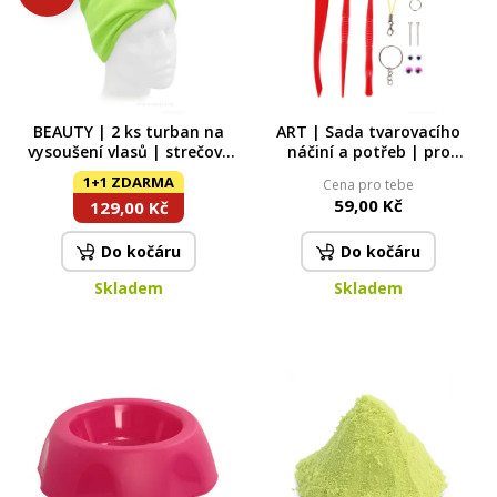
BEAUTY | 2 ks turban na
ART | Sada tvarovacího
vysoušení vlasů | strečové
náčiní a potřeb | pro
mikrovlákno | super savý |
modelování & dekorace z
1+1 ZDARMA
Cena pro tebe
zelený
modelovacích hmot
59,00 Kč
129,00 Kč
Do kočáru
Do kočáru
Skladem
Skladem