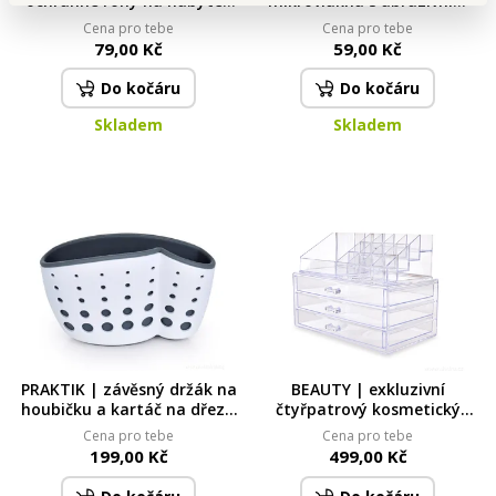
ochranné rohy na nábytek
mikrovlákna s abrazivním
pro bezpečný domov černý
obdélníkem | 29 × 39 cm
Cena pro tebe
Cena pro tebe
79,00 Kč
59,00 Kč
Do kočáru
Do kočáru
Skladem
Skladem
PRAKTIK | závěsný držák na
BEAUTY | exkluzivní
houbičku a kartáč na dřez s
čtyřpatrový kosmetický
přísavkami
organizér | 3 zásuvky + 16
Cena pro tebe
Cena pro tebe
přihrádek | čirý plast
199,00 Kč
499,00 Kč