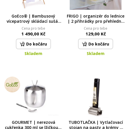
GoEco® | Bambusový
FRIGO | organizér do lednice
vícepatrový skládací sušák
| 2 přihrádky pro přehledné
na prádlo s 11 silnými
uskladnění potravin
Cena pro tebe
Cena pro tebe
tyčemi | šířka 105 cm
1 490,00 Kč
129,00 Kč
Do kočáru
Do kočáru
Skladem
Skladem
GOURMET | nerezová
TUBOTLAČKA | Vytlačovací
cukřenka 300 ml se lžičkou a
stojan na pasty a krémy |