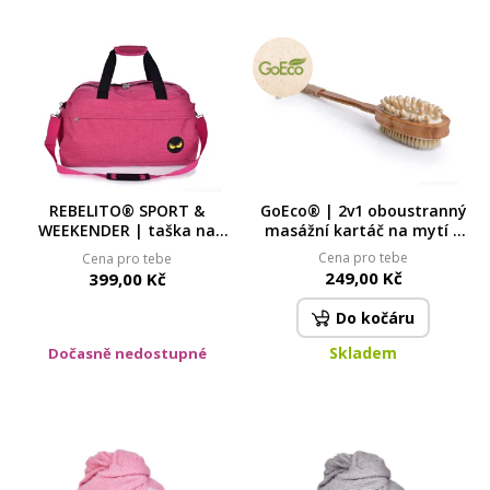
REBELITO® SPORT &
GoEco® | 2v1 oboustranný
WEEKENDER | taška na
masážní kartáč na mytí |
sport i cestování | 37 L |
přírodní štětinky & dřevěné
Cena pro tebe
Cena pro tebe
růžová melange
hroty | 42 cm
249,00 Kč
399,00 Kč
Do kočáru
Skladem
Dočasně nedostupné