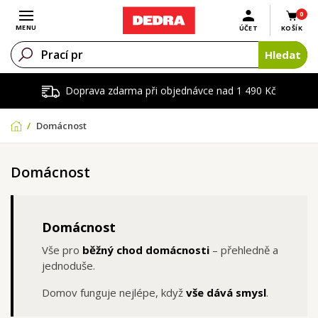
0
Otevřít menu
MENU
ÚČET
KOŠÍK
Hledat
Doprava zdarma při objednávce nad 1 490 Kč
Domácnost
Domácnost
Domácnost
Vše pro
běžný chod domácnosti
– přehledně a
jednoduše.
Domov funguje nejlépe, když
vše dává smysl
.