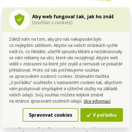
WOODOO CLOCK | digitální
SASANKA® | Náhradní
Aby web fungoval tak, jak ho znáš
LED dřevěné hodiny s
návlek ke Kloubové SASANCE
(souhlas s cookies)
budíkem | čas | datum |
360° | 15,5 × 15 cm | 100%
Cena pro tebe
Cena pro tebe
teplota | zvukové ovládání
PES
799,00 Kč
59,00 Kč
smetanové
Záleží nám na tom, aby pro vás nakupování bylo
Do kočáru
Do kočáru
co nejlepším zážitkem. Abyste na našich stránkách rychle
Skladem
Poslední kusy skladem
našli to, co hledáte, ušetřili spoustu klikání a nezobrazovaly
se vám reklamy na věci, které vás nezajímají. Abyste web
viděli v zobrazení na které jste zvyklí a nemuseli se pokaždé
přihlašovat. Proto od vás potřebujeme souhlas
se zpracováním souborů cookies. Stisknutím tlačítka
„V pořádku“ souhlasíte s nastavením cookies tak, abychom
vám poskytovali smysluplné a užitečné služby na základě
vašich údajů. Svůj souhlas můžete kdykoli změnit
na stránce zpracování osobních údajů.
Více informací
Spravovat cookies
V pořádku
CAROUSEL | 20×90 ml |
BEAUTY | luxusní manikúra
otočný nerezový stojan na
a pedikúra | 16dílná sada |
koření se skleněnými
kompletní péče v etui | ocel