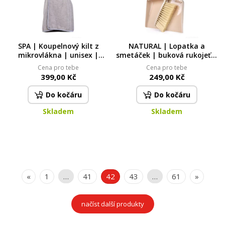
SPA | Koupelnový kilt z
NATURAL | Lopatka a
mikrovlákna | unisex |
smetáček | buková rukojeť +
sauna, pláž, bazén
čisticí zoubky | elegantní
Cena pro tebe
Cena pro tebe
eko provedení
399,00 Kč
249,00 Kč
Do kočáru
Do kočáru
Skladem
Skladem
«
1
…
41
42
43
…
61
»
načíst další produkty