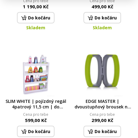
Cena pro tebe
Cena pro tebe
kořenkami
| žlutá
1 190,00 Kč
499,00 Kč
Do kočáru
Do kočáru
Skladem
Skladem
SLIM WHITE | pojízdný regál
EDGE MASTER |
4patrový 11,5 cm | do
dvoustupňový brousek na
úzkých prostor
nože s revoluční technologií
Cena pro tebe
Cena pro tebe
599,00 Kč
299,00 Kč
Do kočáru
Do kočáru