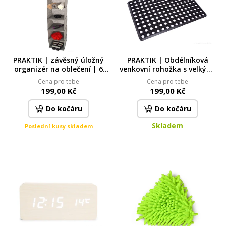
PRAKTIK | závěsný úložný
PRAKTIK | Obdélníková
organizér na oblečení | 6
venkovní rohožka s velkými
přihrádek na šatní tyč do
otvory | 40 × 60 cm |
Cena pro tebe
Cena pro tebe
skříně | 121 cm | šedý
vulkanizovaný kaučuk
199,00 Kč
199,00 Kč
Do kočáru
Do kočáru
Skladem
Poslední kusy skladem