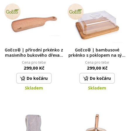
GoEco® | přírodní prkénko z
GoEco® | bambusové
masivního bukového dřeva |
prkénko s poklopem na sýry
46 cm
a potraviny | 24 × 18 cm
Cena pro tebe
Cena pro tebe
299,00 Kč
299,00 Kč
Do kočáru
Do kočáru
Skladem
Skladem