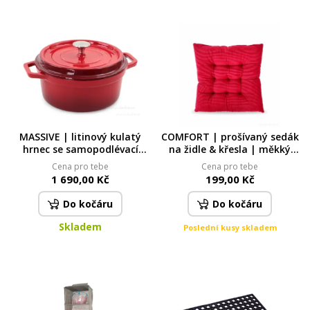
MASSIVE | litinový kulatý
COMFORT | prošívaný sedák
hrnec se samopodlévací
na židle & křesla | měkký
poklicí | CASSEROLE | 3,5 L
sedák s vázáním | vínový |
Cena pro tebe
Cena pro tebe
35 × 35 cm
1 690,00 Kč
199,00 Kč
Do kočáru
Do kočáru
Skladem
Poslední kusy skladem