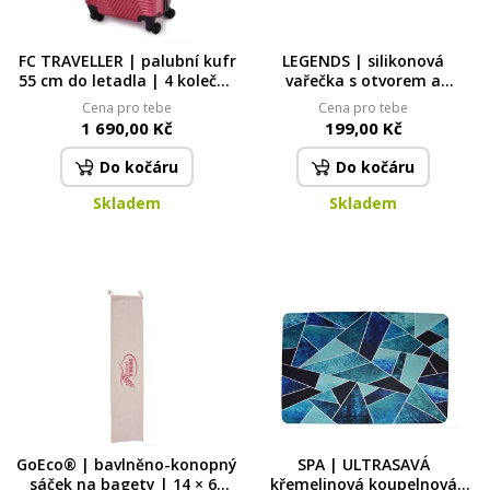
FC TRAVELLER | palubní kufr
LEGENDS | silikonová
55 cm do letadla | 4 kolečka
vařečka s otvorem a
360°, TSA zámek & výsuvná
kovovým jádrem | 30 cm
Cena pro tebe
Cena pro tebe
rukojeť | vínový
zelená
1 690,00 Kč
199,00 Kč
Do kočáru
Do kočáru
Skladem
Skladem
GoEco® | bavlněno-konopný
SPA | ULTRASAVÁ
sáček na bagety | 14 × 65
křemelinová koupelnová