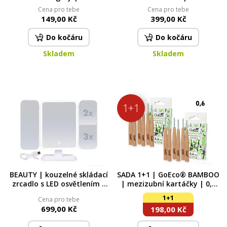
cm
předložka | rychleschnoucí &
Cena pro tebe
Cena pro tebe
protiskluzová | 60 × 90 cm |
149,00 Kč
399,00 Kč
geometrix azur
Do kočáru
Do kočáru
Skladem
Skladem
1+1
BEAUTY | kouzelné skládací
SADA 1+1 | GoEco® BAMBOO
zrcadlo s LED osvětlením |
| mezizubní kartáčky | 0,6
USB dobíjení | zvětšovací
mm | 12 ks | z bambusu
1+1
Cena pro tebe
zrcátka | na stojanu
699,00 Kč
198,00 Kč