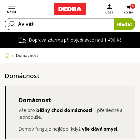
0
Otevřít menu
MENU
ÚČET
KOŠÍK
Hledat
Doprava zdarma při objednávce nad 1 490 Kč
Domácnost
Domácnost
Domácnost
Vše pro
běžný chod domácnosti
– přehledně a
jednoduše.
Domov funguje nejlépe, když
vše dává smysl
.