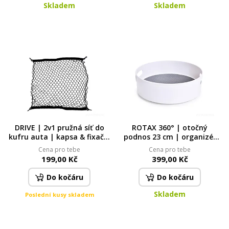
Skladem
Skladem
DRIVE | 2v1 pružná síť do
ROTAX 360° | otočný
kufru auta | kapsa & fixační
podnos 23 cm | organizér
síť na zavazadla | 4 úchyty
do kuchyně, koupelny i spíže
Cena pro tebe
Cena pro tebe
| 70 × 70 cm
199,00 Kč
399,00 Kč
Do kočáru
Do kočáru
Skladem
Poslední kusy skladem