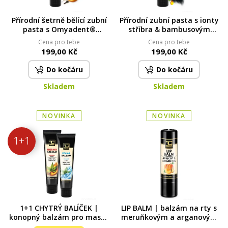
Přírodní šetrně bělící zubní
Přírodní zubní pasta s ionty
pasta s Omyadent®
stříbra & bambusovým
(hydroxyapatit & kalcium
uhlím | antibakteriální
Cena pro tebe
Cena pro tebe
karbonát) | remineralizace
ochrana, svěží dech & šetrné
199,00 Kč
199,00 Kč
skloviny | pro citlivé zuby |
bělení | DEDRA DENT | 100 g
DEDRA DENT | 100 g
Do kočáru
Do kočáru
Skladem
Skladem
NOVINKA
NOVINKA
1+1
1+1 CHYTRÝ BALÍČEK |
LIP BALM | balzám na rty s
konopný balzám pro masáž
meruňkovým a arganovým
pokožky | THERMO & POLAR
olejem | přírodní péče