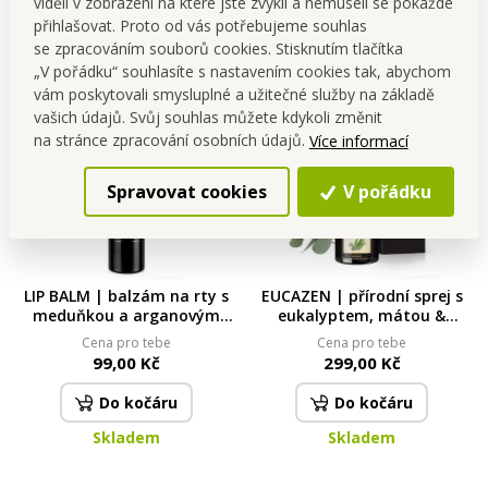
Do kočáru
Do kočáru
viděli v zobrazení na které jste zvyklí a nemuseli se pokaždé
přihlašovat. Proto od vás potřebujeme souhlas
Skladem
Skladem
se zpracováním souborů cookies. Stisknutím tlačítka
„V pořádku“ souhlasíte s nastavením cookies tak, abychom
vám poskytovali smysluplné a užitečné služby na základě
NOVINKA
vašich údajů. Svůj souhlas můžete kdykoli změnit
na stránce zpracování osobních údajů.
Více informací
Spravovat cookies
V pořádku
LIP BALM | balzám na rty s
EUCAZEN | přírodní sprej s
meduňkou a arganovým
eukalyptem, mátou &
olejem| přírodní péče
mentolem | příjemné
Cena pro tebe
Cena pro tebe
rostlinných olejů | 4,2 g
dýchání při „rýmičce“ &
99,00 Kč
299,00 Kč
okamžité osvěžení | 30 ml
Do kočáru
Do kočáru
Skladem
Skladem