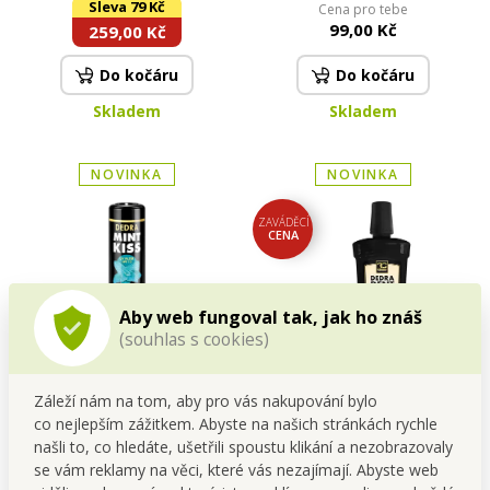
Sleva 79 Kč
Cena pro tebe
| 240 ml
rostlinných olejů | 4,2 g
99,00 Kč
259,00 Kč
Do kočáru
Do kočáru
Skladem
Skladem
NOVINKA
NOVINKA
ZAVÁDĚCÍ
CENA
Aby web fungoval tak, jak ho znáš
(souhlas s cookies)
MINT KISS | balzám na rty s
DEDRA DENT | přírodní
mátou a panthenolem | s
bylinná ústní voda
Záleží nám na tom, aby pro vás nakupování bylo
UV ochranou | 4,2 g
REFRESHING MENTHOL s
Zaváděcí cena
co nejlepším zážitkem. Abyste na našich stránkách rychle
Cena pro tebe
kyselinou hyaluronovou &
99,00 Kč
149,00 Kč
našli to, co hledáte, ušetřili spoustu klikání a nezobrazovaly
stévií | hydratace & svěží
se vám reklamy na věci, které vás nezajímají. Abyste web
dech | 500 ml