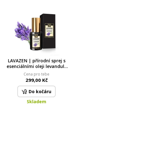
LAVAZEN | přírodní sprej s
esenciálními oleji levandule
& eukalyptu | „sníček“ pro
Cena pro tebe
klidný spánek, pohodu &
299,00 Kč
relaxaci | 30 ml
Do kočáru
Skladem