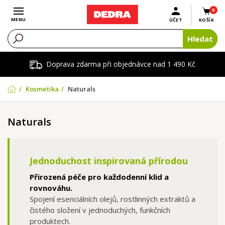
0
Otevřít menu
MENU
ÚČET
KOŠÍK
Hledat
Doprava zdarma při objednávce nad 1 490 Kč
Kosmetika
Naturals
Naturals
Jednoduchost inspirovaná přírodou
Přirozená péče pro každodenní klid a
rovnováhu.
Spojení esenciálních olejů, rostlinných extraktů a
čistého složení v jednoduchých, funkčních
produktech.