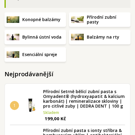
Přírodní zubní
Konopné balzámy
pasty
Bylinná ústní voda
Balzámy na rty
Esenciální spreje
Nejprodávanější
Přírodní šetrně bělící zubní pasta s
Omyadent® (hydroxyapatit & kalcium
karbonát) | remineralizace skloviny |
1
pro citlivé zuby | DEDRA DENT | 100 g
Skladem
199,00 Kč
Přírodní zubní pasta s ionty stříbra &