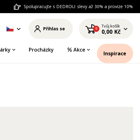
Spolupracujte s DEDROU: slevy až 30% a provize 10%
Tvůj košík
Přihlas se
0
0,00 Kč
árky
Procházky
Akce
Inspirace