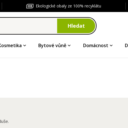
Ekologické obaly ze 100% recyklátu
Hledat
Kosmetika
Bytové vůně
Domácnost
D
duše.