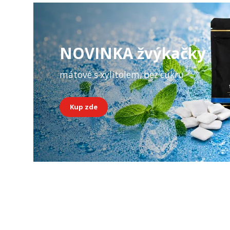
NOVINKA žvýkačky
mátové s xylitolem, bez cukru
Kup zde