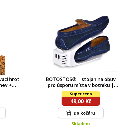
ací hrot
BOTOŠTOS® | stojan na obuv
ahev +
pro úsporu místa v botníku |
00 ml
proti­skluzový plastový organizér
Super cena
49,00 Kč
Do kočáru
Skladem