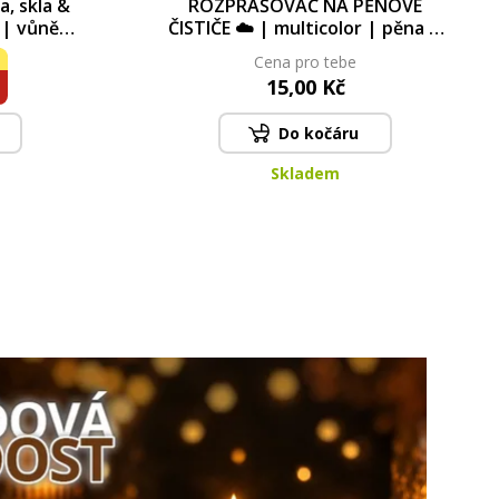
a, skla &
ROZPRAŠOVAČ NA PĚNOVÉ
 | vůně
ČISTIČE ☁️ | multicolor | pěna &
l (náplně
spray | pouze pro pěnové čističe
Cena pro tebe
e)
500 ml
15,00 Kč
Do kočáru
Skladem