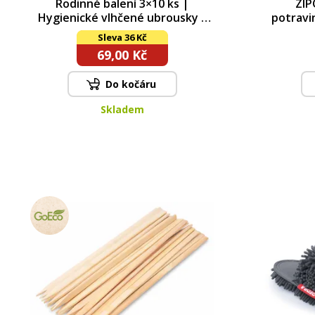
Rodinné balení 3×10 ks |
ZIP
Hygienické vlhčené ubrousky z
potravi
bambusu s Aloe Vera | BACILEX®
Sleva 36 Kč
69,00 Kč
Do kočáru
Skladem