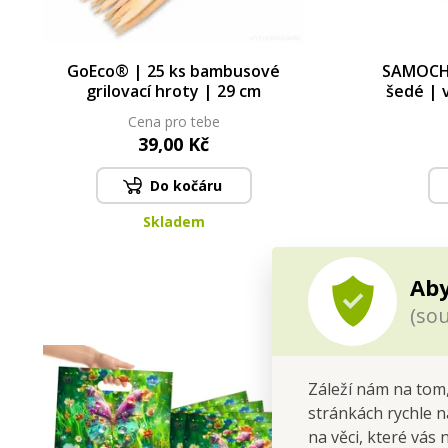
GoEco® | 25 ks bambusové
SAMOCH
grilovací hroty | 29 cm
šedé | 
Cena pro tebe
39,00 Kč
Do kočáru
Skladem
Aby
(sou
Záleží nám na tom,
stránkách rychle n
na věci, které vás 