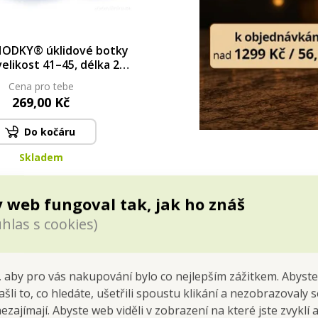
ODKY® úklidové botky
velikost 41–45, délka 28
cm
Cena pro tebe
269,00 Kč
Do kočáru
Skladem
 web fungoval tak, jak ho znáš
hlas s cookies)
 aby pro vás nakupování bylo co nejlepším zážitkem. Abyste
ašli to, co hledáte, ušetřili spoustu klikání a nezobrazovaly
nezajímají. Abyste web viděli v zobrazení na které jste zvyklí