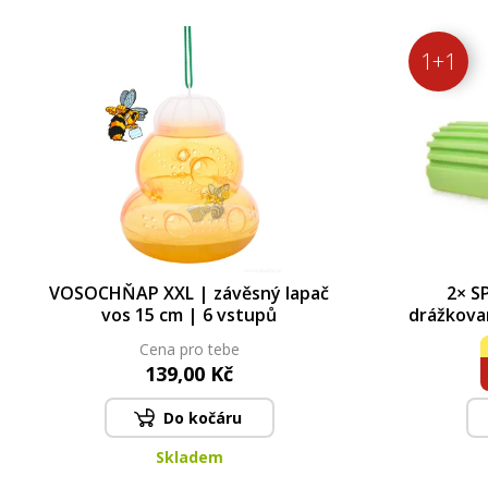
1+1
VOSOCHŇAP XXL | závěsný lapač
2× S
vos 15 cm | 6 vstupů
drážkova
stírá & n
Cena pro tebe
139,00 Kč
Do kočáru
Skladem