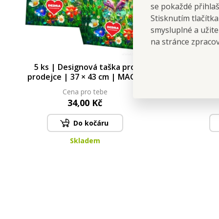
se pokaždé přihla
Stisknutím tlačítk
smysluplné a užite
na stránce zpraco
5 ks | Designová taška pro
SYSTE
prodejce | 37 × 43 cm | MAGIC
vodních f
GARDEN
| s akt
Cena pro tebe
34,00 Kč
Do kočáru
Skladem