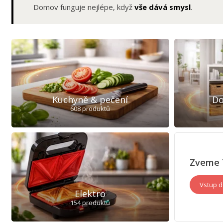
Domov funguje nejlépe, když
vše dává smysl
.
Kuchyně & pečení
Do
608 produktů
Zveme 
Vstup d
Elektro
154 produktů