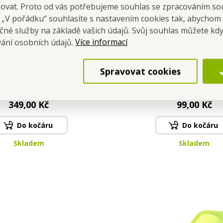
šovat. Proto od vás potřebujeme souhlas se zpracováním so
a „V pořádku“ souhlasíte s nastavením cookies tak, abychom
čné služby na základě vašich údajů. Svůj souhlas můžete kdy
Více informací
vání osobních údajů.
MAT AQUA | sada 3 ks
FC DEDRA EXCLUSIVE |
Spravovat cookies
iltrů do filtrační konvice
pero s dotykovým hr
ivním uhlím pro čistou a
stylus & propis
Cena pro tebe
Cena pro tebe
chutnou vodu
349,00 Kč
99,00 Kč
Do kočáru
Do kočáru
Skladem
Skladem