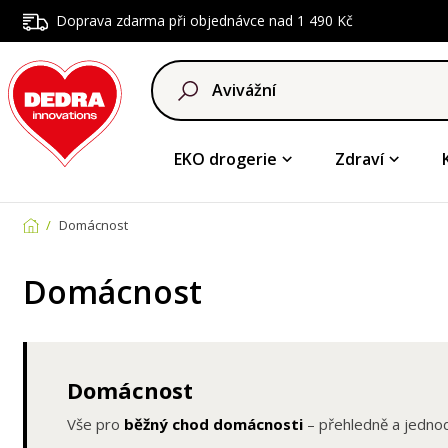
Doprava zdarma při objednávce nad 1 490 Kč
EKO drogerie
Zdraví
Domácnost
Domácnost
Domácnost
Vše pro
běžný chod domácnosti
– přehledně a jedno