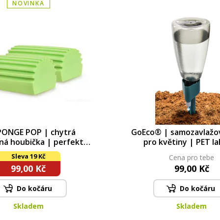
NOVINKA
PONGE POP | chytrá
GoEco® | samozavlažov
ná houbička | perfektně
pro květiny | PET l
evíří prach, extra savá |
kapková závlaha | 5
Sleva 19 Kč
Cena pro tebe
zelená
99,00 Kč
99,00 Kč
Do kočáru
Do kočáru
Skladem
Skladem