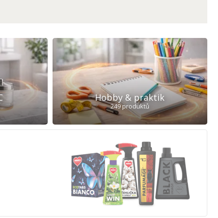
C
Hobby & praktik
249 produktů