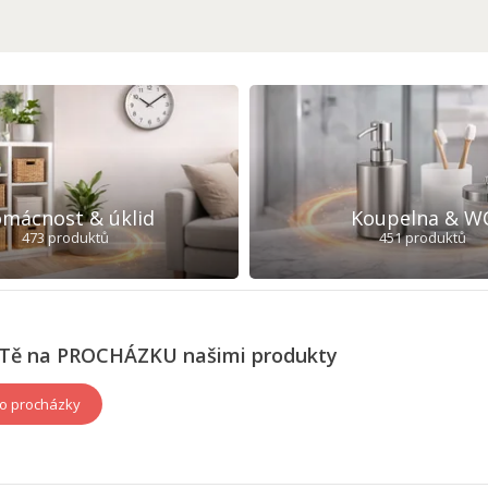
mácnost & úklid
Koupelna & W
473 produktů
451 produktů
Tě na PROCHÁZKU našimi produkty
o procházky