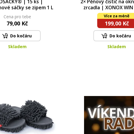
OSÁČKY® | 15 ks |
2× Pěnový čistič na okn
nové sáčky se zipem 1 L
zrcadla | XONOX WIN
JUICY SUMMER | 2× 500 m
Více za méně
Cena pro tebe
bez rozprašovač
79,00 Kč
199,00 Kč
Do kočáru
Do kočáru
Skladem
Skladem