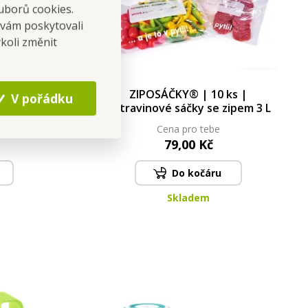
uborů cookies.
 vám poskytovali
koli změnit
 Kovové
ZIPOSÁČKY® | 10 ks |
V pořádku
otem |
potravinové sáčky se zipem 3 L
ka
Cena pro tebe
79,00 Kč
Do kočáru
Skladem