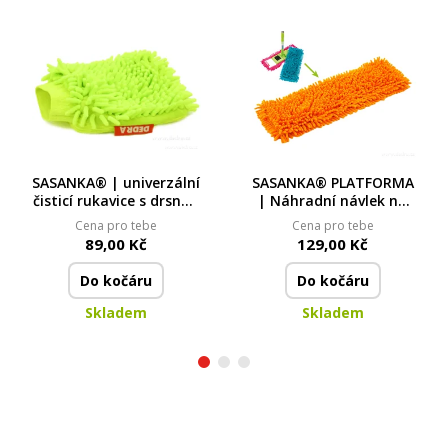
SASANKA® | univerzální
SASANKA® PLATFORMA
čisticí rukavice s drsnou
| Náhradní návlek na
a jemnou stranou |
mop | 39 × 10 cm
Cena pro tebe
Cena pro tebe
23 × 20 cm
89,00 Kč
129,00 Kč
Do kočáru
Do kočáru
Skladem
Skladem