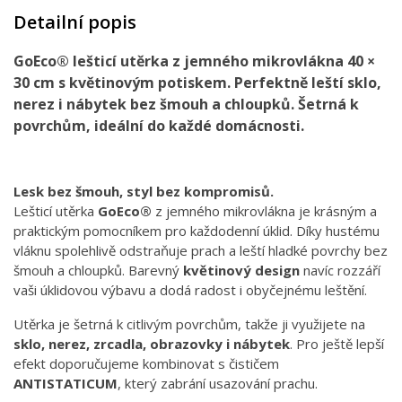
Detailní popis
GoEco® lešticí utěrka z jemného mikrovlákna 40 ×
30 cm s květinovým potiskem. Perfektně leští sklo,
nerez i nábytek bez šmouh a chloupků. Šetrná k
povrchům, ideální do každé domácnosti.
Lesk bez šmouh, styl bez kompromisů.
Lešticí utěrka
GoEco®
z jemného mikrovlákna je krásným a
praktickým pomocníkem pro každodenní úklid. Díky hustému
vláknu spolehlivě odstraňuje prach a leští hladké povrchy bez
šmouh a chloupků. Barevný
květinový design
navíc rozzáří
vaši úklidovou výbavu a dodá radost i obyčejnému leštění.
Utěrka je šetrná k citlivým povrchům, takže ji využijete na
sklo, nerez, zrcadla, obrazovky i nábytek
. Pro ještě lepší
efekt doporučujeme kombinovat s čističem
ANTISTATICUM
, který zabrání usazování prachu.