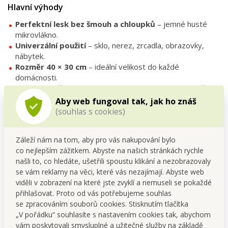
Hlavní výhody
Perfektní lesk bez šmouh a chloupků
– jemné husté
mikrovlákno.
Univerzální použití
– sklo, nerez, zrcadla, obrazovky,
nábytek.
Rozměr 40 × 30 cm
– ideální velikost do každé
domácnosti.
Barevný květinový design
– veselý a stylový doplněk.
Ekologické řešení
– dlouhá životnost, možnost
Aby web fungoval tak, jak ho znáš
opakovaného praní.
(souhlas s cookies)
Technické parametry
Záleží nám na tom, aby pro vás nakupování bylo
Materiál:
100 % mikrovlákno
co nejlepším zážitkem. Abyste na našich stránkách rychle
Rozměr:
40 × 30 cm
našli to, co hledáte, ušetřili spoustu klikání a nezobrazovaly
Barva/vzor:
barevný květinový potisk
se vám reklamy na věci, které vás nezajímají. Abyste web
Použití:
leštění a čištění hladkých povrchů
viděli v zobrazení na které jste zvyklí a nemuseli se pokaždé
Údržba
přihlašovat. Proto od vás potřebujeme souhlas
se zpracováním souborů cookies. Stisknutím tlačítka
Perte samostatně nebo s podobnými materiály.
„V pořádku“ souhlasíte s nastavením cookies tak, abychom
Nepoužívejte aviváž – snižuje účinnost mikrovlákna.
vám poskytovali smysluplné a užitečné služby na základě