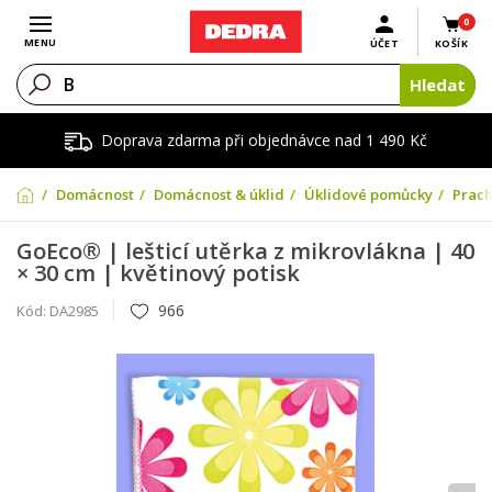
0
Otevřít menu
MENU
ÚČET
KOŠÍK
Hledat
Doprava zdarma při objednávce nad 1 490 Kč
Domácnost
Domácnost & úklid
Úklidové pomůcky
Prach
GoEco® | lešticí utěrka z mikrovlákna | 40
× 30 cm | květinový potisk
966
Kód:
DA2985