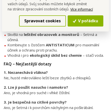
Perte do 40 °C, nežehlit.
vašich údajů. Svůj souhlas můžete kdykoli změnit
Sušte volně, nesušte v sušičce.
na stránce zpracování osobních údajů.
Více informací
Tipy na použití
Spravovat cookies
V pořádku
Ideální pro
rychlé setření otisků prstů na skle a
nerezu
.
Skvělá na
leštění obrazovek a monitorů
– šetrná a
účinná.
Kombinujte s čističem
ANTISTATICUM
pro maximální
účinek a ochranu proti prachu.
Vhodná i pro
ekologický úklid bez chemie
– stačí voda.
FAQ – Nejčastější dotazy
1. Nezanechává vlákna?
Ne, husté mikrovlákno leští beze zbytků a chloupků.
2. Lze ji použít nasucho i namokro?
Ano, je vhodná pro suché i vlhké čištění.
3. Je bezpečná na citlivé povrchy?
Ano, je šetrná i k povrchům náchylným na poškrábání.