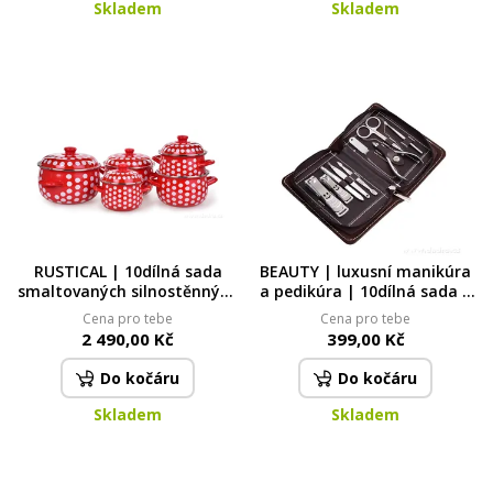
Skladem
Skladem
RUSTICAL | 10dílná sada
BEAUTY | luxusní manikúra
smaltovaných silnostěnných
a pedikúra | 10dílná sada |
hrnců s poklicemi | červené s
v etui se zipem |
Cena pro tebe
Cena pro tebe
puntíky
kartáčovaná ocel
2 490,00 Kč
399,00 Kč
Do kočáru
Do kočáru
Skladem
Skladem