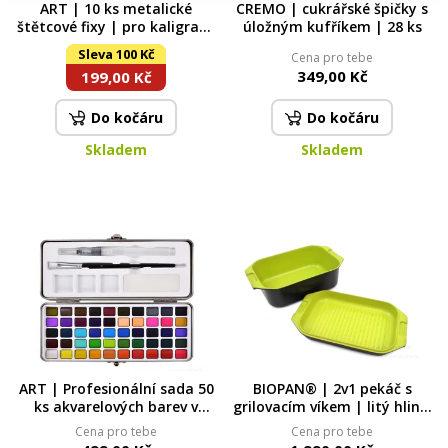
ART | 10 ks metalické
CREMO | cukrářské špičky s
štětcové fixy | pro kaligrafii,
úložným kufříkem | 28 ks
psaní & dekorativní kresbu
Sleva 100 Kč
Cena pro tebe
349,00 Kč
199,00 Kč
Do kočáru
Do kočáru
Skladem
Skladem
ART | Profesionální sada 50
BIOPAN® | 2v1 pekáč s
ks akvarelových barev v
grilovacím víkem | litý hliník
kovové kazetě | nejvyšší
& keramický povrch | 8 L +
Cena pro tebe
Cena pro tebe
kvalita pro umělce všech
3,3 L