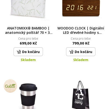
ANATOMIXX® BAMBOO |
WOODOO CLOCK | Digitální
anatomický polštář 70 × 38
LED dřevěné hodiny s
× 13 cm | drcená paměťová
budíkem | čas | datum |
Cena pro tebe
Cena pro tebe
pěna & potah s
teplota | zvukové ovládání |
699,00 Kč
799,00 Kč
bambusovým vláknem
tmavé dřevo
Do kočáru
Do kočáru
Skladem
Skladem