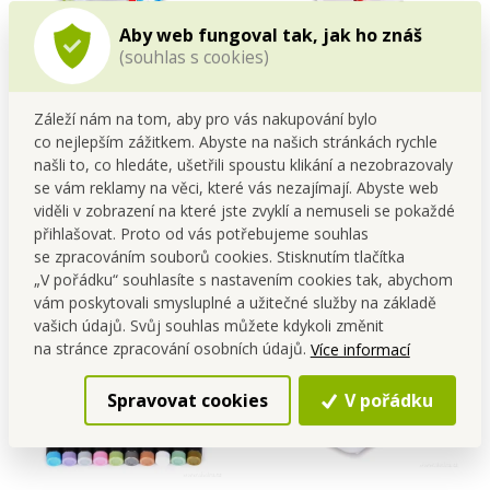
Aby web fungoval tak, jak ho znáš
(souhlas s cookies)
VZDUCHOCUC® | elektrická
ART | 12 ks umělecké
vakuovačka + 4 sáčky &
akvarelové pastelky
Záleží nám na tom, aby pro vás nakupování bylo
špunt na víno ZDARMA |
AQUARELLE | suché i mokré
co nejlepším zážitkem. Abyste na našich stránkách rychle
Cena pro tebe
Cena pro tebe
SOUS-VIDE & opakované
techniky | nejvyšší kvalita
899,00 Kč
149,00 Kč
našli to, co hledáte, ušetřili spoustu klikání a nezobrazovaly
použití
se vám reklamy na věci, které vás nezajímají. Abyste web
Do kočáru
Do kočáru
viděli v zobrazení na které jste zvyklí a nemuseli se pokaždé
přihlašovat. Proto od vás potřebujeme souhlas
Skladem
Skladem
se zpracováním souborů cookies. Stisknutím tlačítka
„V pořádku“ souhlasíte s nastavením cookies tak, abychom
vám poskytovali smysluplné a užitečné služby na základě
vašich údajů. Svůj souhlas můžete kdykoli změnit
na stránce zpracování osobních údajů.
Více informací
Spravovat cookies
V pořádku