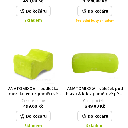
499,00 Kč
1 990,00 Kč
úrovní
Do kočáru
Do kočáru
Skladem
Poslední kusy skladem
ANATOMIXX® | podložka
ANATOMIXX® | váleček pod
mezi kolena z paměťové
hlavu & krk z paměťové pěny
pěny | pro úlevu kyčlí, kolen
| 26 cm | s fixační páskou
Cena pro tebe
Cena pro tebe
& kotníků
pro uchycení
499,00 Kč
349,00 Kč
Do kočáru
Do kočáru
Skladem
Skladem