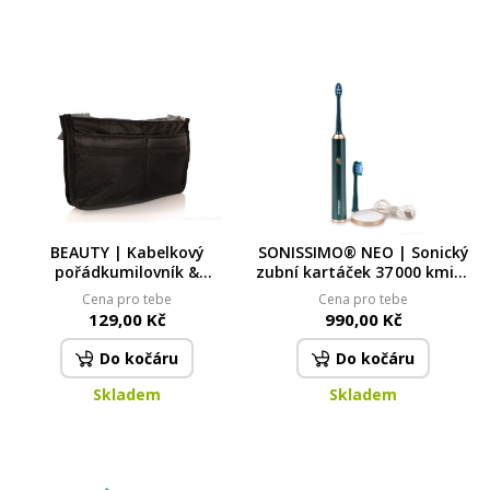
BEAUTY | Kabelkový
SONISSIMO® NEO | Sonický
pořádkumilovník &
zubní kartáček 37 000 kmitů
organizér do kabelky
| 5 režimů & USB nabíjení
Cena pro tebe
Cena pro tebe
metalic green
129,00 Kč
990,00 Kč
Do kočáru
Do kočáru
Skladem
Skladem