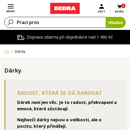
0
Otevřít menu
MENU
ÚČET
KOŠÍK
Hledat
Doprava zdarma při objednávce nad 1 490 Kč
Dárky
Dárky
RADOST, KTERÁ SE DÁ DAROVAT
Dárek není jen věc. Je to radost, překvapení a
emoce, které zůstávají.
Nejhezčí dárky nejsou o velikosti, ale o
pocitu, který přinášejí.