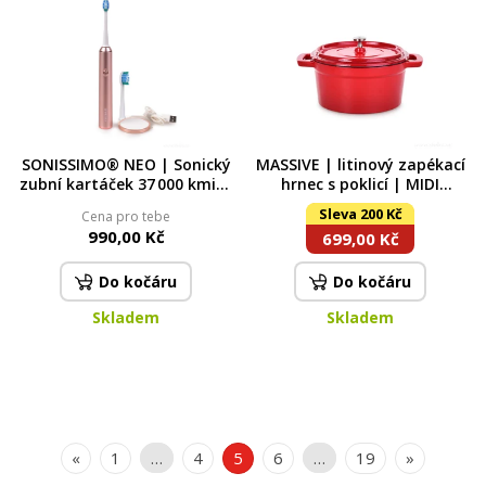
SONISSIMO® NEO | Sonický
MASSIVE | litinový zapékací
zubní kartáček 37 000 kmitů
hrnec s poklicí | MIDI
| 5 režimů & USB nabíjení
COCOTTE | 750 ml | červený
Sleva 200 Kč
Cena pro tebe
metalic pink
990,00 Kč
699,00 Kč
Do kočáru
Do kočáru
Skladem
Skladem
«
1
…
4
5
6
…
19
»