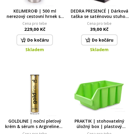
KELIMERO® | 500 ml
DEDRA PRESENCÉ | Dárková
nerezový cestovní hrnek se
taška se saténovou stuhou
silikonovým páskem a
| elegantní balení vel. L
Cena pro tebe
Cena pro tebe
víčkem TO GO
229,00 Kč
39,00 Kč
Do kočáru
Do kočáru
Skladem
Skladem
GOLDLINE | noční pleťový
PRAKTIK | stohovatelný
krém & sérum s Argirelinem,
úložný box | plastový
kyselinou hyaluronovou &
organizér na domácí
Cena pro tebe
Cena pro tebe