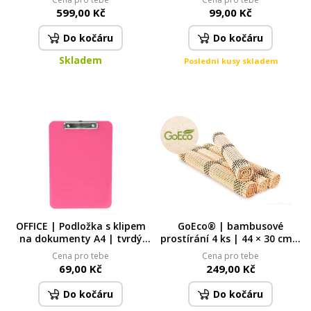
Q10 | redukce vrásek &
drobnosti
599,00 Kč
99,00 Kč
noční regenerace 50 ml
Do kočáru
Do kočáru
Skladem
Poslední kusy skladem
OFFICE | Podložka s klipem
GoEco® | bambusové
na dokumenty A4 | tvrdý
prostírání 4 ks | 44 × 30 cm |
plast | růžová
přírodní podložky na stůl
Cena pro tebe
Cena pro tebe
přírodní
69,00 Kč
249,00 Kč
Do kočáru
Do kočáru