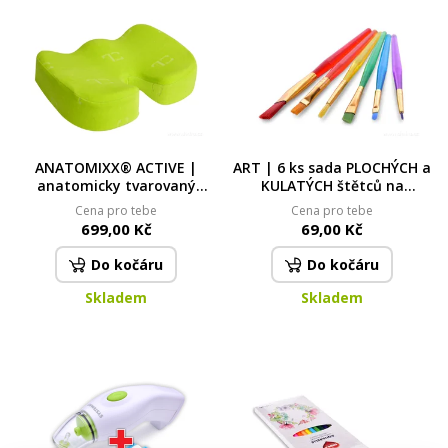
ANATOMIXX® ACTIVE |
ART | 6 ks sada PLOCHÝCH a
anatomicky tvarovaný
KULATÝCH štětců na
podsedák z paměťové pěny
malování | měkké štětiny |
Cena pro tebe
Cena pro tebe
| úleva při dlouhém sezení
různé velikosti
699,00 Kč
69,00 Kč
Do kočáru
Do kočáru
Skladem
Skladem