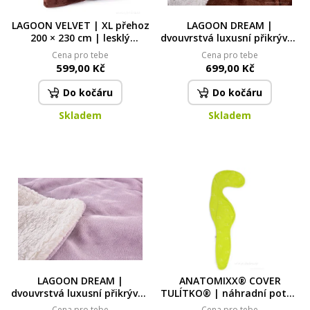
LAGOON VELVET | XL přehoz
LAGOON DREAM |
200 × 230 cm | lesklý
dvouvrstvá luxusní přikrývka
sametový efekt & měkké
150 × 200 cm | LAGOON
Cena pro tebe
Cena pro tebe
mikrovlákno | čokoládový
VELVET & hebká imitace
599,00 Kč
699,00 Kč
beránka | hnědá
Do kočáru
Do kočáru
Skladem
Skladem
LAGOON DREAM |
ANATOMIXX® COVER
dvouvrstvá luxusní přikrývka
TULÍTKO® | náhradní potah
150 × 200 cm | LAGOON
pro terapeutický polštář
Cena pro tebe
Cena pro tebe