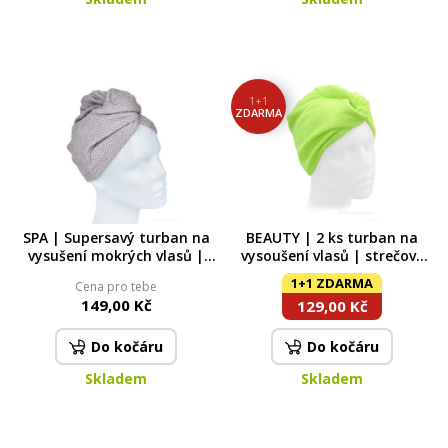
1+1
ZDARMA
SPA | Supersavý turban na
BEAUTY | 2 ks turban na
vysušení mokrých vlasů |
vysoušení vlasů | strečové
lehký & šetrný | šedý
mikrovlákno | super savý |
1+1 ZDARMA
Cena pro tebe
zelený
149,00 Kč
129,00 Kč
Do kočáru
Do kočáru
Skladem
Skladem