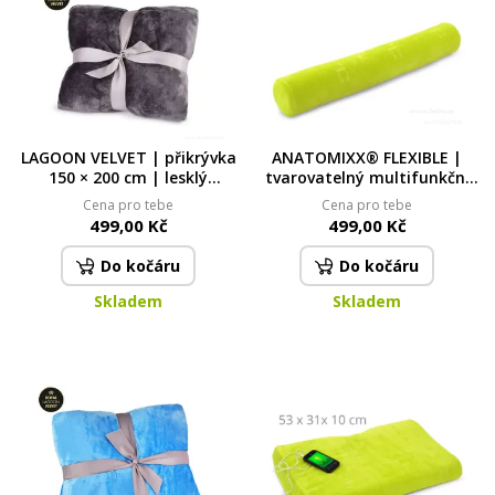
LAGOON VELVET | přikrývka
ANATOMIXX® FLEXIBLE |
150 × 200 cm | lesklý
tvarovatelný multifunkční
sametový efekt & měkké
polštář z paměťové pěny 63
Cena pro tebe
Cena pro tebe
mikrovlákno | antracitová
× 10 cm | opora pro krk,
499,00 Kč
499,00 Kč
záda & klouby
Do kočáru
Do kočáru
Skladem
Skladem