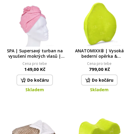
SPA | Supersavý turban na
ANATOMIXX® | Vysoká
vysušení mokrých vlasů |
bederní opěrka &
lehký & šetrný | korálově
ergonomický sedák 2v1 |
Cena pro tebe
Cena pro tebe
růžový
paměťová pěna
149,00 Kč
799,00 Kč
Do kočáru
Do kočáru
Skladem
Skladem