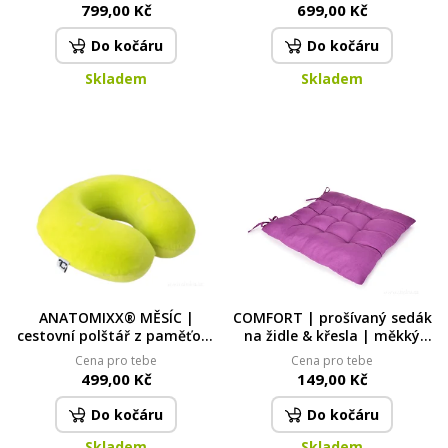
úleva při bolesti zad, kostrče
hebká beránčí imitace |
799,00 Kč
699,00 Kč
& hemoroidech
šedá
Do kočáru
Do kočáru
Skladem
Skladem
ANATOMIXX® MĚSÍC |
COMFORT | prošívaný sedák
cestovní polštář z paměťové
na židle & křesla | měkký
pěny | opora krční páteře
sedák s vázáním | fialový |
Cena pro tebe
Cena pro tebe
při sezení
35 × 35 cm
499,00 Kč
149,00 Kč
Do kočáru
Do kočáru
Skladem
Skladem