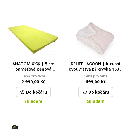
ANATOMIXX® | 5 cm
RELIEF LAGOON | luxusní
paměťová pěnová
dvouvrstvá přikrývka 150 ×
platforma na matraci 90 ×
200 cm | LAGOON VELVET &
Cena pro tebe
Cena pro tebe
200 cm | opora páteře &
hebká beránčí imitace |
2 990,00 Kč
699,00 Kč
komfortní spánek
smetanová
Do kočáru
Do kočáru
Skladem
Skladem