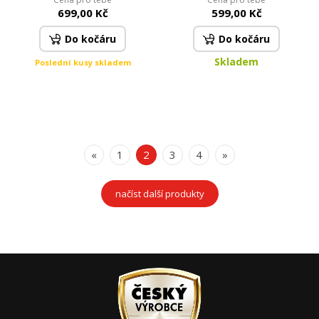
VELVET & hebká imitace
699,00 Kč
599,00 Kč
beránka | světle fialová
Do kočáru
Do kočáru
Skladem
Poslední kusy skladem
«
1
2
3
4
»
načíst další produkty