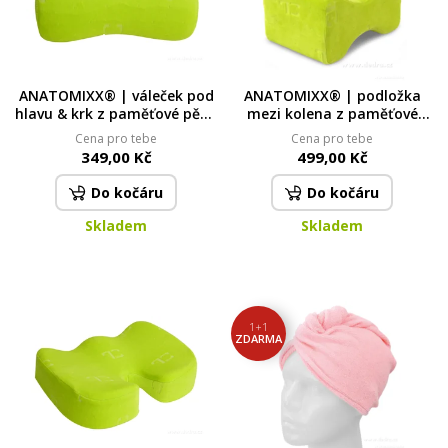
ANATOMIXX® | váleček pod
ANATOMIXX® | podložka
hlavu & krk z paměťové pěny
mezi kolena z paměťové
| 26 cm | s fixační páskou
pěny | pro úlevu kyčlí, kolen
Cena pro tebe
Cena pro tebe
pro uchycení
& kotníků
349,00 Kč
499,00 Kč
Do kočáru
Do kočáru
Skladem
Skladem
1+1
ZDARMA