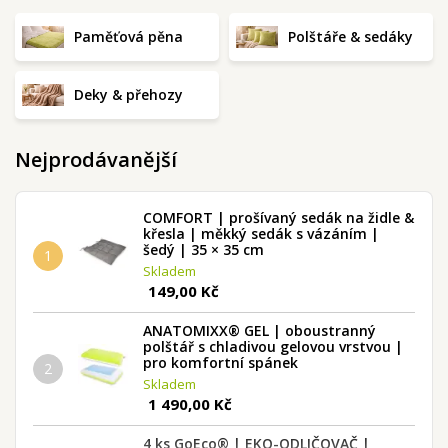
Paměťová pěna
Polštáře & sedáky
Deky & přehozy
Nejprodávanější
COMFORT | prošívaný sedák na židle &
křesla | měkký sedák s vázáním |
šedý | 35 × 35 cm
1
Skladem
149,00 Kč
ANATOMIXX® GEL | oboustranný
polštář s chladivou gelovou vrstvou |
pro komfortní spánek
2
Skladem
1 490,00 Kč
4 ks GoEco® | EKO-ODLIČOVAČ |