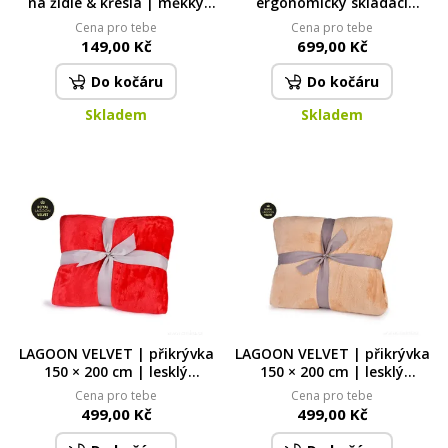
na židle & křesla | měkký
ergonomický skládací
sedák s vázáním | červený |
podsedák na kyčle z
Cena pro tebe
Cena pro tebe
35 × 35 cm
paměťové pěny | tvarovaný
149,00 Kč
699,00 Kč
pro zdravé sezení
Do kočáru
Do kočáru
Skladem
Skladem
LAGOON VELVET | přikrývka
LAGOON VELVET | přikrývka
150 × 200 cm | lesklý
150 × 200 cm | lesklý
sametový efekt & měkké
sametový efekt & měkké
Cena pro tebe
Cena pro tebe
mikrovlákno | červená
mikrovlákno | cappuccino
499,00 Kč
499,00 Kč