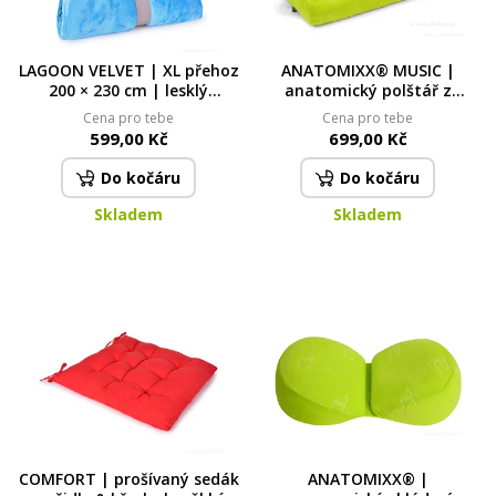
LAGOON VELVET | XL přehoz
ANATOMIXX® MUSIC |
200 × 230 cm | lesklý
anatomický polštář z
sametový efekt & měkké
paměťové pěny s
Cena pro tebe
Cena pro tebe
mikrovlákno | světle modrá
reproduktorem | 53 × 31 ×
599,00 Kč
699,00 Kč
10 cm | připojení na mobil &
tablet
Do kočáru
Do kočáru
Skladem
Skladem
COMFORT | prošívaný sedák
ANATOMIXX® |