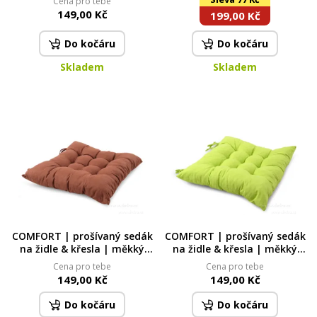
Cena pro tebe
× 35 cm
mikrovlákna | na odstranění
149,00 Kč
199,00 Kč
make-upu | 20 × 20 cm
Do kočáru
Do kočáru
Skladem
Skladem
COMFORT | prošívaný sedák
COMFORT | prošívaný sedák
na židle & křesla | měkký
na židle & křesla | měkký
sedák s vázáním | hnědý |
sedák s vázáním | zelený |
Cena pro tebe
Cena pro tebe
35 × 35 cm
35 × 35 cm
149,00 Kč
149,00 Kč
Do kočáru
Do kočáru