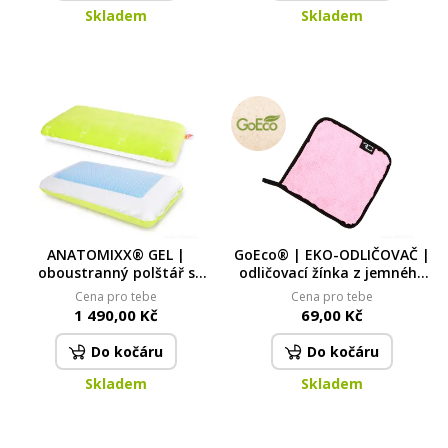
Skladem
Skladem
ANATOMIXX® GEL |
GoEco® | EKO-ODLIČOVAČ |
oboustranný polštář s
odličovací žínka z jemného
chladivou gelovou vrstvou |
mikrovlákna | na odstranění
Cena pro tebe
Cena pro tebe
pro komfortní spánek
make-upu | 20 × 20 cm
1 490,00 Kč
69,00 Kč
Do kočáru
Do kočáru
Skladem
Skladem