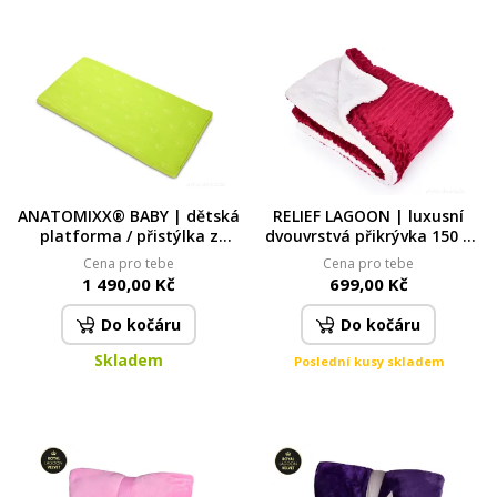
ANATOMIXX® BABY | dětská
RELIEF LAGOON | luxusní
platforma / přistýlka z
dvouvrstvá přikrývka 150 ×
paměťové pěny 60 × 120 × 5
200 cm | LAGOON VELVET &
Cena pro tebe
Cena pro tebe
cm | pro pohodlný spánek
hebká beránčí imitace |
1 490,00 Kč
699,00 Kč
vínová
Do kočáru
Do kočáru
Skladem
Poslední kusy skladem