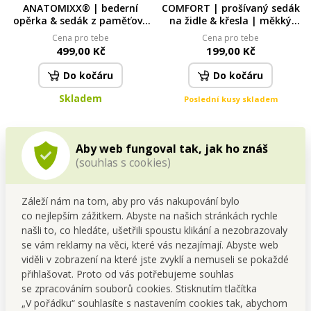
ANATOMIXX® | bederní
COMFORT | prošívaný sedák
opěrka & sedák z paměťové
na židle & křesla | měkký
pěny 37 × 12 × 33 cm | s
sedák s vázáním | vínový |
Cena pro tebe
Cena pro tebe
uchycením na opěradlo
35 × 35 cm
499,00 Kč
199,00 Kč
Do kočáru
Do kočáru
Skladem
Poslední kusy skladem
Aby web fungoval tak, jak ho znáš
(souhlas s cookies)
Záleží nám na tom, aby pro vás nakupování bylo
co nejlepším zážitkem. Abyste na našich stránkách rychle
našli to, co hledáte, ušetřili spoustu klikání a nezobrazovaly
se vám reklamy na věci, které vás nezajímají. Abyste web
viděli v zobrazení na které jste zvyklí a nemuseli se pokaždé
ANATOMIXX® | ortopedický
ANATOMIXX® MOTÝLEK |
přihlašovat. Proto od vás potřebujeme souhlas
polštář z paměťové pěny 50
opěrný polštářek na krk z
se zpracováním souborů cookies. Stisknutím tlačítka
× 30 × 9,5 cm | snímatelný
paměťové pěny | úleva pro
Cena pro tebe
Cena pro tebe
potah na zip
krční páteř
„V pořádku“ souhlasíte s nastavením cookies tak, abychom
699,00 Kč
499,00 Kč