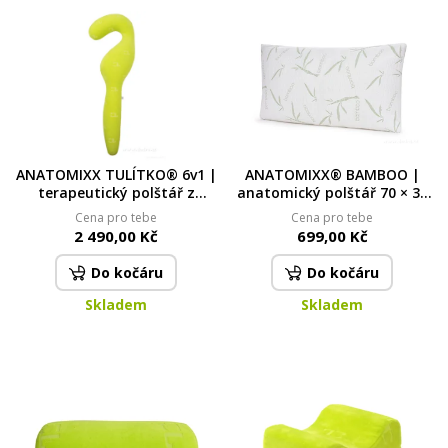
ANATOMIXX TULÍTKO® 6v1 |
ANATOMIXX® BAMBOO |
terapeutický polštář z
anatomický polštář 70 × 38
paměťové pěny | relaxační &
× 13 cm | drcená paměťová
Cena pro tebe
Cena pro tebe
polohovací pomůcka
pěna & potah s
2 490,00 Kč
699,00 Kč
bambusovým vláknem
Do kočáru
Do kočáru
Skladem
Skladem