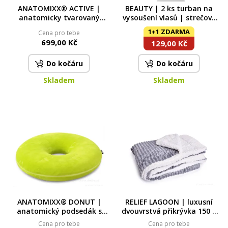
ANATOMIXX® ACTIVE |
BEAUTY | 2 ks turban na
anatomicky tvarovaný
vysoušení vlasů | strečové
podsedák z paměťové pěny
mikrovlákno | super savý |
1+1 ZDARMA
Cena pro tebe
| úleva při dlouhém sezení
růžový
699,00 Kč
129,00 Kč
Do kočáru
Do kočáru
Skladem
Skladem
ANATOMIXX® DONUT |
RELIEF LAGOON | luxusní
anatomický podsedák s
dvouvrstvá přikrývka 150 ×
otvorem z paměťové pěny |
200 cm | LAGOON VELVET &
Cena pro tebe
Cena pro tebe