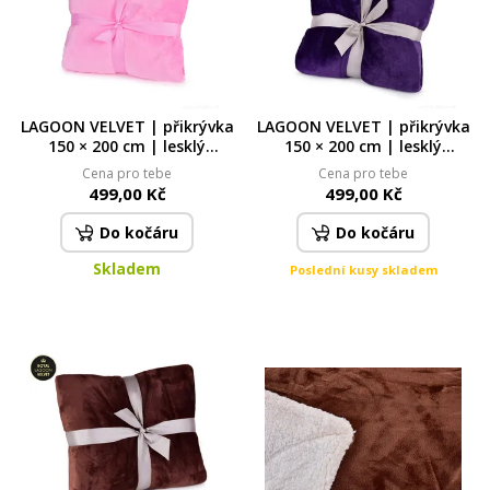
LAGOON VELVET | přikrývka
LAGOON VELVET | přikrývka
150 × 200 cm | lesklý
150 × 200 cm | lesklý
sametový efekt & měkké
sametový efekt & měkké
Cena pro tebe
Cena pro tebe
mikrovlákno | růžová
mikrovlákno | fialová
499,00 Kč
499,00 Kč
Do kočáru
Do kočáru
Skladem
Poslední kusy skladem