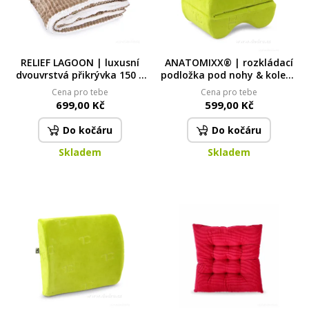
RELIEF LAGOON | luxusní
ANATOMIXX® | rozkládací
dvouvrstvá přikrývka 150 ×
podložka pod nohy & kolena
200 cm | LAGOON VELVET &
2v1 | z paměťové pěny |
Cena pro tebe
Cena pro tebe
hebká beránčí imitace |
úleva pro klouby a pánev
699,00 Kč
599,00 Kč
přírodní
Do kočáru
Do kočáru
Skladem
Skladem