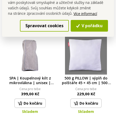
vám poskytovali smysluplné a užitečné služby na základě
Do kočáru
Do kočáru
vašich údajů. Svůj souhlas můžete kdykoli změnit
na stránce zpracování osobních údajů.
Více informací
Skladem
Skladem
Spravovat cookies
V pořádku
SPA | Koupelnový kilt z
500 g PILLOW | výplň do
mikrovlákna | unisex |
polštáře 45 × 45 cm | 500 g
sauna, pláž, bazén
nadýchaného kuličkového
Cena pro tebe
Cena pro tebe
dutého vlákna
399,00 Kč
229,00 Kč
Do kočáru
Do kočáru
Skladem
Skladem