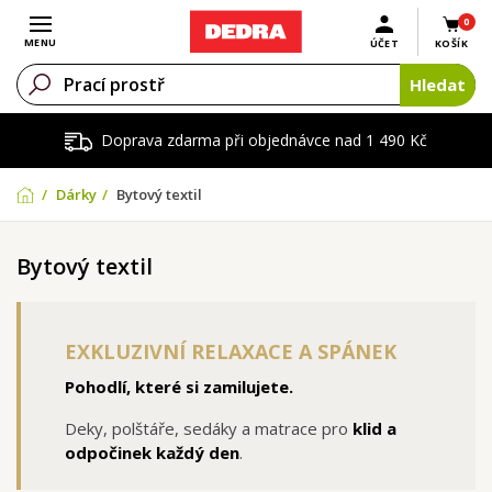
0
Otevřít menu
MENU
ÚČET
KOŠÍK
Hledat
Doprava zdarma při objednávce nad 1 490 Kč
Dárky
Bytový textil
Bytový textil
EXKLUZIVNÍ RELAXACE A SPÁNEK
Pohodlí, které si zamilujete.
Deky, polštáře, sedáky a matrace pro
klid a
odpočinek každý den
.