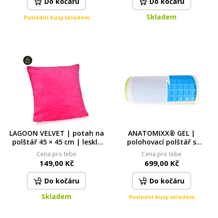
Do kočáru
Do kočáru
Skladem
Poslední kusy skladem
LAGOON VELVET | potah na
ANATOMIXX® GEL |
polštář 45 × 45 cm | lesklý
polohovací polštář s
sametový efekt & měkké
chladivou gelovou zónou |
Cena pro tebe
Cena pro tebe
mikrovlákno | fuchsiový
pro úlevu zad & nohou
149,00 Kč
699,00 Kč
Do kočáru
Do kočáru
Skladem
Poslední kusy skladem