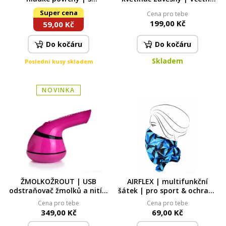
barevným dekorem | 28 cm
kovového řetízku a dna
Super cena
Cena pro tebe
černý
199,00 Kč
59,00 Kč
Do kočáru
Do kočáru
Skladem
Poslední kusy skladem
NOVINKA
ŽMOLKOŽROUT | USB
AIRFLEX | multifunkční
odstraňovač žmolků a nití |
šátek | pro sport & ochranu
dobíjecí textilní holicí
| univerzální velikost |
Cena pro tebe
Cena pro tebe
strojek s nástavcem |
ORIGAMI
349,00 Kč
69,00 Kč
růžový