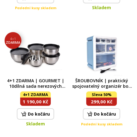
Skladem
Poslední kusy skladem
4+1
ZDARMA
4+1 ZDARMA | GOURMET |
ŠROUBOVNÍK | praktický
10dílná sada nerezových
spojovatelný organizér box
kynoucích mís s víky
se 7 zásuvkami
4+1 ZDARMA
Sleva 50%
1 190,00 Kč
299,00 Kč
Do kočáru
Do kočáru
Skladem
Poslední kusy skladem