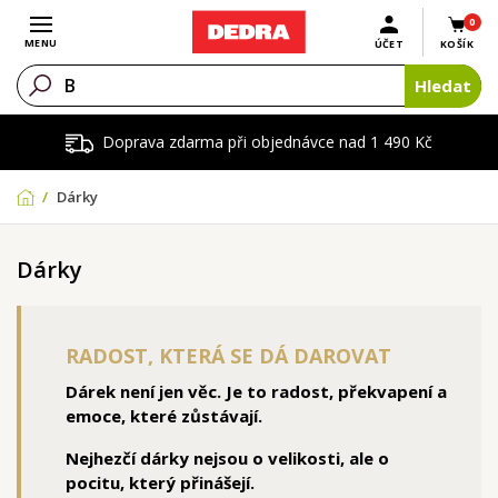
0
Otevřít menu
MENU
ÚČET
KOŠÍK
Hledat
Doprava zdarma při objednávce nad 1 490 Kč
Dárky
Dárky
RADOST, KTERÁ SE DÁ DAROVAT
Dárek není jen věc. Je to radost, překvapení a
emoce, které zůstávají.
Nejhezčí dárky nejsou o velikosti, ale o
pocitu, který přinášejí.