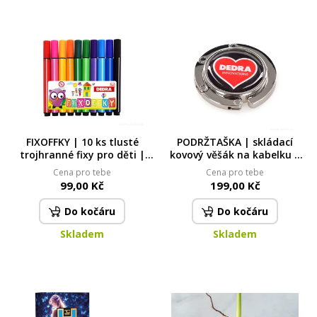
FIXOFFKY | 10 ks tlusté
PODRŽTAŠKA | skládací
trojhranné fixy pro děti |
kovový věšák na kabelku k
pohodlný úchop & syté
zavěšení na stůl
Cena pro tebe
Cena pro tebe
barvy
99,00 Kč
199,00 Kč
Do kočáru
Do kočáru
Skladem
Skladem