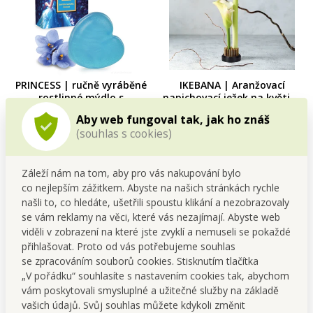
PRINCESS | ručně vyráběné
IKEBANA | Aranžovací
rostlinné mýdlo s
napichovací ježek na květiny
kokosovým olejem &
| Ø 3,5 cm | 120 g
Cena pro tebe
Cena pro tebe
Aby web fungoval tak, jak ho znáš
glycerinem | 85 g
129,00 Kč
199,00 Kč
(souhlas s cookies)
Do kočáru
Do kočáru
Záleží nám na tom, aby pro vás nakupování bylo
Skladem
Skladem
co nejlepším zážitkem. Abyste na našich stránkách rychle
našli to, co hledáte, ušetřili spoustu klikání a nezobrazovaly
se vám reklamy na věci, které vás nezajímají. Abyste web
viděli v zobrazení na které jste zvyklí a nemuseli se pokaždé
přihlašovat. Proto od vás potřebujeme souhlas
se zpracováním souborů cookies. Stisknutím tlačítka
„V pořádku“ souhlasíte s nastavením cookies tak, abychom
vám poskytovali smysluplné a užitečné služby na základě
vašich údajů. Svůj souhlas můžete kdykoli změnit