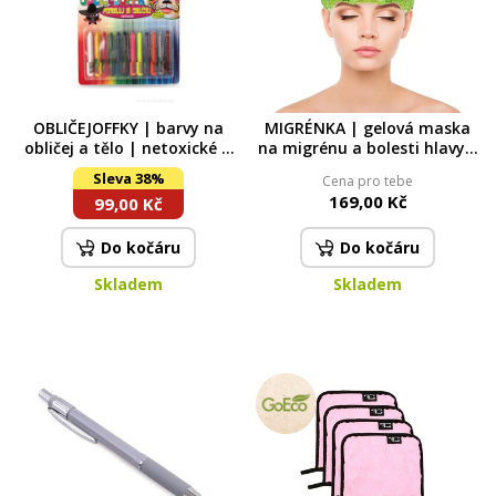
OBLIČEJOFFKY | barvy na
MIGRÉNKA | gelová maska
obličej a tělo | netoxické &
na migrénu a bolesti hlavy |
vodou omyvatelné | 12 ks
teplý i studený obklad | XXL
Sleva 38%
Cena pro tebe
28 × 8 cm
169,00 Kč
99,00 Kč
Do kočáru
Do kočáru
Skladem
Skladem