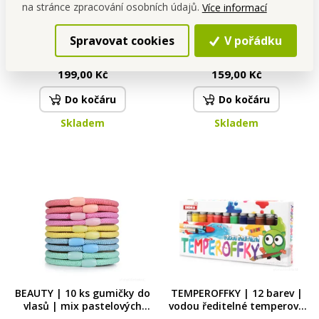
na stránce zpracování osobních údajů.
Více informací
RATAN | samozavlažovací
NAMASTÉ | exkluzivní šetrný
Spravovat cookies
V pořádku
květináč závěsný | imitace
sprchový gel s glycerinem &
ratanu | bílý | Ø 22 cm
Aloe vera | 320 ml |
Cena pro tebe
Cena pro tebe
LEGENDS
199,00 Kč
159,00 Kč
Do kočáru
Do kočáru
Skladem
Skladem
BEAUTY | 10 ks gumičky do
TEMPEROFFKY | 12 barev |
vlasů | mix pastelových
vodou ředitelné temperové
barev
barvy | 12 × 12 ml