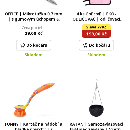
OFFICE | Mikrotužka 0,7 mm
4 ks GoEco® | EKO-
| s gumovým úchopem &
ODLIČOVAČ | odličovací
kovovým klipem šedá
žínka z jemného
Sleva 77 Kč
Cena pro tebe
mikrovlákna | na odstranění
29,00 Kč
199,00 Kč
make-upu | 20 × 20 cm
Do kočáru
Do kočáru
Skladem
Skladem
FUNNY | Kartáč na nádobí a
RATAN | Samozavlažovací
hladké povrchy | s
květináč závěsný | Včetně