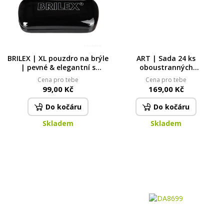
BRILEX | XL pouzdro na brýle
ART | Sada 24 ks
| pevné & elegantní s
oboustranných
polstrováním
alkoholových fixů v textilním
Cena pro tebe
Cena pro tebe
pouzdře | tenký & široký
99,00 Kč
169,00 Kč
hrot | pro ilustrace, manga
& design
Do kočáru
Do kočáru
Skladem
Skladem