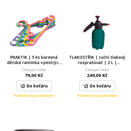
PRAKTIK | 5 ks barevná
TLAKOSTŘIK | ruční tlakový
dětská ramínka v pestrých
rozprašovač | 2 L |
barvách
postřikovač s nastavitelnou
Cena pro tebe
Cena pro tebe
tryskou
79,00 Kč
249,00 Kč
Do kočáru
Do kočáru
Poslední kusy skladem
Poslední kusy skladem