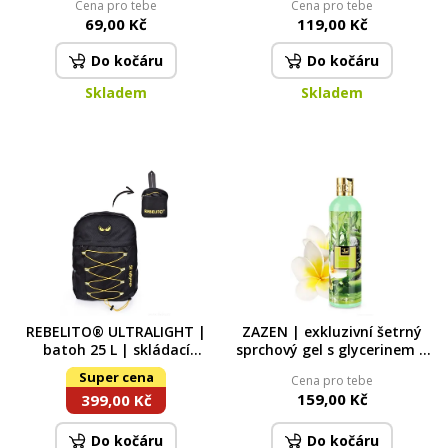
Cena pro tebe
Cena pro tebe
69,00 Kč
119,00 Kč
Do kočáru
Do kočáru
Skladem
Skladem
REBELITO® ULTRALIGHT |
ZAZEN | exkluzivní šetrný
batoh 25 L | skládací
sprchový gel s glycerinem &
cestovní | pouze 220 g
Aloe vera | 320 ml |
Super cena
Cena pro tebe
LEGENDS
159,00 Kč
399,00 Kč
Do kočáru
Do kočáru