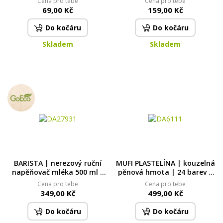
Cena pro tebe
Cena pro tebe
| 320 ml | LEGENDS
69,00 Kč
159,00 Kč
Do kočáru
Do kočáru
Skladem
Skladem
BARISTA | nerezový ruční
MUFI PLASTELÍNA | kouzelná
napěňovač mléka 500 ml |
pěnová hmota | 24 barev |
šlehač na studené i teplé
na vzduchu trvale ztuhne
Cena pro tebe
Cena pro tebe
mléko
349,00 Kč
499,00 Kč
Do kočáru
Do kočáru