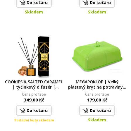
Do kočáru
Do kočáru
Skladem
Skladem
COOKIES & SALTED CARAMEL
MEGAPOKLOP | Velký
| tyčinkový difuzér |
plastový kryt na potraviny s
PARFUMIA® | 100 ml
držadlem | ochrana proti
Cena pro tebe
Cena pro tebe
hmyzu
349,00 Kč
179,00 Kč
Do kočáru
Do kočáru
Skladem
Poslední kusy skladem