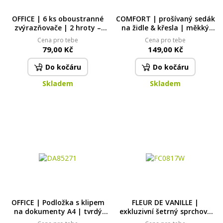
OFFICE | 6 ks oboustranné
COMFORT | prošívaný sedák
zvýrazňovače | 2 hroty –
na židle & křesla | měkký
plochý & kulatý | pro psaní i
sedák s vázáním | hnědý |
Cena pro tebe
Cena pro tebe
zvýrazňování
35 × 35 cm
79,00 Kč
149,00 Kč
Do kočáru
Do kočáru
Skladem
Skladem
OFFICE | Podložka s klipem
FLEUR DE VANILLE |
na dokumenty A4 | tvrdý
exkluzivní šetrný sprchový
plast | zelená
gel s glycerinem & Aloe vera