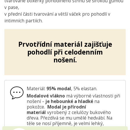
tvarované
boxerky pohodlného střihu se širokou gumou
v pase,
v přední části
tvarování a větší váček pro pohodlí v
intimních partiích.
Prvotřídní materiál zajišťuje
pohodlí při celodenním
nošení.
Materiál:
95% modal
, 5% elastan.
Modalové vlákno
má výborné vlastnosti při
nošení –
je hebounké a hladké
na
pokožce.
Modal je přírodní
materiál
vyrobený z celulózy bukového
dřeva. Přezdívá se mu umělé hedvábí. Na
těle se nosí příjemně, je velmi lehký,
vzdušný, navíc skvěle odvádí pot. Proto je