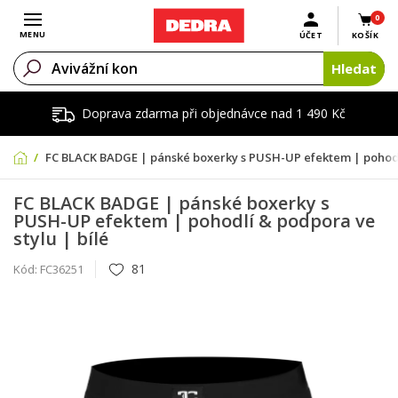
0
Otevřít menu
MENU
ÚČET
KOŠÍK
Hledat
Doprava zdarma při objednávce nad 1 490 Kč
FC BLACK BADGE | pánské boxerky s PUSH-UP efektem | pohodlí
FC BLACK BADGE | pánské boxerky s
PUSH-UP efektem | pohodlí & podpora ve
stylu | bílé
81
Kód:
FC36251