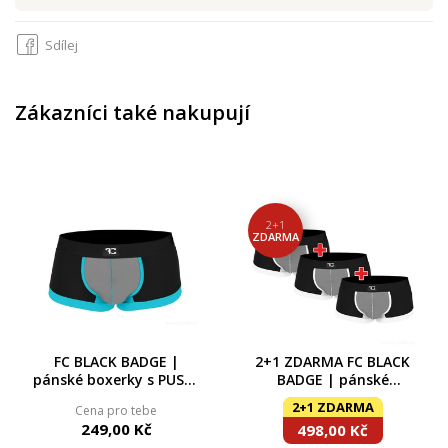
Sdílej
Zákazníci také nakupují
2+1
ZDARMA
FC BLACK BADGE |
2+1 ZDARMA FC BLACK
pánské boxerky s PUSH-
BADGE | pánské
UP efektem | pohodlí &
boxerky s PUSH-UP
2+1 ZDARMA
Cena pro tebe
podpora ve stylu
efektem | pohodlí &
249,00 Kč
498,00 Kč
podpora ve stylu