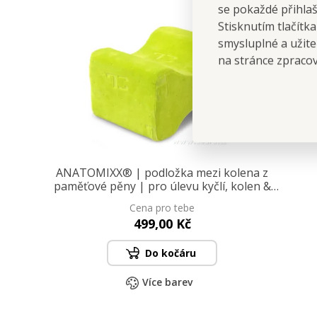
se pokaždé přihla
Stisknutím tlačítk
smysluplné a užite
na stránce zpraco
ANATOMIXX® | podložka mezi kolena z
paměťové pěny | pro úlevu kyčlí, kolen &
kotníků
Cena pro tebe
499,00 Kč
Do kočáru
Více barev