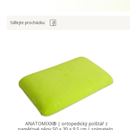
Sdílejte procházku:
ANATOMIXX® | ortopedický polštář z
paměťové pěny 50 × 30 × 9,5 cm | snímatelný