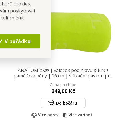
uborů cookies.
 vám poskytovali
koli změnit
V pořádku
ANATOMIXX® | váleček pod hlavu & krk z
paměťové pěny | 26 cm | s fixační páskou pro
uchycení
Cena pro tebe
349,00 Kč
Do kočáru
Více barev
Více variant