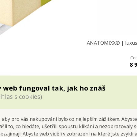
ANATOMIXX® | luxusní
Cen
8 
 web fungoval tak, jak ho znáš
hlas s cookies)
 aby pro vás nakupování bylo co nejlepším zážitkem. Abyste
ašli to, co hledáte, ušetřili spoustu klikání a nezobrazovaly
nezajímají. Abyste web viděli v zobrazení na které jste zvyklí