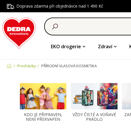
Doprava zdarma při objednávce nad 1 490 Kč
EKO drogerie
Zdraví
Procházky
PŘÍRODNÍ VLASOVÁ KOSMETIKA
KDO JE PŘIPRAVEN,
VŽDY ČISTÉ A VOŇAVÉ
ZA
NENÍ PŘEKVAPEN
PRÁDLO