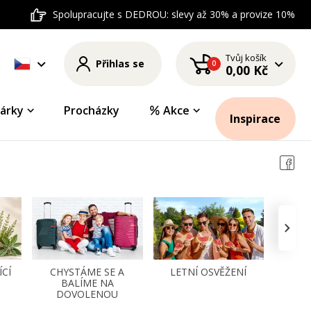
Spolupracujte s DEDROU: slevy až 30% a provize 10%
Tvůj košík
Přihlas se
0
0,00 Kč
árky
Procházky
Akce
Inspirace
›
ÍCÍ
CHYSTÁME SE A
LETNÍ OSVĚŽENÍ
ŘADA
BALÍME NA
DOVOLENOU