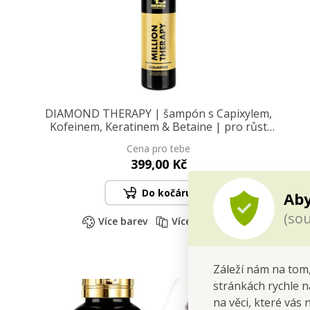
DIAMOND THERAPY | šampón s Capixylem,
Kofeinem, Keratinem & Betaine | pro růst
vlasů 320 ml
Cena pro tebe
399,00 Kč
Do kočáru
Aby
(sou
Více barev
Více variant
Záleží nám na tom,
stránkách rychle n
na věci, které vás 