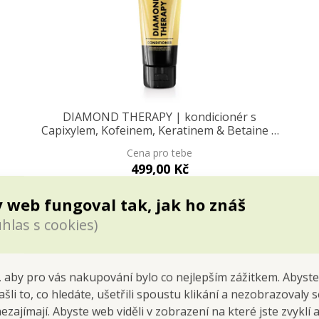
DIAMOND THERAPY | kondicionér s
Capixylem, Kofeinem, Keratinem & Betaine |
pro růst vlasů & hebké vlasy 250 ml
Cena pro tebe
499,00 Kč
Do kočáru
 web fungoval tak, jak ho znáš
hlas s cookies)
Více barev
Více variant
 aby pro vás nakupování bylo co nejlepším zážitkem. Abyste
ašli to, co hledáte, ušetřili spoustu klikání a nezobrazovaly
nezajímají. Abyste web viděli v zobrazení na které jste zvyklí