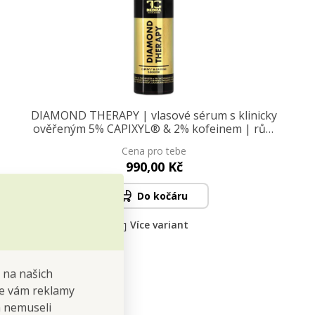
DIAMOND THERAPY | vlasové sérum s klinicky
ověřeným 5% CAPIXYL® & 2% kofeinem | růst
vlasů & méně vypadávání | 100 ml
Cena pro tebe
990,00 Kč
Do kočáru
Více variant
 na našich
 se vám reklamy
 a nemuseli