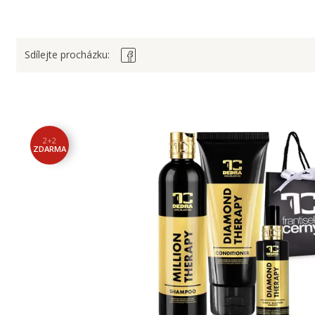
Sdílejte procházku:
2+2
ZDARMA