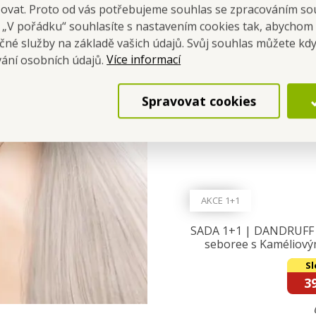
šovat. Proto od vás potřebujeme souhlas se zpracováním so
1+1
a „V pořádku“ souhlasíte s nastavením cookies tak, abychom
čné služby na základě vašich údajů. Svůj souhlas můžete kdy
Více informací
vání osobních údajů.
Spravovat cookies
AKCE 1+1
SADA 1+1 | DANDRUFF C
seboree s Kaméliovým
Sl
3