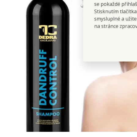
se pokaždé přihla
Stisknutím tlačítk
smysluplné a užite
na stránce zpraco