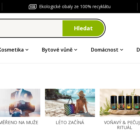
Ekologické obaly ze 100% recyklátu
Hledat
Kosmetika
Bytové vůně
Domácnost
D
MĚŘENO NA MUŽE
LÉTO ZAČÍNÁ
VOŇAVÝ & PEČUJ
RITUÁL