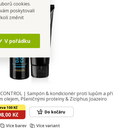
uborů cookies.
 vám poskytovali
koli změnit
V pořádku
ONTROL | šampón & kondicionér proti lupům a při
 olejem, Pšeničnými proteiny & Ziziphus Joazeiro
eva 100 Kč
Do kočáru
98,00 Kč
Více barev
Více variant