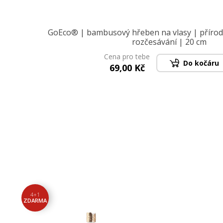
GoEco® | bambusový hřeben na vlasy | přírod
rozčesávání | 20 cm
Cena pro tebe
Do kočáru
69,00 Kč
4+1
ZDARMA