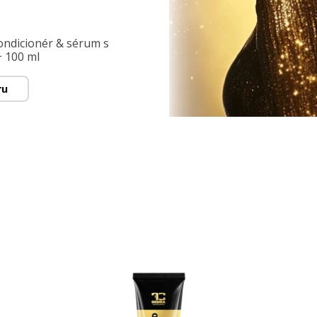
dicionér & sérum s
+ 100 ml
ru