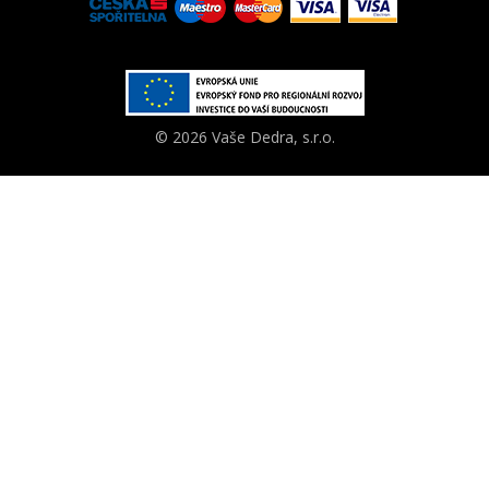
© 2026 Vaše Dedra, s.r.o.