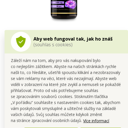
OMEGA 3 SUPREME 1000 mg | 1 tobolka = 330 mg EPA &
220 mg DHA + vitamin E | srdce, mozek & zrak | 90 kapslí |
Aby web fungoval tak, jak ho znáš
122 g
(souhlas s cookies)
Cena pro tebe
499,00 Kč
Do kočáru
Záleží nám na tom, aby pro vás nakupování bylo
co nejlepším zážitkem. Abyste na našich stránkách rychle
našli to, co hledáte, ušetřili spoustu klikání a nezobrazovaly
se vám reklamy na věci, které vás nezajímají. Abyste web
viděli v zobrazení na které jste zvyklí a nemuseli se pokaždé
přihlašovat. Proto od vás potřebujeme souhlas
se zpracováním souborů cookies. Stisknutím tlačítka
„V pořádku“ souhlasíte s nastavením cookies tak, abychom
vám poskytovali smysluplné a užitečné služby na základě
vašich údajů. Svůj souhlas můžete kdykoli změnit
na stránce zpracování osobních údajů.
Více informací