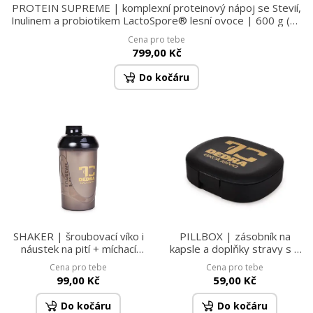
PROTEIN SUPREME | komplexní proteinový nápoj se Stevií,
Inulinem a probiotikem LactoSpore® lesní ovoce | 600 g (20
dávek)
Cena pro tebe
799,00 Kč
Do kočáru
SHAKER | šroubovací víko i
PILLBOX | zásobník na
náustek na pití + míchací
kapsle a doplňky stravy s 5
sítko | PROTEIN SUPREME
přihrádkami
Cena pro tebe
Cena pro tebe
600 ml
99,00 Kč
59,00 Kč
Do kočáru
Do kočáru