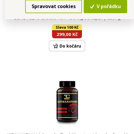
Spravovat cookies
V pořádku
CORDYCEPS extrakt 10:1 490 mg 90 kapslí | 53,1 g
Sleva 100 Kč
299,00 Kč
Do kočáru