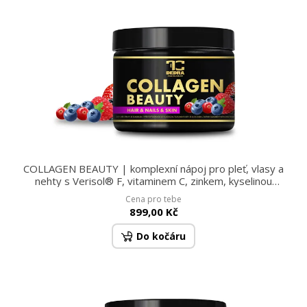
COLLAGEN BEAUTY | komplexní nápoj pro pleť, vlasy a
nehty s Verisol® F, vitaminem C, zinkem, kyselinou
hyaluronovou a kyselinou listovou lesní ovoce | 200 g (30
Cena pro tebe
dávek)
899,00 Kč
Do kočáru