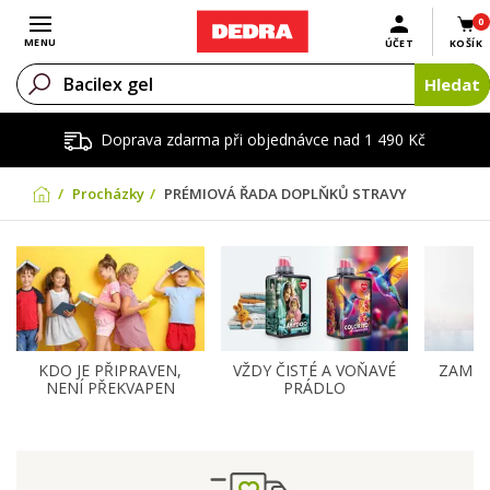
0
Otevřít menu
MENU
ÚČET
KOŠÍK
Hledat
Doprava zdarma při objednávce nad 1 490 Kč
Procházky
PRÉMIOVÁ ŘADA DOPLŇKŮ STRAVY
KDO JE PŘIPRAVEN,
VŽDY ČISTÉ A VOŇAVÉ
ZAMĚŘ
NENÍ PŘEKVAPEN
PRÁDLO