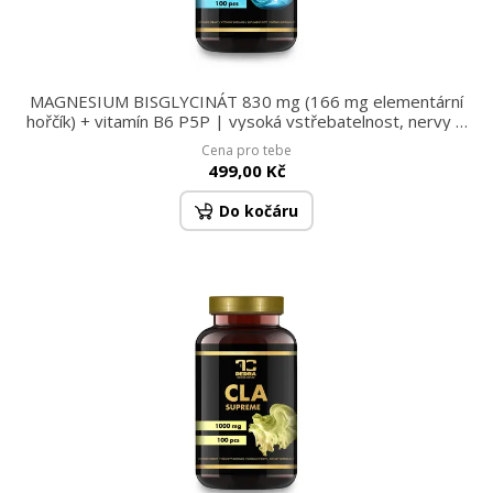
MAGNESIUM BISGLYCINÁT 830 mg (166 mg elementární
hořčík) + vitamín B6 P5P | vysoká vstřebatelnost, nervy &
energie | 100 kapslí 94,5 g
Cena pro tebe
499,00 Kč
Do kočáru