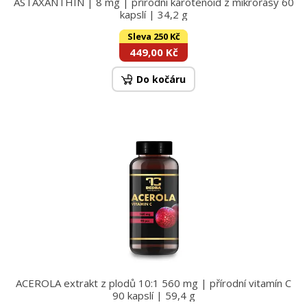
ASTAXANTHIN | 8 mg | přírodní karotenoid z mikrořasy 60
kapslí | 34,2 g
Sleva 250 Kč
449,00 Kč
Do kočáru
ACEROLA extrakt z plodů 10:1 560 mg | přírodní vitamín C
90 kapslí | 59,4 g