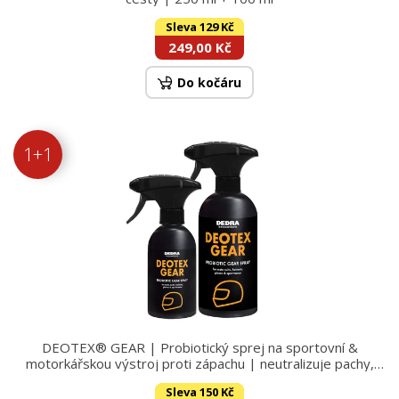
Sleva 129 Kč
249,00 Kč
Do kočáru
1+1
DEOTEX® GEAR | Probiotický sprej na sportovní &
motorkářskou výstroj proti zápachu | neutralizuje pachy,
chrání & osvěžuje | 500 ml + 250 ml
Sleva 150 Kč