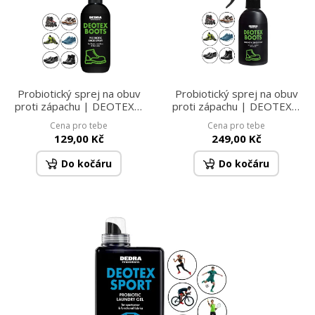
Probiotický sprej na obuv
Probiotický sprej na obuv
proti zápachu | DEOTEX®
proti zápachu | DEOTEX®
BOOTS | neutralizuje
BOOTS | neutralizuje
Cena pro tebe
Cena pro tebe
pachy, chrání & osvěžuje |
pachy, chrání & osvěžuje |
129,00 Kč
249,00 Kč
100 ml
250 ml
Do kočáru
Do kočáru