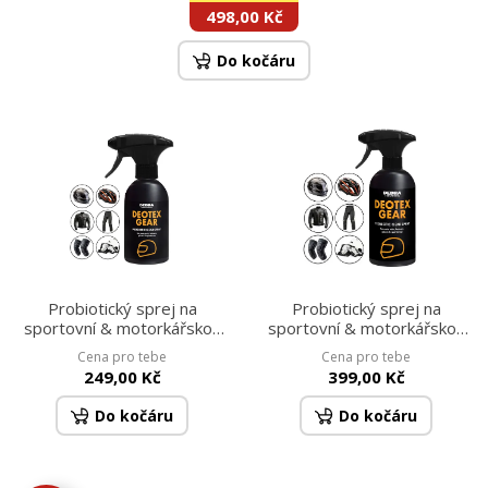
498,00 Kč
Do kočáru
Probiotický sprej na
Probiotický sprej na
sportovní & motorkářskou
sportovní & motorkářskou
výstroj proti zápachu |
výstroj proti zápachu |
Cena pro tebe
Cena pro tebe
DEOTEX® GEAR |
DEOTEX® GEAR |
249,00 Kč
399,00 Kč
neutralizuje pachy, chrání &
neutralizuje pachy, chrání &
osvěžuje | 250 ml
osvěžuje | 500 ml
Do kočáru
Do kočáru