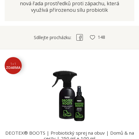
nová řada prostředků proti zápachu, která
využívá přirozenou sílu probiotik
148
Sdílejte procházku:
1+1
ZDARMA
DEOTEX® BOOTS | Probiotický sprej na obuv | Domů & na
cesty | 250 ml + 100 ml