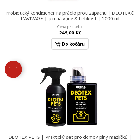
Probiotický kondicionér na prádlo proti zápachu | DEOTEX®
L’AVIVAGE | jemná vůně & hebkost | 1000 ml
Cena pro tebe
249,00 Kč
Do kočáru
1+1
DEOTEX PETS | Praktický set pro domov plný mazlíčků |