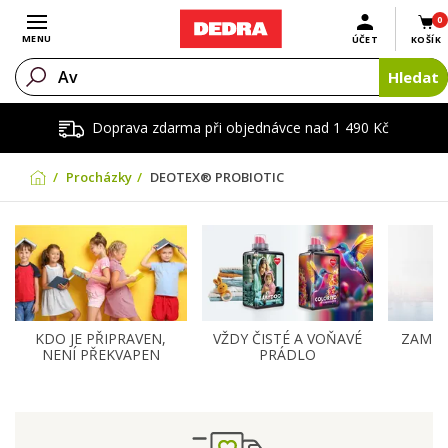
0
Otevřít menu
MENU
ÚČET
KOŠÍK
Hledat
Doprava zdarma při objednávce nad 1 490 Kč
Procházky
DEOTEX® PROBIOTIC
KDO JE PŘIPRAVEN,
VŽDY ČISTÉ A VOŇAVÉ
ZAMĚŘ
NENÍ PŘEKVAPEN
PRÁDLO