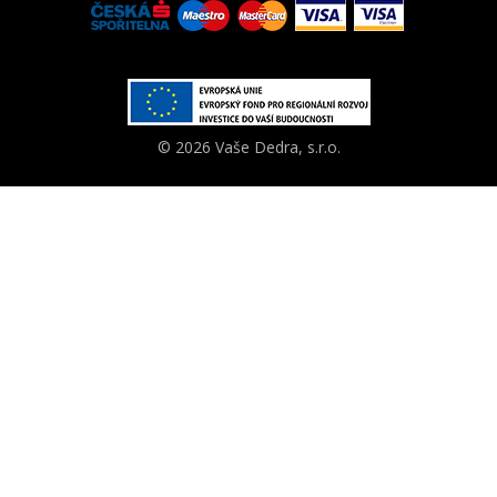
© 2026 Vaše Dedra, s.r.o.