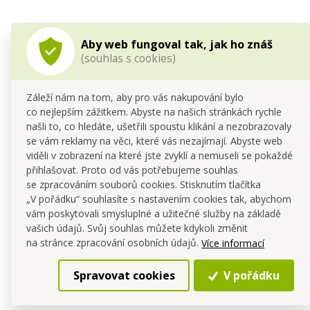
Aby web fungoval tak, jak ho znáš
(souhlas s cookies)
Záleží nám na tom, aby pro vás nakupování bylo
co nejlepším zážitkem. Abyste na našich stránkách rychle
našli to, co hledáte, ušetřili spoustu klikání a nezobrazovaly
se vám reklamy na věci, které vás nezajímají. Abyste web
viděli v zobrazení na které jste zvyklí a nemuseli se pokaždé
přihlašovat. Proto od vás potřebujeme souhlas
se zpracováním souborů cookies. Stisknutím tlačítka
„V pořádku“ souhlasíte s nastavením cookies tak, abychom
Neutralizátor kuchyňských pachů s probiotiky | Ideální na
odpadkové koše | DEOTEX® STINK SPRAY | 250 ml
vám poskytovali smysluplné a užitečné služby na základě
vašich údajů. Svůj souhlas můžete kdykoli změnit
Cena pro tebe
na stránce zpracování osobních údajů.
Více informací
249,00 Kč
Do kočáru
Spravovat cookies
V pořádku