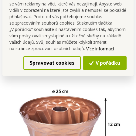
se vám reklamy na věci, které vás nezajímají. Abyste web
viděli v zobrazení na které jste zvyklí a nemuseli se pokaždé
přihlašovat. Proto od vás potřebujeme souhlas
se zpracováním souborů cookies. Stisknutím tlačítka
„V pořádku“ souhlasíte s nastavením cookies tak, abychom
Objem 3400 ml
vám poskytovali smysluplné a užitečné služby na základě
vašich údajů. Svůj souhlas můžete kdykoli změnit
na stránce zpracování osobních údajů.
Více informací
opravdu velká forma na bábovku klasického tvaru
Spravovat cookies
V pořádku