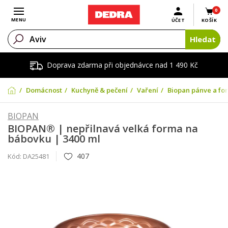
0
Otevřít menu
MENU
ÚČET
KOŠÍK
Hledat
Doprava zdarma při objednávce nad 1 490 Kč
Domácnost
Kuchyně & pečení
Vaření
Biopan pánve a fo
BIOPAN
BIOPAN® | nepřilnavá velká forma na
bábovku | 3400 ml
407
Kód:
DA25481