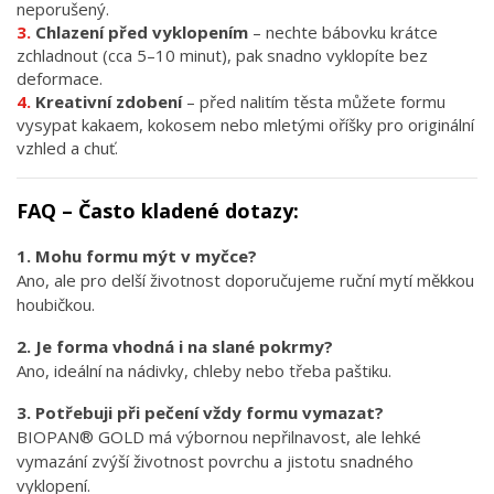
neporušený.
Chlazení před vyklopením
– nechte bábovku krátce
zchladnout (cca 5–10 minut), pak snadno vyklopíte bez
deformace.
Kreativní zdobení
– před nalitím těsta můžete formu
vysypat kakaem, kokosem nebo mletými oříšky pro originální
vzhled a chuť.
FAQ – Často kladené dotazy:
1. Mohu formu mýt v myčce?
Ano, ale pro delší životnost doporučujeme ruční mytí měkkou
houbičkou.
2. Je forma vhodná i na slané pokrmy?
Ano, ideální na nádivky, chleby nebo třeba paštiku.
3. Potřebuji při pečení vždy formu vymazat?
BIOPAN® GOLD má výbornou nepřilnavost, ale lehké
vymazání zvýší životnost povrchu a jistotu snadného
vyklopení.