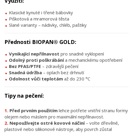
Využití:
Klasické kynuté i třené bábovky
Piškotová a mramorová těsta
Slané varianty – nádivky, chléb, paštiky
Přednosti BIOPAN® GOLD:
Vynikající nepřilnavost
pro snadné vyklopení
Odolný proti poškrábání
a mechanickému opotřebení
Bez PFAS/PTFE
– zdravější pečení
Snadná údržba
– oplach bez drhnutí
Odolnost vůči teplotám
až do 230 °C
Tipy na pečení:
Před prvním použitím
lehce potřete vnitřní stranu formy
olejem nebo máslem pro maximální nepřilnavost.
Nepoužívejte ostré kovové náčiní
– volte dřevěné,
plastové nebo silikonové nástroje, aby povrch zůstal