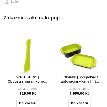
Sdílej
Zákazníci také nakupují
SPATULA 3v1 |
BIOPAN® | 2v1 pekáč s
Oboustranná silikonová
grilovacím víkem | litý
špachtle, vařečka a
hliník & keramický
Cena pro tebe
Cena pro tebe
stěrka | Kovové jádro |
povrch | 8 L + 3,3 L
129,00 Kč
1 990,00 Kč
29 cm
Do kočáru
Do kočáru