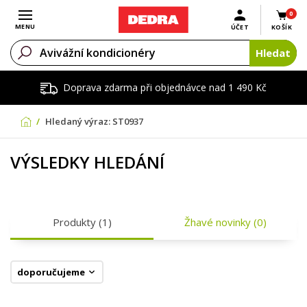
0
Otevřít menu
MENU
ÚČET
KOŠÍK
Hledat
Doprava zdarma při objednávce nad 1 490 Kč
Hledaný výraz: ST0937
VÝSLEDKY HLEDÁNÍ
Produkty
(1)
Žhavé novinky
(0)
doporučujeme