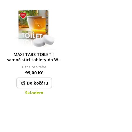
MAXI TABS TOILET |
samočisticí tablety do WC,
odtoku & odpadu | 2 ks
Cena pro tebe
99,00 Kč
Do kočáru
Skladem