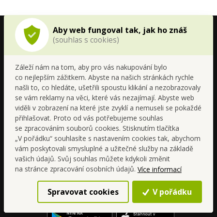
Aby web fungoval tak, jak ho znáš
(souhlas s cookies)
Záleží nám na tom, aby pro vás nakupování bylo
co nejlepším zážitkem. Abyste na našich stránkách rychle
našli to, co hledáte, ušetřili spoustu klikání a nezobrazovaly
se vám reklamy na věci, které vás nezajímají. Abyste web
viděli v zobrazení na které jste zvyklí a nemuseli se pokaždé
Spolupracuj s Dedrou
přihlašovat. Proto od vás potřebujeme souhlas
se zpracováním souborů cookies. Stisknutím tlačítka
„V pořádku“ souhlasíte s nastavením cookies tak, abychom
+420 499 599 577
vám poskytovali smysluplné a užitečné služby na základě
vašich údajů. Svůj souhlas můžete kdykoli změnit
objednavky@dedra.cz
na stránce zpracování osobních údajů.
Více informací
Sleduj nás na
Spravovat cookies
V pořádku
Stáhni si mobilní aplikaci