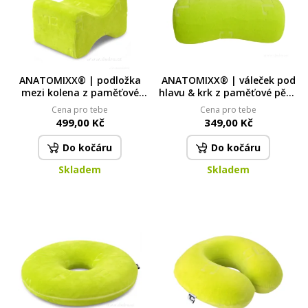
ANATOMIXX® | podložka
ANATOMIXX® | váleček pod
mezi kolena z paměťové
hlavu & krk z paměťové pěny
pěny | pro úlevu kyčlí, kolen
| 26 cm | s fixační páskou
Cena pro tebe
Cena pro tebe
& kotníků
pro uchycení
499,00 Kč
349,00 Kč
Do kočáru
Do kočáru
Skladem
Skladem