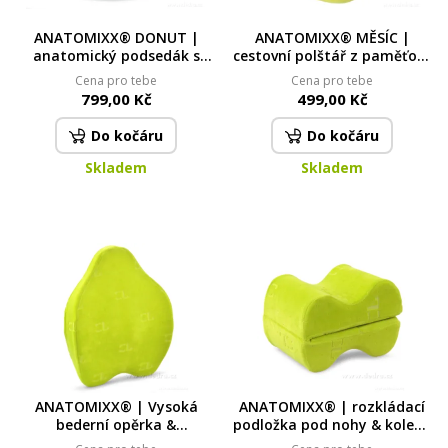
ANATOMIXX® DONUT |
ANATOMIXX® MĚSÍC |
anatomický podsedák s
cestovní polštář z paměťové
otvorem z paměťové pěny |
pěny | opora krční páteře
Cena pro tebe
Cena pro tebe
úleva při bolesti zad, kostrče
při sezení
799,00 Kč
499,00 Kč
& hemoroidech
Do kočáru
Do kočáru
Skladem
Skladem
ANATOMIXX® | Vysoká
ANATOMIXX® | rozkládací
bederní opěrka &
podložka pod nohy & kolena
ergonomický sedák 2v1 |
2v1 | z paměťové pěny |