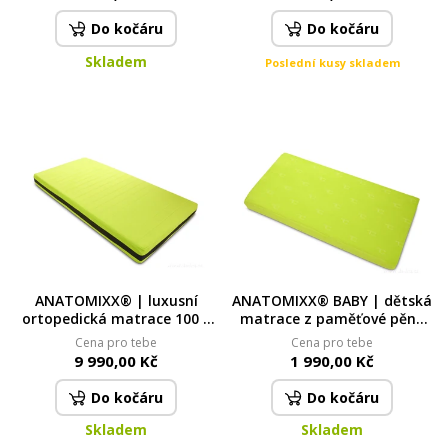
gel
gel
Do kočáru
Do kočáru
Skladem
Poslední kusy skladem
ANATOMIXX® | luxusní
ANATOMIXX® BABY | dětská
ortopedická matrace 100 ×
matrace z paměťové pěny
200 × 17 cm | 7zónová
60 × 120 × 10 cm |
Cena pro tebe
Cena pro tebe
paměťová pěna & chladicí
oboustranná & ergonomická
9 990,00 Kč
1 990,00 Kč
gel
Do kočáru
Do kočáru
Skladem
Skladem