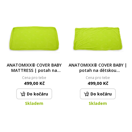
ANATOMIXX® COVER BABY
ANATOMIXX® COVER BABY |
MATTRESS | potah na
potah na dětskou
dětskou matraci 120 × 60 ×
platformu 120 × 60 × 5 cm
Cena pro tebe
Cena pro tebe
10 cm
499,00 Kč
499,00 Kč
Do kočáru
Do kočáru
Skladem
Skladem