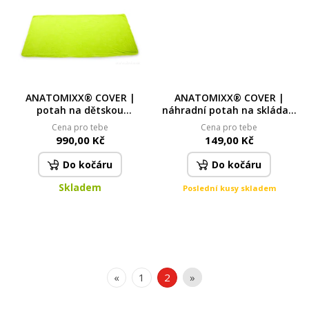
ANATOMIXX® COVER |
ANATOMIXX® COVER |
potah na dětskou
náhradní potah na skládací
platformu 120 × 60 × 5 cm
tvarovaný podsedák
Cena pro tebe
Cena pro tebe
990,00 Kč
149,00 Kč
Do kočáru
Do kočáru
Skladem
Poslední kusy skladem
«
1
2
»