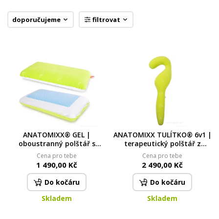
opěrka & ergonomický sedák 2v1 |
paměťová pěna
4
doporučujeme
filtrovat
Skladem
799,00 Kč
ANATOMIXX® ACTIVE | anatomicky
tvarovaný podsedák z paměťové pěny
| úleva při dlouhém sezení
5
Skladem
699,00 Kč
ANATOMIXX® GEL |
ANATOMIXX TULÍTKO® 6v1 |
oboustranný polštář s
terapeutický polštář z
chladivou gelovou vrstvou |
paměťové pěny | relaxační &
Cena pro tebe
Cena pro tebe
pro komfortní spánek
polohovací pomůcka
1 490,00 Kč
2 490,00 Kč
Do kočáru
Do kočáru
Skladem
Skladem