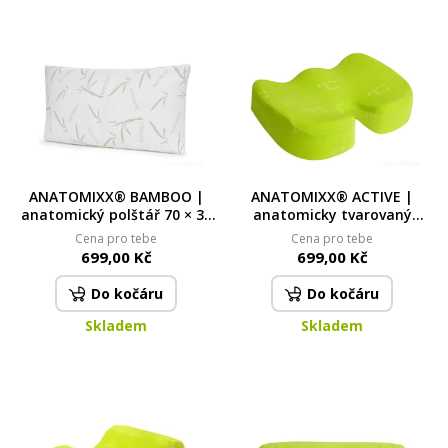
ANATOMIXX® BAMBOO |
ANATOMIXX® ACTIVE |
anatomický polštář 70 × 38
anatomicky tvarovaný
× 13 cm | drcená paměťová
podsedák z paměťové pěny
Cena pro tebe
Cena pro tebe
pěna & potah s
| úleva při dlouhém sezení
699,00 Kč
699,00 Kč
bambusovým vláknem
Do kočáru
Do kočáru
Skladem
Skladem