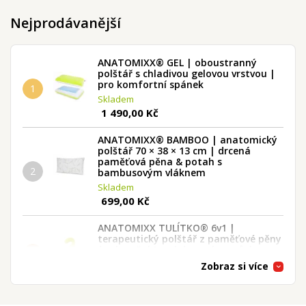
Nejprodávanější
ANATOMIXX® GEL | oboustranný
polštář s chladivou gelovou vrstvou |
pro komfortní spánek
1
Skladem
1 490,00 Kč
ANATOMIXX® BAMBOO | anatomický
polštář 70 × 38 × 13 cm | drcená
paměťová pěna & potah s
2
bambusovým vláknem
Skladem
699,00 Kč
ANATOMIXX TULÍTKO® 6v1 |
terapeutický polštář z paměťové pěny
| relaxační & polohovací pomůcka
3
Skladem
Zobraz si více
2 490,00 Kč
ANATOMIXX® | Vysoká bederní