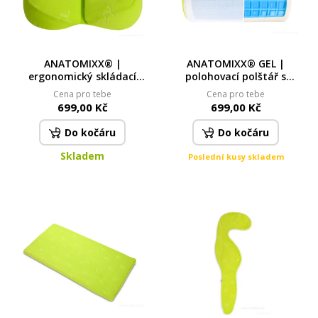
ANATOMIXX® |
ANATOMIXX® GEL |
ergonomický skládací
polohovací polštář s
podsedák na kyčle z
chladivou gelovou zónou |
Cena pro tebe
Cena pro tebe
paměťové pěny | tvarovaný
pro úlevu zad & nohou
699,00 Kč
699,00 Kč
pro zdravé sezení
Do kočáru
Do kočáru
Skladem
Poslední kusy skladem