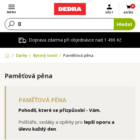
0
Otevřít menu
MENU
ÚČET
KOŠÍK
Hledat
Doprava zdarma při objednávce nad 1 490 Kč
Dárky
Bytový textil
Paměťová pěna
Paměťová pěna
PAMĚŤOVÁ PĚNA
Pohodlí, které se přizpůsobí - Vám.
Polštáře, sedáky a opěrky pro
lepší oporu a
úlevu každý den
.