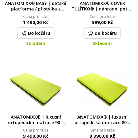
ANATOMIXX® BABY | dětská
ANATOMIXX® COVER
platforma / přistýlka z
TULÍTKO® | náhradní potah
paměťové pěny 60 × 120 × 5
pro terapeutický polštář
Cena pro tebe
Cena pro tebe
cm | pro pohodlný spánek
1 490,00 Kč
599,00 Kč
Do kočáru
Do kočáru
Skladem
Skladem
ANATOMIXX® | luxusní
ANATOMIXX® | luxusní
ortopedická matrace 90 ×
ortopedická matrace 80 ×
200 × 17 cm | 7zónová
200 × 17 cm | 7zónová
Cena pro tebe
Cena pro tebe
paměťová pěna & chladicí
paměťová pěna & chladicí
9 490,00 Kč
8 990,00 Kč