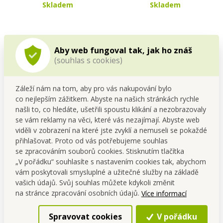
Skladem
Skladem
Aby web fungoval tak, jak ho znáš
(souhlas s cookies)
Záleží nám na tom, aby pro vás nakupování bylo
co nejlepším zážitkem. Abyste na našich stránkách rychle
našli to, co hledáte, ušetřili spoustu klikání a nezobrazovaly
se vám reklamy na věci, které vás nezajímají. Abyste web
ANATOMIXX® | 5 cm
ANATOMIXX® MOTÝLEK |
viděli v zobrazení na které jste zvyklí a nemuseli se pokaždé
paměťová pěnová
opěrný polštářek na krk z
přihlašovat. Proto od vás potřebujeme souhlas
platforma na matraci 90 ×
paměťové pěny | úleva pro
Cena pro tebe
Cena pro tebe
200 cm | opora páteře &
krční páteř
se zpracováním souborů cookies. Stisknutím tlačítka
2 990,00 Kč
499,00 Kč
komfortní spánek
„V pořádku“ souhlasíte s nastavením cookies tak, abychom
vám poskytovali smysluplné a užitečné služby na základě
Do kočáru
Do kočáru
vašich údajů. Svůj souhlas můžete kdykoli změnit
Skladem
Skladem
na stránce zpracování osobních údajů.
Více informací
Spravovat cookies
V pořádku