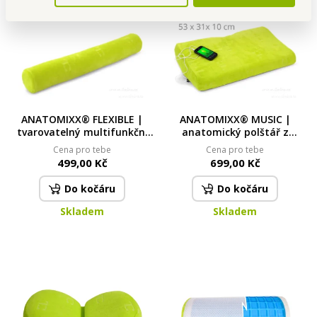
ANATOMIXX® FLEXIBLE |
ANATOMIXX® MUSIC |
tvarovatelný multifunkční
anatomický polštář z
polštář z paměťové pěny 63
paměťové pěny s
Cena pro tebe
Cena pro tebe
× 10 cm | opora pro krk,
reproduktorem | 53 × 31 ×
499,00 Kč
699,00 Kč
záda & klouby
10 cm | připojení na mobil &
tablet
Do kočáru
Do kočáru
Skladem
Skladem