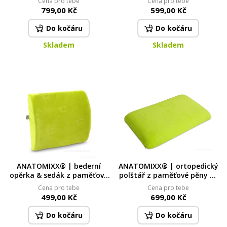
Cena pro tebe
Cena pro tebe
paměťová pěna
úleva pro klouby a pánev
799,00 Kč
599,00 Kč
Do kočáru
Do kočáru
Skladem
Skladem
ANATOMIXX® | bederní
ANATOMIXX® | ortopedický
opěrka & sedák z paměťové
polštář z paměťové pěny 50
pěny 37 × 12 × 33 cm | s
× 30 × 9,5 cm | snímatelný
Cena pro tebe
Cena pro tebe
uchycením na opěradlo
potah na zip
499,00 Kč
699,00 Kč
Do kočáru
Do kočáru