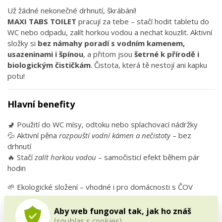
Už žádné nekonečné drhnutí, škrábání!
MAXI TABS TOILET
pracují za tebe – stačí hodit tabletu do
WC nebo odpadu, zalít horkou vodou a nechat kouzlit. Aktivní
složky si
bez námahy poradí s vodním kamenem,
usazeninami i špínou
, a přitom jsou
šetrné k přírodě i
biologickým čističkám
. Čistota, která tě nestojí ani kapku
potu!
Hlavní benefity
🚽 Použití do WC mísy, odtoku nebo splachovací nádržky
💦 Aktivní pěna
rozpouští vodní kámen a nečistoty
– bez
drhnutí
🔥 Stačí
zalít horkou vodou
– samočisticí efekt během pár
hodin
🌱 Ekologické složení – vhodné i pro domácnosti s ČOV
⏳ Pravidelné použití = dlouhodobá svěžest a čistota
Aby web fungoval tak, jak ho znáš
(souhlas s cookies)