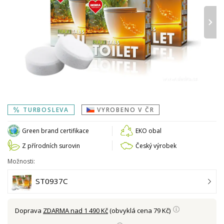
›
TURBOSLEVA
VYROBENO V ČR
Green brand certifikace
EKO obal
Z přírodních surovin
Český výrobek
Možnosti:
ST0937C
Doprava
ZDARMA nad 1 490 Kč
(obvyklá cena 79 Kč)