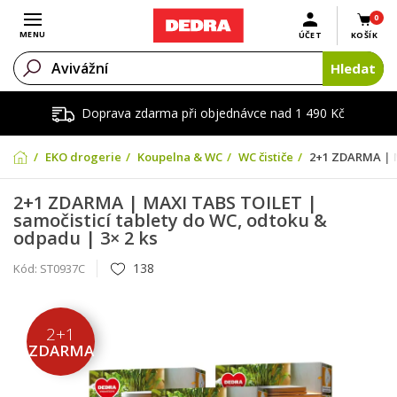
0
Otevřít menu
MENU
ÚČET
KOŠÍK
Hledat
Doprava zdarma při objednávce nad 1 490 Kč
EKO drogerie
Koupelna & WC
WC čističe
2+1 ZDARMA | M
2+1 ZDARMA | MAXI TABS TOILET |
samočisticí tablety do WC, odtoku &
odpadu | 3× 2 ks
138
Kód:
ST0937C
2+1
ZDARMA