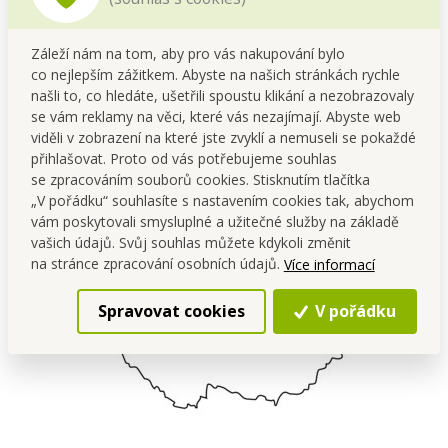
Instrukce použití
Záleží nám na tom, aby pro vás nakupování bylo
Nalej do toalety
plnou konvici horké vody
(zvýší účinek).
co nejlepším zážitkem. Abyste na našich stránkách rychle
Vhoď tabletu – nech působit
nejlépe přes noc
.
našli to, co hledáte, ušetřili spoustu klikání a nezobrazovaly
Případně ponoř i WC štětku – vyčistí se spolu s mísou.
se vám reklamy na věci, které vás nezajímají. Abyste web
Dočisti kartáčem a spláchni.
Hotovo bez námahy! ✅
viděli v zobrazení na které jste zvyklí a nemuseli se pokaždé
přihlašovat. Proto od vás potřebujeme souhlas
se zpracováním souborů cookies. Stisknutím tlačítka
„V pořádku“ souhlasíte s nastavením cookies tak, abychom
vám poskytovali smysluplné a užitečné služby na základě
vašich údajů. Svůj souhlas můžete kdykoli změnit
na stránce zpracování osobních údajů.
Více informací
Spravovat cookies
V pořádku