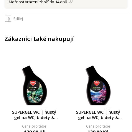
Možnost vrácení zboží do 14 dnů
Sdílej
Zákazníci také nakupují
SUPERGEL WC | hustý
SUPERGEL WC | hustý
gel na WC, bidety &
gel na WC, bidety &
pisoáry | vůně
pisoáry | vůně ALPINE
Cena pro tebe
Cena pro tebe
EUCALYPTUS |
FRESH | ECOTOILET |
139,00 Kč
139,00 Kč