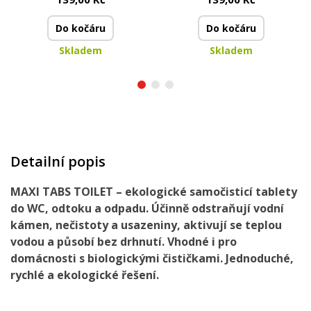
ECOTOILET | 500 ml
500 ml
Do kočáru
Do kočáru
Skladem
Skladem
Detailní popis
MAXI TABS TOILET – ekologické samočisticí tablety
do WC, odtoku a odpadu. Účinně odstraňují vodní
kámen, nečistoty a usazeniny, aktivují se teplou
vodou a působí bez drhnutí. Vhodné i pro
domácnosti s biologickými čističkami. Jednoduché,
rychlé a ekologické řešení.