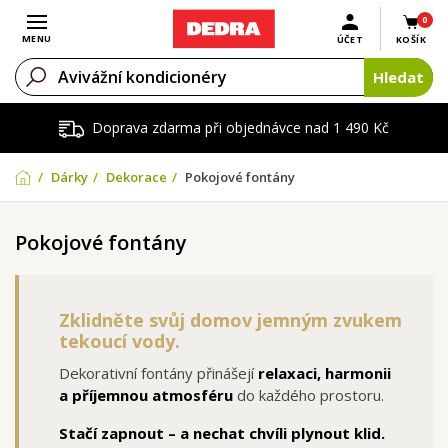
0
Otevřít menu
MENU
ÚČET
KOŠÍK
Hledat
Doprava zdarma při objednávce nad 1 490 Kč
Dárky
Dekorace
Pokojové fontány
Pokojové fontány
Zklidněte svůj domov jemným zvukem
tekoucí vody.
Dekorativní fontány přinášejí
relaxaci, harmonii
a příjemnou atmosféru
do každého prostoru.
Stačí zapnout – a nechat chvíli plynout klid.