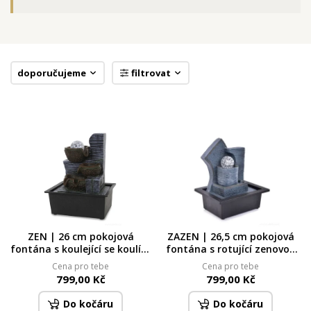
doporučujeme
filtrovat
ZEN | 26 cm pokojová
ZAZEN | 26,5 cm pokojová
fontána s koulející se koulí &
fontána s rotující zenovou
LED osvětlením | kaskádový
koulí & LED osvětlením |
Cena pro tebe
Cena pro tebe
design
kaskádový design s LED
799,00 Kč
799,00 Kč
osvětlením
Do kočáru
Do kočáru