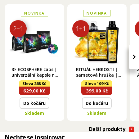
NOVINKA
NOVINKA
2+1
1+1
›
3× ECOSPHERE caps |
RITUÁL HEBKOSTI |
2
univerzální kapsle na
sametová hruška |
praní | koncentrované
pro hebké a
Sleva 268 Kč
Sleva 109 Kč
| 90 praní
provoněné prádlo |
629,00 Kč
399,00 Kč
gel parfumé & aviváž
| 1050 ml + 750 ml
Do kočáru
Do kočáru
Skladem
Skladem
Další produkty
Nechte se inspirovat