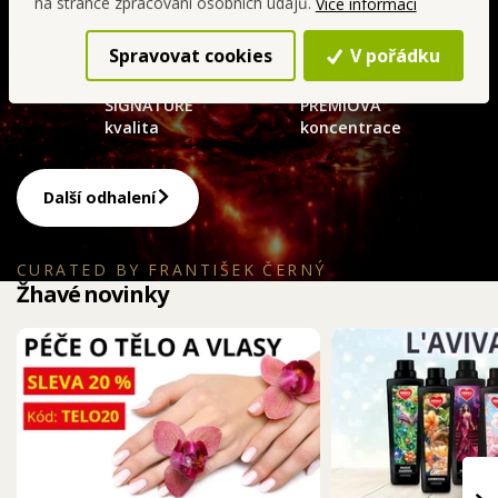
na stránce zpracování osobních údajů.
charakter. Společně s jahodou, mandarinkou a višní
Více informací
vytváří zářivý úvod plný rudého ovoce, který působí
Spravovat cookies
V pořádku
intenzivně, svůdně a přitom elegantně.
SIGNATURE
PRÉMIOVÁ
kvalita
koncentrace
Další odhalení
CURATED BY FRANTIŠEK ČERNÝ
Žhavé novinky