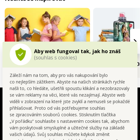
›
Aby web fungoval tak, jak ho znáš
(souhlas s cookies)
KDO JE PŘIPRAVEN, NENÍ
VŽDY ČISTÉ A V
PŘEKVAPEN
Záleží nám na tom, aby pro vás nakupování bylo
co nejlepším zážitkem. Abyste na našich stránkách rychle
Další procházky
našli to, co hledáte, ušetřili spoustu klikání a nezobrazovaly
SIGNATURE | nejvyšší úroveň
se vám reklamy na věci, které vás nezajímají. Abyste web
parfemace
viděli v zobrazení na které jste zvyklí a nemuseli se pokaždé
přihlašovat. Proto od vás potřebujeme souhlas
BERRIES ABSOLUTE
se zpracováním souborů cookies. Stisknutím tlačítka
„V pořádku“ souhlasíte s nastavením cookies tak, abychom
Malina stojí v samotném srdci této temně ovocné
vám poskytovali smysluplné a užitečné služby na základě
kompozice a udává jí sladký, šťavnatý a smyslný
vašich údajů. Svůj souhlas můžete kdykoli změnit