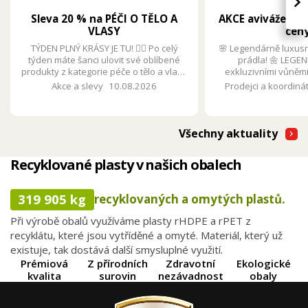
›
Sleva 20 % na PÉČI O TĚLO A
AKCE aviváže LEG
VLASY
ceny
TÝDEN PLNÝ KRÁSY JE TU! 💇‍♂️ Po celý
🌸 Legendárně luxusn
týden máte šanci ulovit své oblíbené
prádla! 🌼 LEGEN
produkty z kategorie péče o tělo a vlasy
exkluzivními vůněm
se SLEVOU 20 % po zadání slevového
praní v zážitek. Teď v 
Akce a slevy
10.08.2026
Prodejci a koordinát
kódu.
4,29 € se slevou 3
Všechny aktuality
Recyklované plasty v našich obalech
319 905 kg
recyklovaných a omytých plastů.
Při výrobě obalů využíváme plasty rHDPE a rPET z
recyklátu, které jsou vytříděné a omyté. Materiál, který už
existuje, tak dostává další smysluplné využití.
Prémiová
Z přírodních
Zdravotní
Ekologické
kvalita
surovin
nezávadnost
obaly