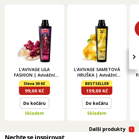
›
L'AVIVAGE LILA
L’AVIVAGE SAMETOVÁ
FASHION | Avivážní
HRUŠKA | Avivážní
P
kondicionér | 750 ml
kondicionér | 750 ml
Sleva 30 Kč
BESTSELLER
F
99,00 Kč
159,00 Kč
Do kočáru
Do kočáru
Skladem
Skladem
Další produkty
Nechte se inspirovat