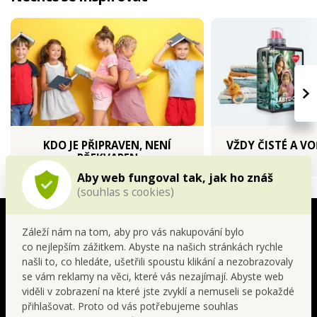
›
KDO JE PŘIPRAVEN, NENÍ
VŽDY ČISTÉ A V
PŘEKVAPEN
Aby web fungoval tak, jak ho znáš
Další procházky
(souhlas s cookies)
SIGNATURE | nejvyšší úroveň
parfemace
Záleží nám na tom, aby pro vás nakupování bylo
BERRIES ABSOLUTE
co nejlepším zážitkem. Abyste na našich stránkách rychle
našli to, co hledáte, ušetřili spoustu klikání a nezobrazovaly
se vám reklamy na věci, které vás nezajímají. Abyste web
Malina stojí v samotném srdci této temně ovocné
viděli v zobrazení na které jste zvyklí a nemuseli se pokaždé
kompozice a udává jí sladký, šťavnatý a smyslný
přihlašovat. Proto od vás potřebujeme souhlas