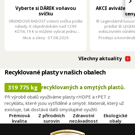
›
Vyberte si DÁREK voňavou
AKCE aviváže LEG
svíčku
ceny
VÍKENDOVÁ RADOST votivní svíčka podle
🌸 Legendárně luxusn
nálady. K objednávkám nad 1299
prádla! 🌼 LEGEN
Kč/56,19 € si můžete vybrat jednu
exkluzivními vůněm
voňavou svíčku ze tří různých
praní v zážitek. Teď v 
Akce a slevy
07.08.2026
Prodejci a koordinát
parfemací.
4,29 € se slevou 3
Všechny aktuality
Recyklované plasty v našich obalech
319 775 kg
recyklovaných a omytých plastů.
Při výrobě obalů využíváme plasty rHDPE a rPET z
recyklátu, které jsou vytříděné a omyté. Materiál, který už
existuje, tak dostává další smysluplné využití.
Prémiová
Z přírodních
Zdravotní
Ekologické
kvalita
surovin
nezávadnost
obaly