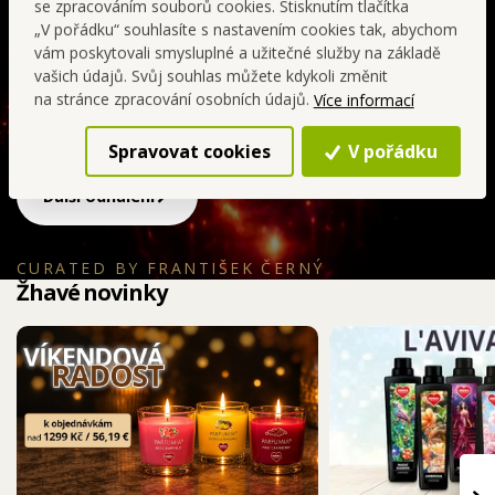
charakter. Společně s jahodou, mandarinkou a višní
se zpracováním souborů cookies. Stisknutím tlačítka
vytváří zářivý úvod plný rudého ovoce, který působí
„V pořádku“ souhlasíte s nastavením cookies tak, abychom
vám poskytovali smysluplné a užitečné služby na základě
intenzivně, svůdně a přitom elegantně.
vašich údajů. Svůj souhlas můžete kdykoli změnit
na stránce zpracování osobních údajů.
Více informací
SIGNATURE
PRÉMIOVÁ
kvalita
koncentrace
Spravovat cookies
V pořádku
Další odhalení
CURATED BY FRANTIŠEK ČERNÝ
Žhavé novinky