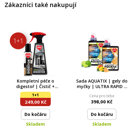
Zákazníci také nakupují
1+1
Kompletní péče o
Sada AQUATIX | gely do
digestoř | Čistič +
myčky | ULTRA RAPID +
impregnační sprej | 500
ALL INCLUSIVE | 115
1+1
Cena pro tebe
ml + 200 ml
mytí
398,00 Kč
249,00 Kč
Do kočáru
Do kočáru
Skladem
Skladem