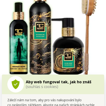
Aby web fungoval tak, jak ho znáš
Dárková sada
MIRAGE NOIR obsahuje
:
(souhlas s cookies)
1x
osvěžovač vzduchu & textilií
PARFUMIA®, MIRAGE
Záleží nám na tom, aby pro vás nakupování bylo
NOIR, 200 ml
co nejlepším zážitkem. Abyste na našich stránkách rychle
1x přírodní
šetrný sprchový gel s glycerinem a Aloe