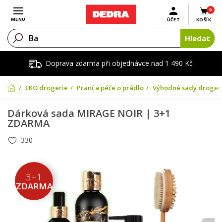
0
Otevřít menu
MENU
ÚČET
KOŠÍK
Hledat
Doprava zdarma při objednávce nad 1 490 Kč
EKO drogerie
Praní a péče o prádlo
Výhodné sady droger
Dárková sada MIRAGE NOIR | 3+1
ZDARMA
330
3+1
ZDARMA