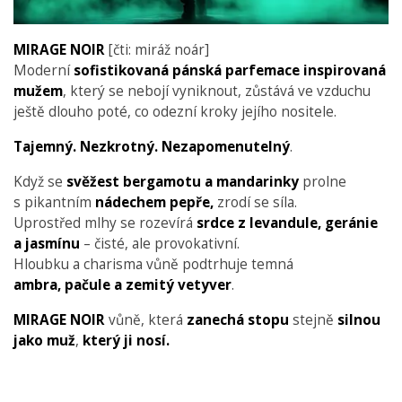
MIRAGE NOIR
[čti: miráž noár]
Moderní
sofistikovaná pánská parfemace inspirovaná
mužem
, který se nebojí vyniknout, zůstává ve vzduchu
ještě dlouho poté, co odezní kroky jejího nositele.
Tajemný. Nezkrotný. Nezapomenutelný
.
Když se
svěžest bergamotu a mandarinky
prolne
s pikantním
nádechem pepře,
zrodí se síla.
Uprostřed mlhy se rozevírá
srdce z levandule, geránie
a jasmínu
– čisté, ale provokativní.
Hloubku a charisma vůně podtrhuje temná
ambra, pačule a zemitý vetyver
.
MIRAGE NOIR
vůně, která
zanechá stopu
stejně
silnou
jako muž
,
který ji nosí.