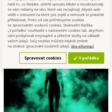
našli to, co hledáte, ušetřili spoustu klikání a nezobrazovaly
vera
, MIRAGE NOIR, 320 ml
se vám reklamy na věci, které vás nezajímají. Abyste web
1 x přírodní
šetrné zvláčňující mýdlo s glycerinem a
viděli v zobrazení na které jste zvyklí a nemuseli se pokaždé
Aloe vera
, MIRAGE NOIR, 320 ml
přihlašovat. Proto od vás potřebujeme souhlas
1x
2v1 oboustranný masážní kartáč
na mytí, přírodní
se zpracováním souborů cookies. Stisknutím tlačítka
štětinky & dřevěné hroty, 42 cm
„V pořádku“ souhlasíte s nastavením cookies tak, abychom
1x
transparentní sáček
na zabalení sady
vám poskytovali smysluplné a užitečné služby na základě
vašich údajů. Svůj souhlas můžete kdykoli změnit
na stránce zpracování osobních údajů.
Více informací
Spravovat cookies
V pořádku