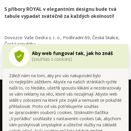
S příbory ROYAL v elegantním designu bude tvá
tabule vypadat svátečně za každých okolností!
Dovozce: Vaše Dedra s. r. o., Podhradní 69, Česká Skalice,
Česká republika
Kontakt
Aby web fungoval tak, jak ho znáš
(souhlas s cookies)
Záleží nám na tom, aby pro vás nakupování bylo
co nejlepším zážitkem. Abyste na našich stránkách rychle
našli to, co hledáte, ušetřili spoustu klikání a nezobrazovaly
se vám reklamy na věci, které vás nezajímají. Abyste web
viděli v zobrazení na které jste zvyklí a nemuseli se pokaždé
přihlašovat. Proto od vás potřebujeme souhlas
se zpracováním souborů cookies. Stisknutím tlačítka
„V pořádku“ souhlasíte s nastavením cookies tak, abychom
vám poskytovali smysluplné a užitečné služby na základě
vašich údajů. Svůj souhlas můžete kdykoli změnit