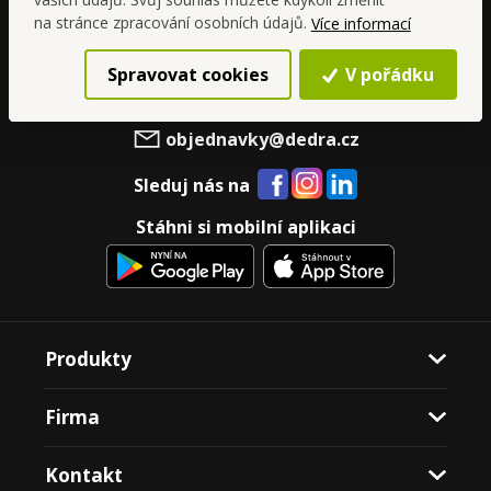
Spolupracuj s Dedrou
na stránce zpracování osobních údajů.
Více informací
Spravovat cookies
V pořádku
+420 499 599 577
objednavky@dedra.cz
Sleduj nás na
Stáhni si mobilní aplikaci
Produkty
Firma
Kontakt