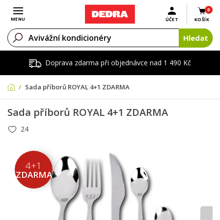
0
Otevřít menu
MENU
ÚČET
KOŠÍK
Hledat
Doprava zdarma při objednávce nad 1 490 Kč
Sada příborů ROYAL 4+1 ZDARMA
Sada příborů ROYAL 4+1 ZDARMA
24
4+1
ZDARMA