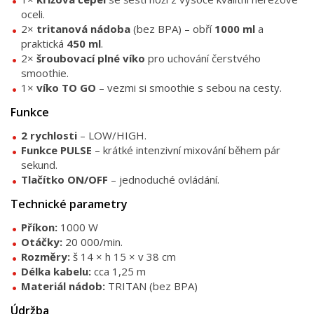
oceli.
2×
tritanová nádoba
(bez BPA) – obří
1000 ml
a
praktická
450 ml
.
2×
šroubovací plné víko
pro uchování čerstvého
smoothie.
1×
víko TO GO
– vezmi si smoothie s sebou na cesty.
Funkce
2 rychlosti
– LOW/HIGH.
Funkce PULSE
– krátké intenzivní mixování během pár
sekund.
Tlačítko ON/OFF
– jednoduché ovládání.
Technické parametry
Příkon:
1000 W
Otáčky:
20 000/min.
Rozměry:
š 14 × h 15 × v 38 cm
Délka kabelu:
cca 1,25 m
Materiál nádob:
TRITAN (bez BPA)
Údržba