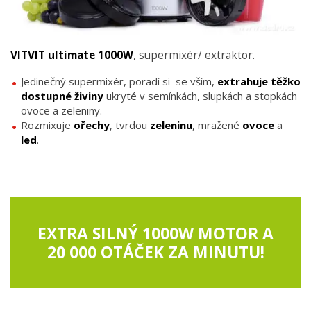
VITVIT ultimate 1000W
, supermixér/ extraktor.
Jedinečný supermixér, poradí si se vším,
extrahuje těžko
dostupné živiny
ukryté v semínkách, slupkách a stopkách
ovoce a zeleniny.
Rozmixuje
ořechy
, tvrdou
zeleninu
, mražené
ovoce
a
led
.
EXTRA SILNÝ 1000W MOTOR A
20 000 OTÁČEK ZA MINUTU!