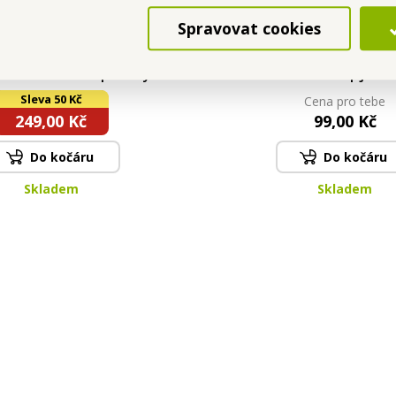
Spravovat cookies
SASANKA® | silikonové
NEDOSTUPNÁ SASAN
 se štětinkami | na mytí
Náhradní návlek | jasně
ní i chlupy na čalounění
43 cm
Sleva 50 Kč
Cena pro tebe
249,00 Kč
99,00 Kč
Do kočáru
Do kočáru
Skladem
Skladem