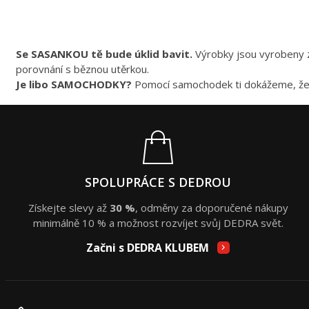
Se SASANKOU tě bude úklid bavit.
Výrobky jsou vyrobeny z 
porovnání s běznou utěrkou.
Je libo SAMOCHODKY?
Pomocí samochodek ti dokážeme, ž
SPOLUPRÁCE S DEDROU
Získejte slevy až
30 %
, odměny za doporučené nákupy
minimálně 10 % a možnost rozvíjet svůj DEDRA svět.
Začni s DEDRA KLUBEM