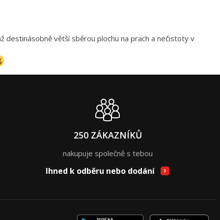
až destinásobně větší sběrou plochu na prach a nečistoty v
250 ZÁKAZNÍKŮ
nakupuje společně s tebou
Ihned k odběru nebo dodání