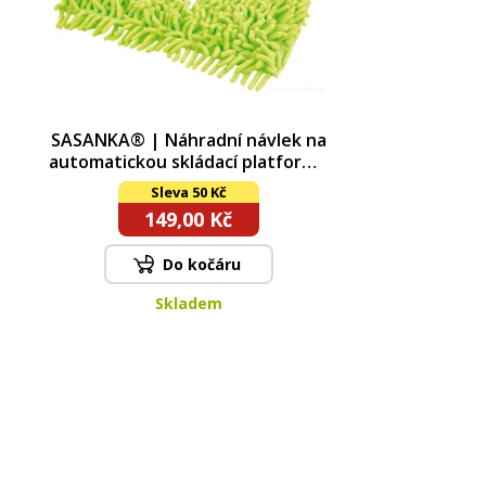
SASANKA® | Náhradní návlek na
automatickou skládací platformu
| zelený | 34 × 14 cm
Sleva 50 Kč
149,00 Kč
Do kočáru
Skladem