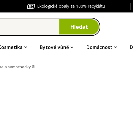
Ekologické obaly ze 100% recyklátu
Hledat
Kosmetika
Bytové vůně
Domácnost
D
a a samochodky 🎯