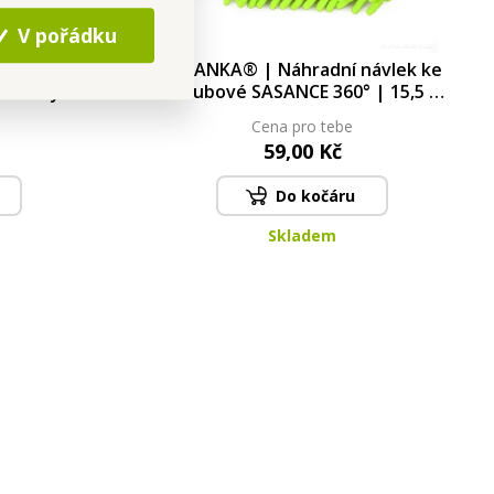
V pořádku
KA® |
SASANKA® | Náhradní návlek ke
 zelený |
Kloubové SASANCE 360° | 15,5 ×
15 cm | 100% PES
Cena pro tebe
59,00 Kč
Do kočáru
Skladem