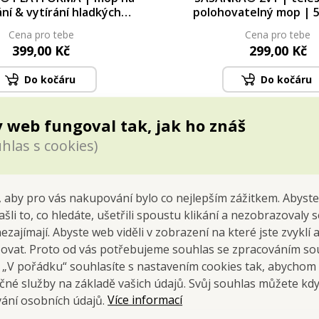
ní & vytírání hladkých
polohovatelný mop | 5
2 návleky | teleskopická
cm
Cena pro tebe
Cena pro tebe
tyč | 39 × 10 cm
399,00 Kč
299,00 Kč
Do kočáru
Do kočáru
Skladem
Skladem
 web fungoval tak, jak ho znáš
hlas s cookies)
 aby pro vás nakupování bylo co nejlepším zážitkem. Abyste
ašli to, co hledáte, ušetřili spoustu klikání a nezobrazovaly
nezajímají. Abyste web viděli v zobrazení na které jste zvyklí
šovat. Proto od vás potřebujeme souhlas se zpracováním so
a „V pořádku“ souhlasíte s nastavením cookies tak, abychom
čné služby na základě vašich údajů. Svůj souhlas můžete kdy
Více informací
vání osobních údajů.