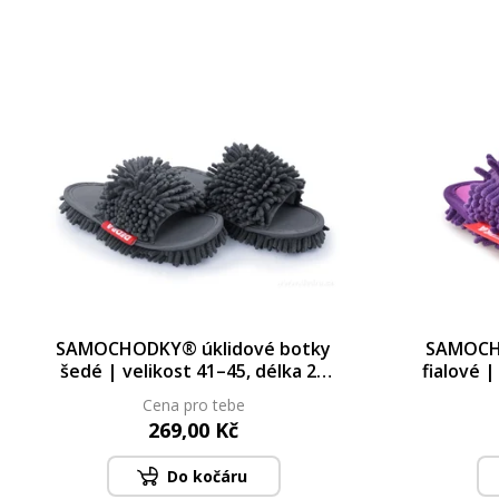
SAMOCHODKY® úklidové botky
SAMOCH
šedé | velikost 41–45, délka 28
fialové |
cm
Cena pro tebe
269,00 Kč
Do kočáru