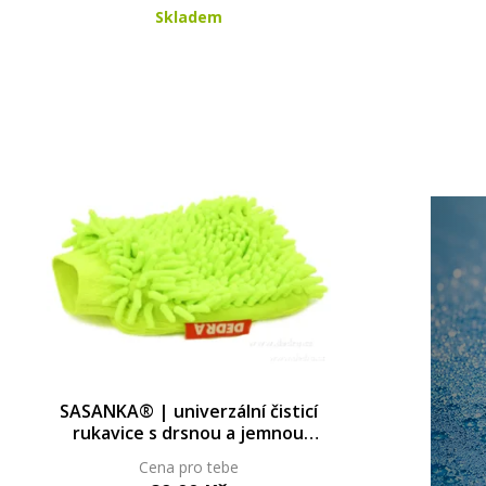
Skladem
SASANKA® | univerzální čisticí
rukavice s drsnou a jemnou
stranou | 23 × 20 cm
Cena pro tebe