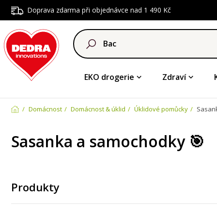
Doprava zdarma při objednávce nad 1 490 Kč
EKO drogerie
Zdraví
Domácnost
Domácnost & úklid
Úklidové pomůcky
Sasank
Sasanka a samochodky 🎯
Produkty