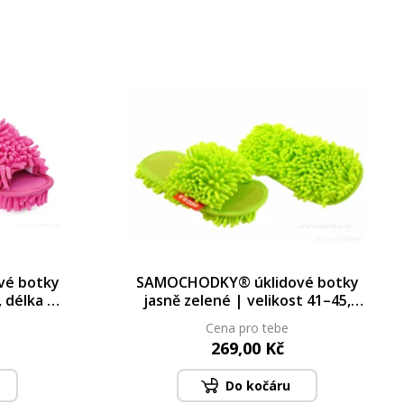
é botky
SAMOCHODKY® úklidové botky
, délka 25
jasně zelené | velikost 41–45,
délka 28 cm
Cena pro tebe
269,00 Kč
Do kočáru