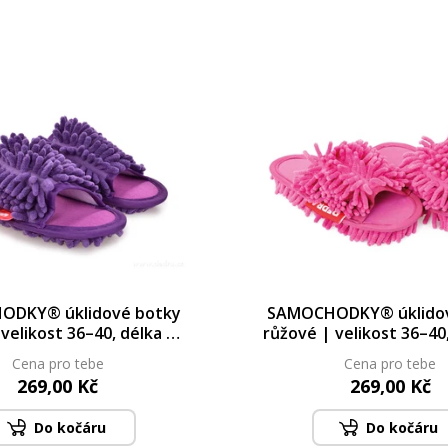
ODKY® úklidové botky
SAMOCHODKY® úklidov
 velikost 36–40, délka 25
růžové | velikost 36–40
cm
cm
Cena pro tebe
Cena pro tebe
269,00 Kč
269,00 Kč
Do kočáru
Do kočáru