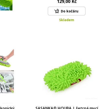
129,00 Kč
Do kočáru
Skladem
kopický
SASANKA® HOUBA | šetrná mycí