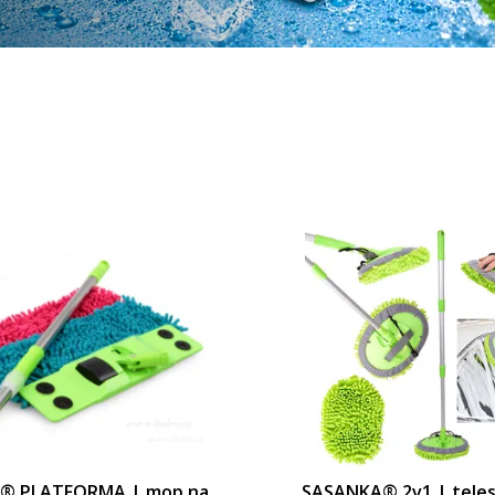
® PLATFORMA | mop na
SASANKA® 2v1 | teles