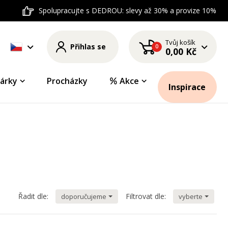
Spolupracujte s DEDROU: slevy až 30% a provize 10%
Tvůj košík
Přihlas se
0
0,00 Kč
árky
Procházky
Akce
Inspirace
Řadit dle:
Filtrovat dle:
doporučujeme
vyberte