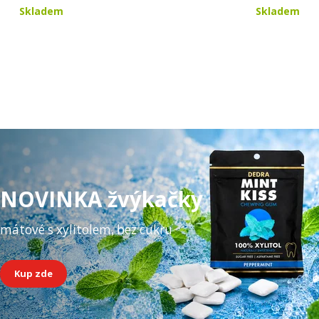
Skladem
Skladem
NOVINKA žvýkačky
mátové s xylitolem, bez cukru
Kup zde