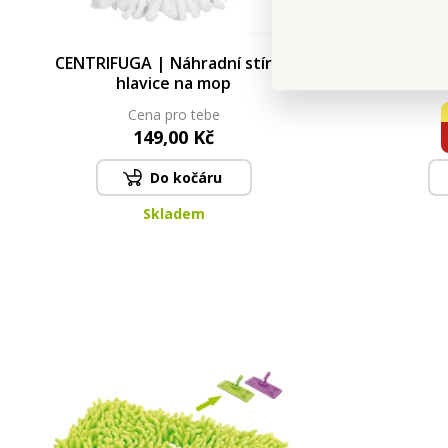
CENTRIFUGA | Náhradní stírací
SILI 
hlavice na mop
rukavice
& tepová
Cena pro tebe
149,00 Kč
Do kočáru
Skladem