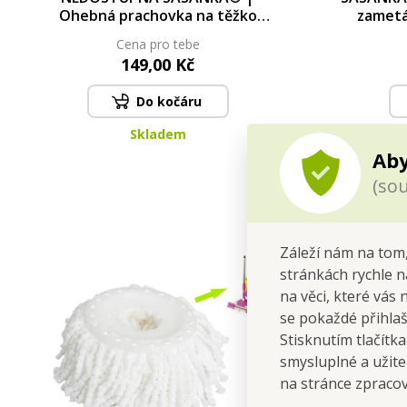
Ohebná prachovka na těžko
zametá
přístupná místa a radiátory 60 cm
ploch + 
Cena pro tebe
149,00 Kč
Do kočáru
Skladem
Aby
(sou
Záleží nám na tom,
stránkách rychle n
na věci, které vás 
se pokaždé přihla
Stisknutím tlačítk
smysluplné a užite
na stránce zpraco