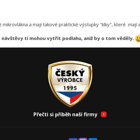
mikrovlákna a mají takové praktické výstupky "klky", které mají 
e
návštěvy ti mohou vytřít podlahu, aniž by o tom věděly.
Přečti si příběh naší firmy