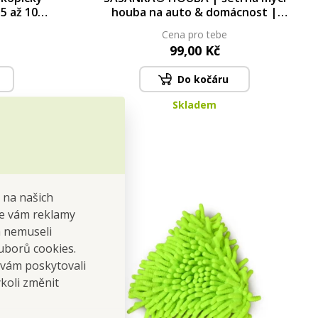
5 až 106
houba na auto & domácnost |
24 × 15 cm
Cena pro tebe
99,00 Kč
Do kočáru
Skladem
 na našich
 se vám reklamy
 a nemuseli
uborů cookies.
 vám poskytovali
koli změnit