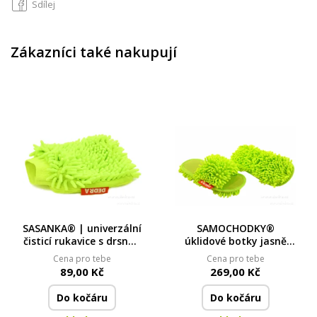
Sdílej
Zákazníci také nakupují
SASANKA® | univerzální
SAMOCHODKY®
čisticí rukavice s drsnou
úklidové botky jasně
a jemnou stranou |
zelené | velikost 41–45,
Cena pro tebe
Cena pro tebe
23 × 20 cm
délka 28 cm
89,00 Kč
269,00 Kč
Do kočáru
Do kočáru