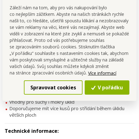
platformě a umožní vám pokračovat v úklidu bez omezení.
Záleží nám na tom, aby pro vás nakupování bylo
Vhodný pro všechny běžné hladké povrchy
– dlažbu, lino,
co nejlepším zážitkem. Abyste na našich stránkách rychle
plovoucí i dřevěné podlahy.
našli to, co hledáte, ušetřili spoustu klikání a nezobrazovaly
se vám reklamy na věci, které vás nezajímají. Abyste web
Hlavní benefity produktu:
viděli v zobrazení na které jste zvyklí a nemuseli se pokaždé
přihlašovat. Proto od vás potřebujeme souhlas
Kompatibilní s úklidovou platformou SASANKA®
se zpracováním souborů cookies. Stisknutím tlačítka
Rozměr 39 × 10 cm
– ideální pro standardní mopy
„V pořádku“ souhlasíte s nastavením cookies tak, abychom
Vysoce savý materiál
– efektivní úklid bez šmouh
vám poskytovali smysluplné a užitečné služby na základě
Snadná výměna a údržba
– lze prát v pračce
vašich údajů. Svůj souhlas můžete kdykoli změnit
Opakovaně použitelný
– ekologická a ekonomická volba
na stránce zpracování osobních údajů.
Více informací
Použití:
Spravovat cookies
V pořádku
Pro běžný každodenní úklid hladkých podlah
Vhodný pro suchý i mokrý úklid
Doporučujeme mít více kusů pro střídání během úklidu
větších ploch
Technické informace: