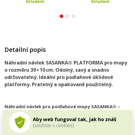
Skladem
Skladem
Detailní popis
Náhradní návlek SASANKA® PLATFORMA pro mopy
o rozměru 39 × 10 cm. Odolný, savý a snadno
udržovatelný. Ideální pro podlahové úklidové
platformy. Pratelný a opakovaně použitelný.
Náhradní návlek pro podlahové mopy SASANKA® –
spolehlivý úklid kdykoliv
Aby web fungoval tak, jak ho znáš
SASANKA® PLATFORMA je
náhradní návlek pro ploché
(souhlas s cookies)
mopy
o rozměru 39 × 10 cm. Skvěle přilne k úklidové