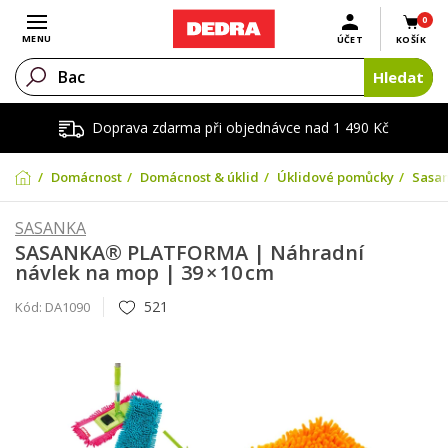
0
Otevřít menu
MENU
ÚČET
KOŠÍK
Hledat
Doprava zdarma při objednávce nad 1 490 Kč
Domácnost
Domácnost & úklid
Úklidové pomůcky
Sasan
SASANKA
SASANKA® PLATFORMA | Náhradní
návlek na mop | 39 × 10 cm
521
Kód:
DA1090