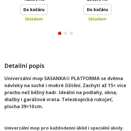
Do kočáru
Do kočáru
Skladem
Skladem
Detailní popis
Univerzální mop SASANKA® PLATFORMA se dvěma
návleky na suché i mokré čištění. Zachytí až 15× více
prachu než běžný hadr. Ideální na podlahy, okna,
dlažby i garážová vrata. Teleskopická rukojeť,
plocha 39×10 cm.
Univerzální mop pro každodenní úklid i speciální úkoly.