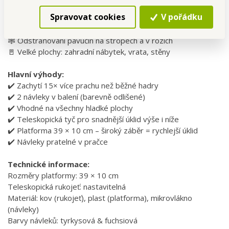
💦 Namokro: vytírání všech omyvatelných ploch
Spravovat cookies
V pořádku
🪟 Okna & dlaždičky: čištění i ve výšce díky teleskopické
rukojeti
🕸️ Odstraňování pavučin na stropech a v rozích
🚪 Velké plochy: zahradní nábytek, vrata, stěny
Hlavní výhody:
✔️ Zachytí 15× více prachu než běžné hadry
✔️ 2 návleky v balení (barevně odlišené)
✔️ Vhodné na všechny hladké plochy
✔️ Teleskopická tyč pro snadnější úklid výše i níže
✔️ Platforma 39 × 10 cm – široký záběr = rychlejší úklid
✔️ Návleky pratelné v pračce
Technické informace:
Rozměry platformy: 39 × 10 cm
Teleskopická rukojeť: nastavitelná
Materiál: kov (rukojeť), plast (platforma), mikrovlákno
(návleky)
Barvy návleků: tyrkysová & fuchsiová