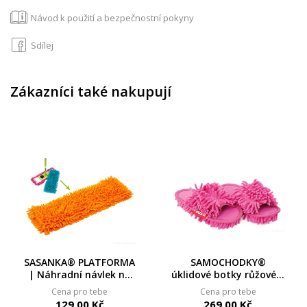
Návod k použití a bezpečnostní pokyny
Sdílej
Zákazníci také nakupují
SASANKA® PLATFORMA
SAMOCHODKY®
| Náhradní návlek na
úklidové botky růžové |
mop | 39 × 10 cm
velikost 36–40, délka 25
Cena pro tebe
Cena pro tebe
cm
129,00 Kč
269,00 Kč