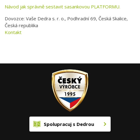
Návod jak správně sestavit sasankovou PLATFORMU.
Dovozce: Vaše Dedra s. r. o., Podhradní 69, Česká Skalice,
Česká republika
Kontakt
Spolupracuj s Dedrou