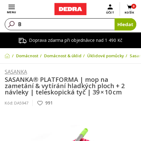
0
Otevřít menu
MENU
ÚČET
KOŠÍK
Hledat
Doprava zdarma při objednávce nad 1 490 Kč
Domácnost
Domácnost & úklid
Úklidové pomůcky
Sasan
SASANKA
SASANKA® PLATFORMA | mop na
zametání & vytírání hladkých ploch + 2
návleky | teleskopická tyč | 39 × 10 cm
991
Kód:
DA5947