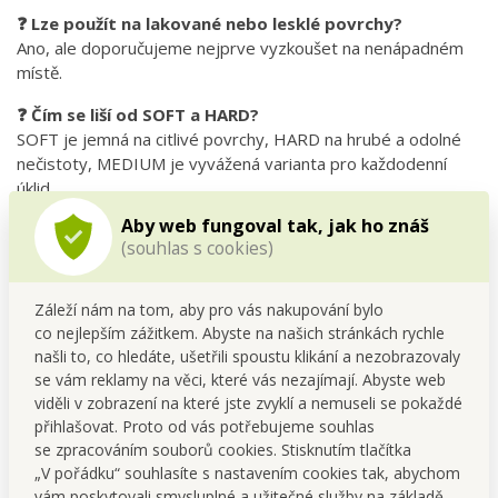
❓ Lze použít na lakované nebo lesklé povrchy?
Ano, ale doporučujeme nejprve vyzkoušet na nenápadném
místě.
❓ Čím se liší od SOFT a HARD?
SOFT je jemná na citlivé povrchy, HARD na hrubé a odolné
nečistoty, MEDIUM je vyvážená varianta pro každodenní
úklid.
Aby web fungoval tak, jak ho znáš
Sada
2 ks nano houbiček NANOX®
MEDIUM pro
(souhlas s cookies)
odstraňování různých nečistot.
Vyrobeno z melaminové pěny. Rozměry cca š 6 x h 10 x v
2 cm.
Záleží nám na tom, aby pro vás nakupování bylo
co nejlepším zážitkem. Abyste na našich stránkách rychle
našli to, co hledáte, ušetřili spoustu klikání a nezobrazovaly
se vám reklamy na věci, které vás nezajímají. Abyste web
viděli v zobrazení na které jste zvyklí a nemuseli se pokaždé
přihlašovat. Proto od vás potřebujeme souhlas
se zpracováním souborů cookies. Stisknutím tlačítka
„V pořádku“ souhlasíte s nastavením cookies tak, abychom
vám poskytovali smysluplné a užitečné služby na základě