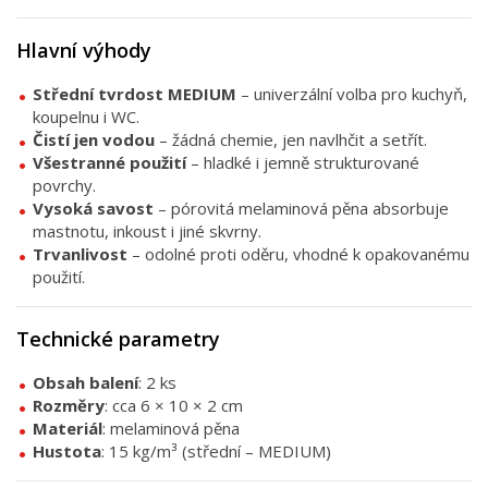
Hlavní výhody
Střední tvrdost MEDIUM
– univerzální volba pro kuchyň,
koupelnu i WC.
Čistí jen vodou
– žádná chemie, jen navlhčit a setřít.
Všestranné použití
– hladké i jemně strukturované
povrchy.
Vysoká savost
– pórovitá melaminová pěna absorbuje
mastnotu, inkoust i jiné skvrny.
Trvanlivost
– odolné proti oděru, vhodné k opakovanému
použití.
Technické parametry
Obsah balení
: 2 ks
Rozměry
: cca 6 × 10 × 2 cm
Materiál
: melaminová pěna
Hustota
: 15 kg/m³ (střední – MEDIUM)