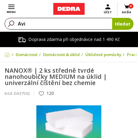
0
Otevřít menu
MENU
ÚČET
KOŠÍK
Hledat
Doprava zdarma při objednávce nad 1 490 Kč
Domácnost
Domácnost & úklid
Úklidové pomůcky
Prach
NANOX® | 2 ks středně tvrdé
nanohoubičky MEDIUM na úklid |
univerzální čištění bez chemie
120
Kód:
DA37502