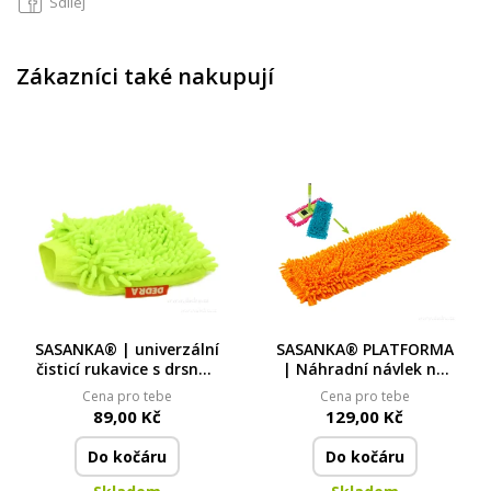
Sdílej
Zákazníci také nakupují
SASANKA® | univerzální
SASANKA® PLATFORMA
čisticí rukavice s drsnou
| Náhradní návlek na
a jemnou stranou |
mop | 39 × 10 cm
Cena pro tebe
Cena pro tebe
23 × 20 cm
89,00 Kč
129,00 Kč
Do kočáru
Do kočáru