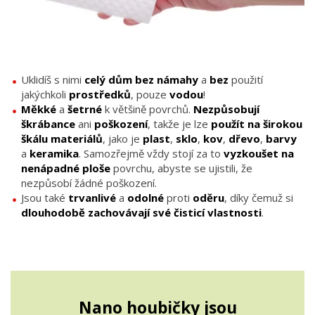
Uklidíš s nimi
celý dům bez námahy
a
bez
použití
jakýchkoli
prostředků
, pouze
vodou
!
Měkké
a
šetrné
k většině povrchů.
Nezpůsobují
škrábance
ani
poškození
, takže je lze
použít na širokou
škálu materiálů
, jako je
plast
,
sklo
,
kov
,
dřevo
,
barvy
a
keramika
. Samozřejmě vždy stojí za to
vyzkoušet na
nenápadné ploše
povrchu, abyste se ujistili, že
nezpůsobí žádné poškození.
Jsou také
trvanlivé
a
odolné
proti
oděru
, díky čemuž si
dlouhodobě zachovávají své čisticí vlastnosti
.
Nano houbičky jsou