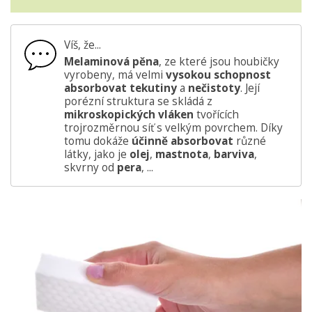
Víš, že...
Melaminová pěna
, ze které jsou houbičky
vyrobeny, má velmi
vysokou schopnost
absorbovat tekutiny
a
nečistoty
. Její
porézní struktura se skládá z
mikroskopických vláken
tvořících
trojrozměrnou síť s velkým povrchem. Díky
tomu dokáže
účinně absorbovat
různé
látky, jako je
olej
,
mastnota
,
barviva
,
skvrny od
pera
, ...