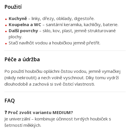
Použití
Kuchyně
– linky, dřezy, obklady, digestoře.
Koupelna a WC
– sanitární keramika, kachličky, baterie.
Další povrchy
– sklo, kov, plast, jemně strukturované
plochy.
Stačí navlhčit vodou a houbičkou jemně přetřít.
Péče a údržba
Po použití houbičku opláchni čistou vodou, jemně vymačkej
(nikdy nekroutit) a nech volně vyschnout. Díky tomu vydrží
dlouhodobě a zachová si své čisticí vlastnosti.
FAQ
❓ Proč zvolit variantu MEDIUM?
Je univerzální – kombinuje účinnost tvrdých houbiček s
šetrností měkkých.