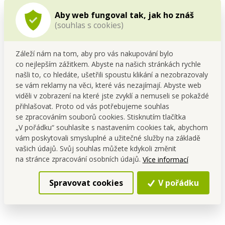
WASH SEPARATELY = PRÁT
Aby web fungoval tak, jak ho znáš
ODDĚLENĚ/SAMOSTATNĚ. Takové oblečení nemá
(souhlas s cookies)
dostatečně stabilizovanou barvu textilie – uvolňuje ji
při praní. Mohlo by ti obarvit další prádlo. Per toto
oblečení vždy odděleně.
Záleží nám na tom, aby pro vás nakupování bylo
co nejlepším zážitkem. Abyste na našich stránkách rychle
našli to, co hledáte, ušetřili spoustu klikání a nezobrazovaly
se vám reklamy na věci, které vás nezajímají. Abyste web
viděli v zobrazení na které jste zvyklí a nemuseli se pokaždé
přihlašovat. Proto od vás potřebujeme souhlas
se zpracováním souborů cookies. Stisknutím tlačítka
„V pořádku“ souhlasíte s nastavením cookies tak, abychom
vám poskytovali smysluplné a užitečné služby na základě
vašich údajů. Svůj souhlas můžete kdykoli změnit
na stránce zpracování osobních údajů.
Více informací
Spravovat cookies
V pořádku