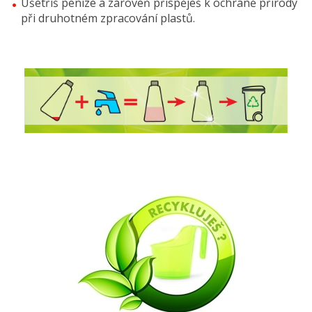
Ušetříš peníze a zároveň přispěješ k ochraně přírody
při druhotném zpracování plastů.