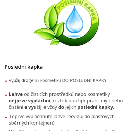
Poslední kapka
Využij drogerii i kosmetiku DO POSLEDNÍ KAPKY.
Lahve
od čisticích prostředků nebo kosmetiky
nejprve vypláchni
, roztok použij k praní, mytí nebo
čistění
a vyu
žij je vždy
do
jejich
poslední kapky.
Teprve vypláchnuté lahve recykluj do plastových
sběrných kontejnerů.