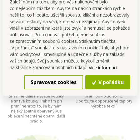
Záleží nám na tom, aby pro vás nakupování bylo
NOVÉ JEŠTĚ SILNĚJŠÍ!
co nejlepším zážitkem. Abyste na našich stránkách rychle
našli to, co hledáte, ušetřili spoustu klikání a nezobrazovaly
se vám reklamy na věci, které vás nezajímají. Abyste web
viděli v zobrazení na které jste zvyklí a nemuseli se pokaždé
přihlašovat. Proto od vás potřebujeme souhlas
se zpracováním souborů cookies. Stisknutím tlačítka
„V pořádku“ souhlasíte s nastavením cookies tak, abychom
vám poskytovali smysluplné a užitečné služby na základě
vašich údajů. Svůj souhlas můžete kdykoli změnit
na stránce zpracování osobních údajů.
Více informací
Spravovat cookies
V pořádku
Super nápad
Teplotní rozsah použití
Barevné prádlo se při praní
Doporučený rozsah teploty
snažíme dělit na světlé kousky
praní od 40 do 95 °C.
a tmavé kousky. Pak nám při
Dodržujte doporučené teploty
praní nehrozí to, že by nám
výrobce textilí
nějaký špatně obarvený kus
oblečení nechtěně obarvil další
prádlo.