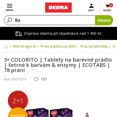
0
Otevřít menu
MENU
ÚČET
KOŠÍK
Hledat
Doprava zdarma při objednávce nad 1 490 Kč
EKO drogerie
Praní a péče o prádlo
Prací prostředky
Ba
3× COLORITO | Tablety na barevné prádlo
| šetrné k barvám & enzymy | ECOTABS |
78 praní
165
Kód:
TE07121X
2+1
Rodinné