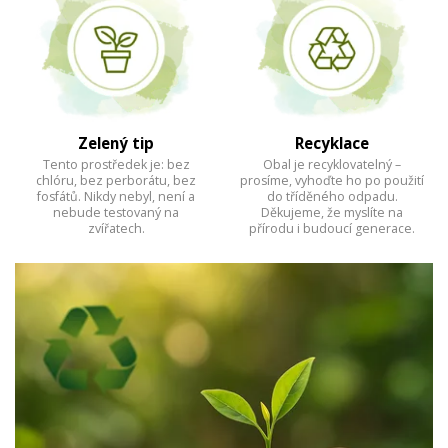
Zelený tip
Recyklace
Tento prostředek je: bez
Obal je recyklovatelný –
chlóru, bez perborátu, bez
prosíme, vyhoďte ho po použití
fosfátů. Nikdy nebyl, není a
do tříděného odpadu.
nebude testovaný na
Děkujeme, že myslíte na
zvířatech.
přírodu i budoucí generace.