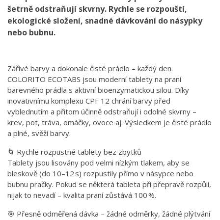
šetrně odstraňují skvrny. Rychle se rozpouští,
ekologické složení, snadné dávkování do násypky
nebo bubnu.
Zářivé barvy a dokonale čisté prádlo – každý den.
COLORITO ECOTABS jsou moderní tablety na praní
barevného prádla s aktivní bioenzymatickou silou. Díky
inovativnímu komplexu CPF 12 chrání barvy před
vyblednutím a přitom účinně odstraňují i odolné skvrny –
krev, pot, tráva, omáčky, ovoce aj. Výsledkem je čisté prádlo
a plné, svěží barvy.
🌀 Rychle rozpustné tablety bez zbytků
Tablety jsou lisovány pod velmi nízkým tlakem, aby se
bleskově (do 10–12 s) rozpustily přímo v násypce nebo
bubnu pračky. Pokud se některá tableta při přepravě rozpůlí,
nijak to nevadí – kvalita praní zůstává 100 %.
🎯 Přesně odměřená dávka – žádné odměrky, žádné plýtvání