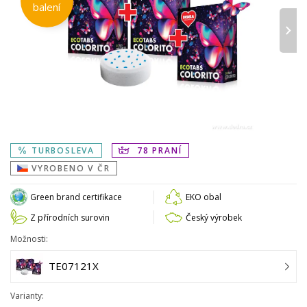
balení
›
TURBOSLEVA
78 PRANÍ
VYROBENO V ČR
Green brand certifikace
EKO obal
Z přírodních surovin
Český výrobek
Možnosti:
TE07121X
Varianty: