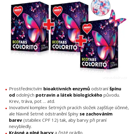
Prostřednictvím
bioaktivních enzymů
odstraní
špínu
od
odolných
potravin a látek biologického
původu.
Krev, tráva, pot … atd.
Inovativní komplex šetrných pracích složek zajišťuje účinné,
ale hlavně šetrné odstranění špíny
se zachováním
barev
(stabilex CPF 12) tak, aby barvy při praní
nevybledly.
Krásné a plné barvy
a čisté prádlo.