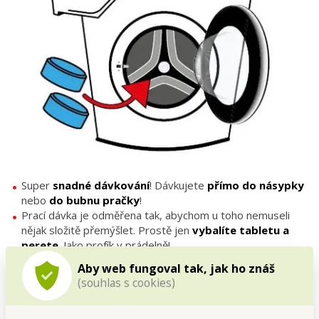
Super
snadné dávkování
! Dávkujete
přímo do násypky
nebo
do bubnu pračky
!
Prací dávka je odměřena tak, abychom u toho nemuseli
nějak složitě přemýšlet. Prostě jen
vybalíte tabletu a
perete
. Jako profík v prádelně!
Aby web fungoval tak, jak ho znáš
(souhlas s cookies)