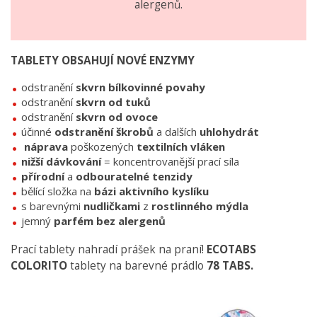
alergenů.
TABLETY OBSAHUJÍ NOVÉ ENZYMY
odstranění
skvrn bílkovinné povahy
odstranění
skvrn od tuků
odstranění
skvrn od ovoce
účinné
odstranění
škrobů
a dalších
uhlohydrát
náprava
poškozených
textilních
vláken
nižší
dávkování
= koncentrovanější prací síla
přírodní
a
odbouratelné
tenzidy
bělící složka na
bázi aktivního kyslíku
s barevnými
nudličkami
z
rostlinného
mýdla
jemný
parfém bez alergenů
Prací tablety nahradí prášek na praní!
ECOTABS
COLORITO
tablety na barevné prádlo
78 TABS.