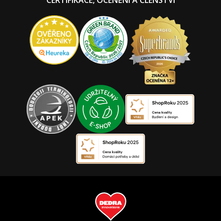
CERTIFIKACE, OCENĚNÍ A ČLENSTVÍ