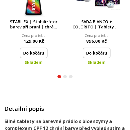
STABILEX | Stabilizátor
SADA BIANCO +
barev při praní | chrání
COLORITO | Tablety na
& oživuje barvy | ECO |
bílé a barevné prádlo |
Cena pro tebe
Cena pro tebe
500 ml
104 praní
129,00 Kč
896,00 Kč
Do kočáru
Do kočáru
Skladem
Skladem
Detailní popis
Silné tablety na barevné prádlo s bioenzymy a
komplexem CPF 12 chrání barvy před vyblednutím a