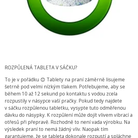
ROZPŮLENÁ TABLETA V SÁČKU?
To je v pořádku 😊 Tablety na praní záměrně lisujeme
šetrně pod velmi nízkým tlakem. Potřebujeme, aby se
během 10 až 12 sekund po kontaktu s vodou zcela
rozpustily v násypce vaší pračky. Pokud tedy najdete
v sáčku rozpůlenou tabletku, vysypte tuto odměřenou
dávku do násypky. K rozpůlení může dojít vlivem vibrací a
otřesů při přepravě. Rozhodně to není vada výrobku. Na
výsledek praní to nemá žádný vliv. Naopak tím
garantujeme, že se tableta dokonale rozpustí a spláchne