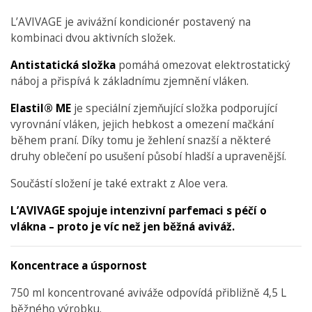
L’AVIVAGE je avivážní kondicionér postavený na
kombinaci dvou aktivních složek.
Antistatická složka
pomáhá omezovat elektrostatický
náboj a přispívá k základnímu zjemnění vláken.
Elastil® ME
je speciální zjemňující složka podporující
vyrovnání vláken, jejich hebkost a omezení mačkání
během praní. Díky tomu je žehlení snazší a některé
druhy oblečení po usušení působí hladší a upravenější.
Součástí složení je také extrakt z Aloe vera.
L’AVIVAGE spojuje intenzivní parfemaci s péčí o
vlákna – proto je víc než jen běžná aviváž.
Koncentrace a úspornost
750 ml koncentrované aviváže odpovídá přibližně 4,5 L
běžného výrobku.