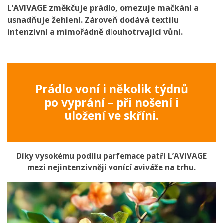
L’AVIVAGE změkčuje prádlo, omezuje mačkání a
usnadňuje žehlení. Zároveň dodává textilu
intenzivní a mimořádně dlouhotrvající vůni.
Prádlo voní i několik týdnů
po vyprání – při nošení i
uložení ve skříni.
Díky vysokému podílu parfemace patří L’AVIVAGE
mezi nejintenzivněji vonící aviváže na trhu.