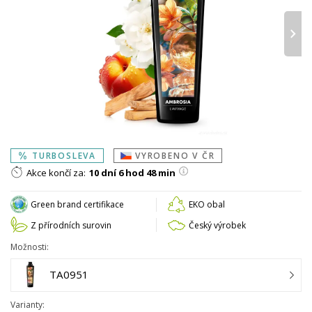
›
TURBOSLEVA
VYROBENO V ČR
Akce končí za:
10 dní 6 hod 48 min
Green brand certifikace
EKO obal
Z přírodních surovin
Český výrobek
Možnosti:
TA0951
Varianty: