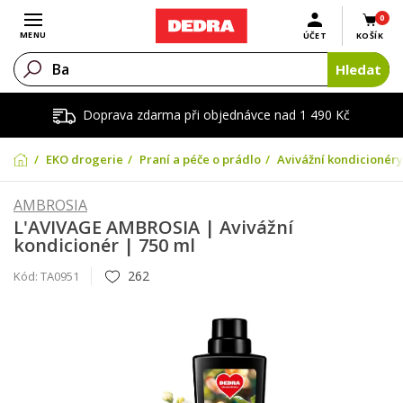
0
Otevřít menu
MENU
ÚČET
KOŠÍK
Hledat
Doprava zdarma při objednávce nad 1 490 Kč
EKO drogerie
Praní a péče o prádlo
Avivážní kondicionéry
AMBROSIA
L'AVIVAGE AMBROSIA | Avivážní
kondicionér | 750 ml
262
Kód:
TA0951