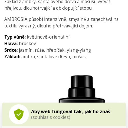
Základ z ambry, santalového dřeva a mošusu vytváří
hřejivou, dlouhotrvající a obklopující stopu.
AMBROSIA působí intenzivně, smyslně a zanechává na
textilu výrazný, dlouho přetrvávající dojem.
Typ vůně:
květinově-orientální
Hlava:
broskev
Srdce:
jasmín, růže, hřebíček, ylang-ylang
Základ:
ambra, santalové dřevo, mošus
Aby web fungoval tak, jak ho znáš
(souhlas s cookies)