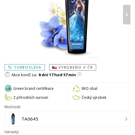
›
TURBOSLEVA
VYROBENO V ČR
Akce končí za:
8 dní 17 hod 57 min
Green brand certifikace
EKO obal
Z přírodních surovin
Český výrobek
Možnosti:
TA0645
Varianty: