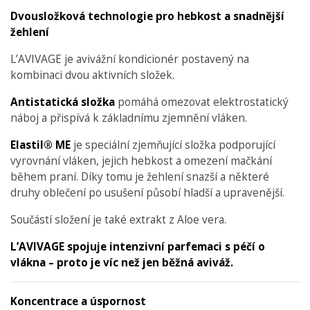
Dvousložková technologie pro hebkost a snadnější
žehlení
L’AVIVAGE je avivážní kondicionér postavený na
kombinaci dvou aktivních složek.
Antistatická složka
pomáhá omezovat elektrostatický
náboj a přispívá k základnímu zjemnění vláken.
Elastil® ME
je speciální zjemňující složka podporující
vyrovnání vláken, jejich hebkost a omezení mačkání
během praní. Díky tomu je žehlení snazší a některé
druhy oblečení po usušení působí hladší a upravenější.
Součástí složení je také extrakt z Aloe vera.
L’AVIVAGE spojuje intenzivní parfemaci s péčí o
vlákna – proto je víc než jen běžná aviváž.
Koncentrace a úspornost