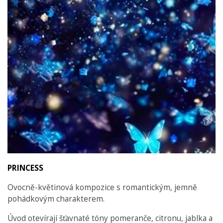
PRINCESS
Ovocně-květinová kompozice s romantickým, jemně
pohádkovým charakterem.
Úvod otevírají šťavnaté tóny pomeranče, citronu, jablka a