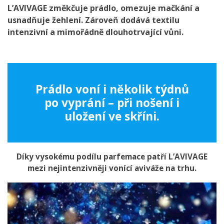
L’AVIVAGE změkčuje prádlo, omezuje mačkání a
usnadňuje žehlení. Zároveň dodává textilu
intenzivní a mimořádně dlouhotrvající vůni.
Prádlo voní i několik týdnů
po vyprání – při nošení i
uložení ve skříni.
Díky vysokému podílu parfemace patří L’AVIVAGE
mezi nejintenzivněji vonící aviváže na trhu.