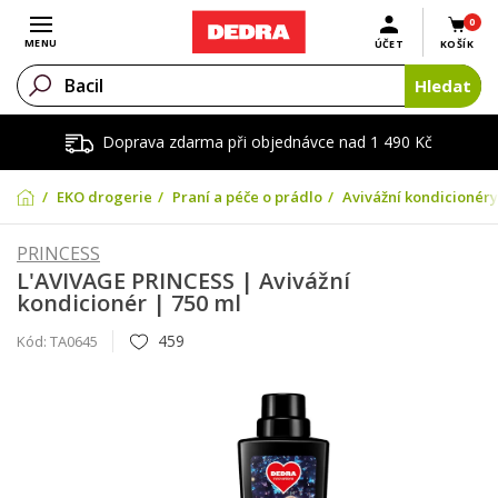
0
Otevřít menu
MENU
ÚČET
KOŠÍK
Hledat
Doprava zdarma při objednávce nad 1 490 Kč
EKO drogerie
Praní a péče o prádlo
Avivážní kondicionéry
PRINCESS
L'AVIVAGE PRINCESS | Avivážní
kondicionér | 750 ml
459
Kód:
TA0645