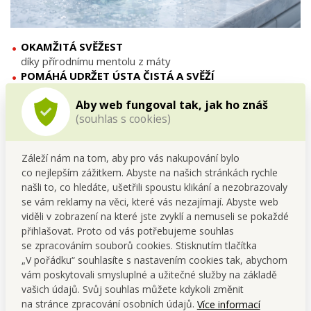
OKAMŽITÁ SVĚŽEST
díky přírodnímu mentolu z máty
POMÁHÁ UDRŽET ÚSTA ČISTÁ A SVĚŽÍ
ideální doplněk každodenní ústní hygieny
Aby web fungoval tak, jak ho znáš
MAXIMÁLNĚ ŠETRNÉ SLOŽENÍ
(souhlas s cookies)
bez alkoholu, SLS, SLES, fluoridu i zbytečné chemie
PODPORA PŘIROZENÉ ROVNOVÁHY V ÚSTNÍ DUTINĚ
Pentiol Green+™ pomáhá omezovat množení bakterií.
Záleží nám na tom, aby pro vás nakupování bylo
INTENZIVNÍ HYDRATACE A REGENERACE
co nejlepším zážitkem. Abyste na našich stránkách rychle
Sodium Hyaluronate pro dlouhotrvající pocit komfortu v
našli to, co hledáte, ušetřili spoustu klikání a nezobrazovaly
ústech.
se vám reklamy na věci, které vás nezajímají. Abyste web
STEVIA REBAUDIANA
viděli v zobrazení na které jste zvyklí a nemuseli se pokaždé
přírodní sladidlo bez cukru, s jemnou dlouhotrvající chutí.
přihlašovat. Proto od vás potřebujeme souhlas
se zpracováním souborů cookies. Stisknutím tlačítka
„V pořádku“ souhlasíte s nastavením cookies tak, abychom
vám poskytovali smysluplné a užitečné služby na základě
vašich údajů. Svůj souhlas můžete kdykoli změnit
na stránce zpracování osobních údajů.
Více informací