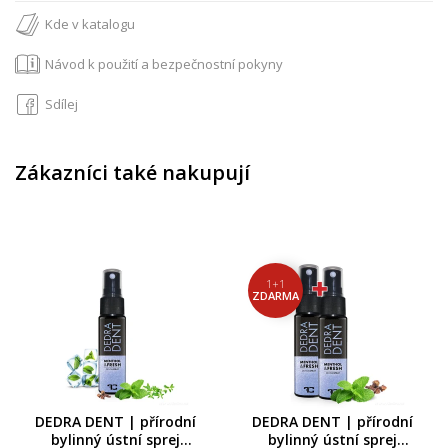
Kde v katalogu
Návod k použití a bezpečnostní pokyny
Sdílej
Zákazníci také nakupují
1+1
ZDARMA
DEDRA DENT | přírodní
DEDRA DENT | přírodní
bylinný ústní sprej
bylinný ústní sprej