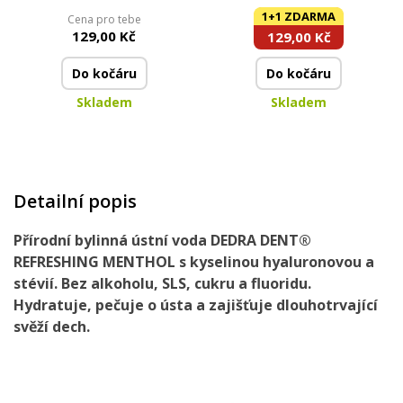
MENTHOL & FRESH s
MENTHOL & FRESH s
1+1 ZDARMA
Cena pro tebe
mátou, tymiánem &
mátou, tymiánem &
129,00 Kč
129,00 Kč
hřebíčkem | svěží dech
hřebíčkem | 2 ks x 30
bez cukru | 30 ml
ml
Do kočáru
Do kočáru
Skladem
Skladem
Detailní popis
Přírodní bylinná ústní voda DEDRA DENT®
REFRESHING MENTHOL s kyselinou hyaluronovou a
stévií. Bez alkoholu, SLS, cukru a fluoridu.
Hydratuje, pečuje o ústa a zajišťuje dlouhotrvající
svěží dech.