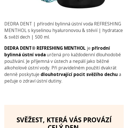
DEDRA DENT | přírodní bylinná ústní voda REFRESHING
MENTHOL s kyselinou hyaluronovou & stévií | hydratace
& svěží dech | 500 ml.
DEDRA DENT® REFRESHING MENTHOL
je
přírodní
bylinná ústní voda
určená pro každodenní dlouhodobé
používání. Je příjemná v ústech a nepálí jako běžné
alkoholové ústní vody. Při pravidelném použití dvakrát
denně poskytuje
dlouhotrvající pocit svěžího dechu
a
pečuje o zdraví ústní dutiny.
SVĚŽEST, KTERÁ VÁS PROVÁZÍ
CELÝ DEN.