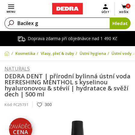
0
Otevřít menu
MENU
ÚČET
KOŠÍK
Hledat
Doprava zdarma při objednávce nad 1 490 Kč
Kosmetika
Vlasy, pleť & zuby
Ústní hygiena
Ústní vody a
NATURALS
DEDRA DENT | přírodní bylinná ústní voda
REFRESHING MENTHOL s kyselinou
hyaluronovou & stévií | hydratace & svěží
dech | 500 ml
300
Kód:
FC25731
ZAVÁDĚCÍ
CENA