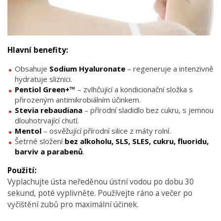
Hlavní benefity:
Obsahuje
Sodium Hyaluronate
– regeneruje a intenzivně
hydratuje sliznici.
Pentiol Green+™
– zvlhčující a kondicionační složka s
přirozeným antimikrobiálním účinkem.
Stevia rebaudiana
– přírodní sladidlo bez cukru, s jemnou
dlouhotrvající chutí.
Mentol
– osvěžující přírodní silice z máty rolní.
Šetrné složení
bez alkoholu, SLS, SLES, cukru, fluoridu,
barviv a parabenů
.
Použití:
Vyplachujte ústa neředěnou ústní vodou po dobu 30
sekund, poté vyplivněte. Používejte ráno a večer po
vyčištění zubů pro maximální účinek.