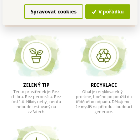
VŠE PRO ZDRAVÉ ZUBY A
DÁSNĚ!
Spravovat cookies
V pořádku
ZELENÝ TIP
RECYKLACE
Tento prostředek je: Bez
Obal je recyklovatelný –
chlóru. Bez perborátu. Bez
prosíme, hoď ho po použití do
fosfátů. Nikdy nebyl, není a
tříděného odpadu. Děkujeme,
nebude testovaný na
že myslíš na přírodu a budoucí
zvířatech.
generace.