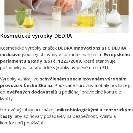
Kosmetické výrobky DEDRA
Kosmetické výrobky značek
DEDRA Innovations
a
FC DEDRA
exclusive
jsou registrovány v souladu s nařízením
Evropského
parlamentu a Rady (ES) č. 1223/2009
, které stanovuje
požadavky na kosmetické výrobky uváděné na trh EU.
Výrobky vznikají ve
schváleném specializovaném výrobním
provozu v České Skalici
. Používané suroviny a obaly pocházejí
od
ověřených dodavatelů
a podléhají pravidelné kontrole
kvality.
Hotové výrobky procházejí
mikrobiologickými a senzorickými
testy
, aby splňovaly požadavky na bezpečnost, kvalitu a
komfort při používání.