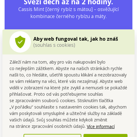
Svěží dech až na 2 hodiny.
Cassis Mint [černý rybíz s mátou] – osvěžující
kombinace černého rybízu a máty.
Aby web fungoval tak, jak ho znáš
(souhlas s cookies)
Záleží nám na tom, aby pro vás nakupování bylo
co nejlepším zážitkem. Abyste na našich stránkách rychle
našli to, co hledáte, ušetřili spoustu klikání a nezobrazovaly
se vám reklamy na věci, které vás nezajímají. Abyste web
viděli v zobrazení na které jste zvyklí a nemuseli se pokaždé
přihlašovat. Proto od vás potřebujeme souhlas
se zpracováním souborů cookies. Stisknutím tlačítka
„V pořádku“ souhlasíte s nastavením cookies tak, abychom
vám poskytovali smysluplné a užitečné služby na základě
vašich údajů. Svůj souhlas můžete kdykoli změnit
na stránce zpracování osobních údajů.
Více informací
Výhody pastilek MINT KISS – cassis mint: