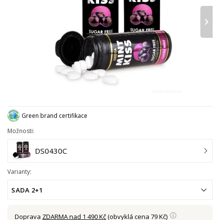
›
Green brand certifikace
Možnosti:
DS0430C
Varianty:
SADA 2+1
Doprava
ZDARMA nad 1 490 Kč
(obvyklá cena 79 Kč)