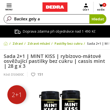
0
Otevřít menu
MENU
ÚČET
KOŠÍK
Hledat
Doprava zdarma při objednávce nad 1 490 Kč
Zdraví
Zdravé mlsání
Pastilky bez cukru
Sada 2+1 | MIN
Sada 2+1 | MINT KISS | rybízovo-mátové
osvěžující pastilky bez cukru | cassis mint
| 28 g x 3
151
Kód:
DS0430C
2+1