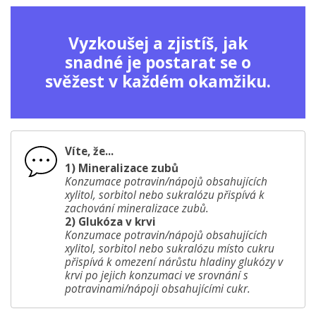
Vyzkoušej a zjistíš, jak
snadné je postarat se o
svěžest v každém okamžiku.
Víte, že...
1) Mineralizace zubů
Konzumace potravin/nápojů obsahujících
xylitol, sorbitol nebo sukralózu přispívá k
zachování mineralizace zubů.
2) Glukóza v krvi
Konzumace potravin/nápojů obsahujících
xylitol, sorbitol nebo sukralózu místo cukru
přispívá k omezení nárůstu hladiny glukózy v
krvi po jejich konzumaci ve srovnání s
potravinami/nápoji obsahujícími cukr.