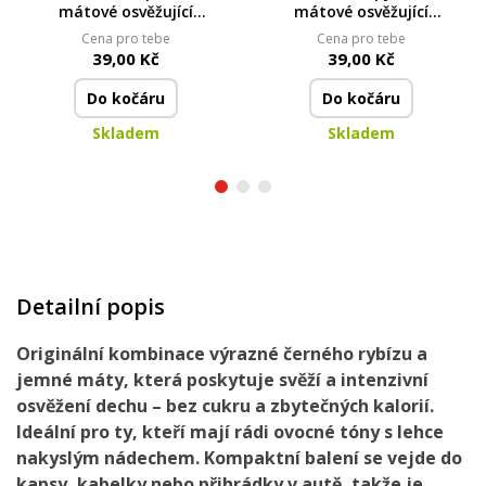
mátové osvěžující
mátové osvěžující
pastilky bez cukru
pastilky bez cukru |
Cena pro tebe
Cena pro tebe
spearmint | 28 g
39,00 Kč
39,00 Kč
Do kočáru
Do kočáru
Skladem
Skladem
Detailní popis
Originální kombinace výrazné černého rybízu a
jemné máty, která poskytuje svěží a intenzivní
osvěžení dechu – bez cukru a zbytečných kalorií.
Ideální pro ty, kteří mají rádi ovocné tóny s lehce
nakyslým nádechem. Kompaktní balení se vejde do
kapsy, kabelky nebo přihrádky v autě, takže je