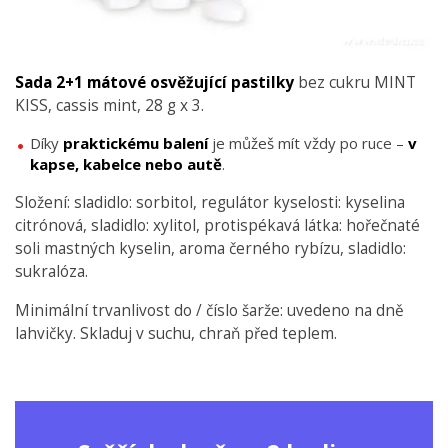
Sada 2+1 mátové osvěžující pastilky
bez cukru MINT
KISS, cassis mint, 28 g x 3.
Díky
praktickému
balení
je můžeš mít vždy po ruce –
v
kapse, kabelce nebo autě
.
Složení: sladidlo: sorbitol, regulátor kyselosti: kyselina
citrónová, sladidlo: xylitol, protispékavá látka: hořečnaté
soli mastných kyselin, aroma černého rybízu, sladidlo:
sukralóza.
Minimální trvanlivost do / číslo šarže: uvedeno na dně
lahvičky. Skladuj v suchu, chraň před teplem.