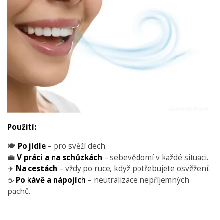
Použití:
🍽️
Po jídle
– pro svěží dech.
💼
V práci a na schůzkách
– sebevědomí v každé situaci.
✈️
Na cestách
– vždy po ruce, když potřebujete osvěžení.
☕
Po kávě a nápojích
– neutralizace nepříjemných
pachů.