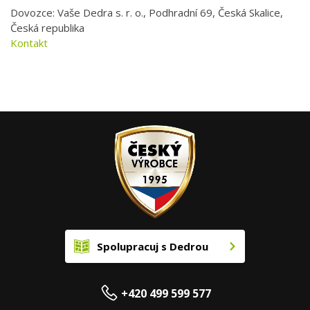
Dovozce: Vaše Dedra s. r. o., Podhradní 69, Česká Skalice,
Česká republika
Kontakt
Spolupracuj s Dedrou
+420 499 599 577