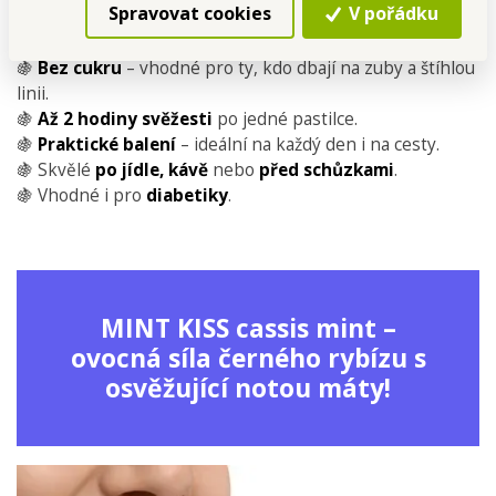
Spravovat cookies
V pořádku
🍇
Osvěžující spojení černého rybízu a máty
–
originální a intenzivní chuť.
🍇
Bez cukru
– vhodné pro ty, kdo dbají na zuby a štíhlou
linii.
🍇
Až 2 hodiny svěžesti
po jedné pastilce.
🍇
Praktické balení
– ideální na každý den i na cesty.
🍇 Skvělé
po jídle, kávě
nebo
před
schůzkami
.
🍇 Vhodné i pro
diabetiky
.
MINT KISS cassis mint –
ovocná síla černého rybízu s
osvěžující notou máty!