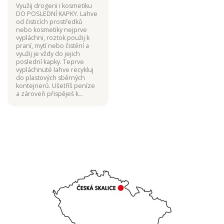
Využij drogerii i kosmetiku
DO POSLEDNÍ KAPKY. Lahve
od čisticích prostředků
nebo kosmetiky nejprve
vypláchni, roztok použij k
praní, mytí nebo čistění a
využij je vždy do jejich
poslední kapky. Teprve
vypláchnuté lahve recykluj
do plastových sběrných
kontejnerů. Ušetříš peníze
a zároveň přispěješ k
ochraně přírody při
druhotném zpracování
plastů.