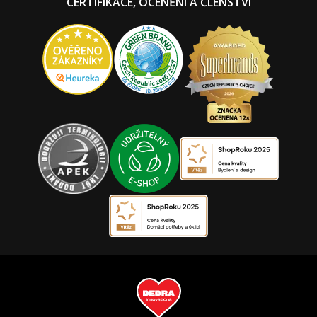
CERTIFIKACE, OCENĚNÍ A ČLENSTVÍ