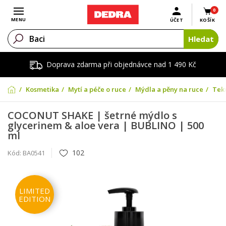
0
Otevřít menu
MENU
ÚČET
KOŠÍK
Hledat
Doprava zdarma při objednávce nad 1 490 Kč
Kosmetika
Mytí a péče o ruce
Mýdla a pěny na ruce
Tek
COCONUT SHAKE | šetrné mýdlo s
glycerinem & aloe vera | BUBLINO | 500
ml
102
Kód:
BA0541
LIMITED
EDITION