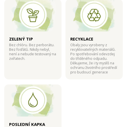
ZELENÝ TIP
RECYKLACE
Bez chlóru. Bez perborátu.
Obaly jsou vyrobeny z
Bez fosfátů. Nikdy nebyl,
recyklovatelných materiálů.
není a nebude testovaný na
Po spotřebování odevzdej
zvířatech.
do tříděného odpadu.
Děkujeme, že i ty myslíš na
ochranu životního prostředí
pro budoucí generace
POSLEDNÍ KAPKA