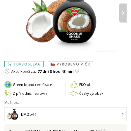
›
TURBOSLEVA
VYROBENO V ČR
Akce končí za:
77 dní 8 hod 43 min
Green brand certifikace
EKO obal
Z přírodních surovin
Český výrobek
Možnosti:
BA0541