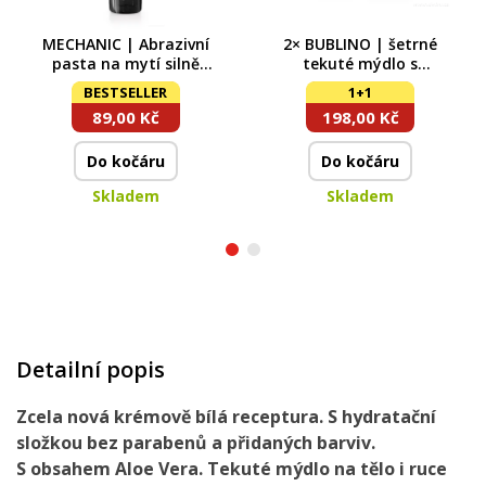
MECHANIC | Abrazivní
2× BUBLINO | šetrné
pasta na mytí silně
tekuté mýdlo s
znečistěných rukou | s
glycerinem & aloe vera
BESTSELLER
1+1
přírodním abrazivem |
| SALTED CARAMEL +
89,00 Kč
198,00 Kč
200 ml
COCONUT SHAKE
Do kočáru
Do kočáru
Skladem
Skladem
Detailní popis
Zcela
nová
krémově bílá
receptura
. S
hydratační
složkou
bez parabenů a
přidaných
barviv
.
S obsahem
Aloe Vera
. Tekuté mýdlo na tělo i ruce