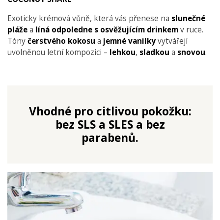
Exoticky krémová vůně, která vás přenese na
slunečné
pláže
a
líná
odpoledne s osvěžujícím drinkem
v ruce.
Tóny
čerstvého
kokosu
a
jemné
vanilky
vytvářejí
uvolněnou letní kompozici –
lehkou
,
sladkou
a
snovou
.
Vhodné pro citlivou pokožku:
bez SLS a SLES a bez
parabenů.