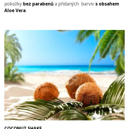
pokožky
bez parabenů
a přidaných barviv
s obsahem
Aloe Vera
.
COCONUT SHAKE