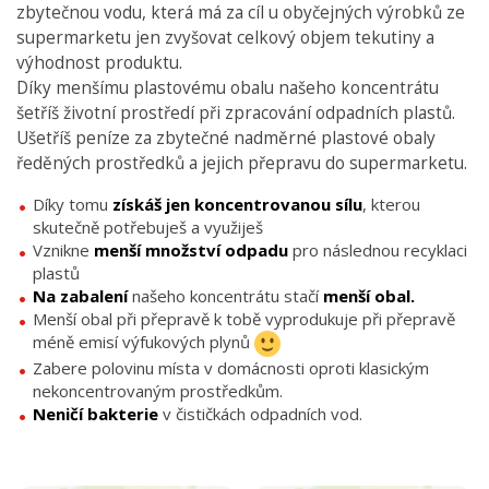
zbytečnou vodu, která má za cíl u obyčejných výrobků ze
supermarketu jen zvyšovat celkový objem tekutiny a
výhodnost produktu.
Díky menšímu plastovému obalu našeho koncentrátu
šetříš životní prostředí při zpracování odpadních plastů.
Ušetříš peníze za zbytečné nadměrné plastové obaly
ředěných prostředků a jejich přepravu do supermarketu.
Díky tomu
získáš jen koncentrovanou sílu
, kterou
skutečně potřebuješ a využiješ
Vznikne
menší množství odpadu
pro následnou recyklaci
plastů
Na zabalení
našeho koncentrátu stačí
menší obal.
Menší obal při přepravě k tobě vyprodukuje při přepravě
méně emisí výfukových plynů
Zabere polovinu místa v domácnosti oproti klasickým
nekoncentrovaným prostředkům.
Neničí bakterie
v čističkách odpadních vod.