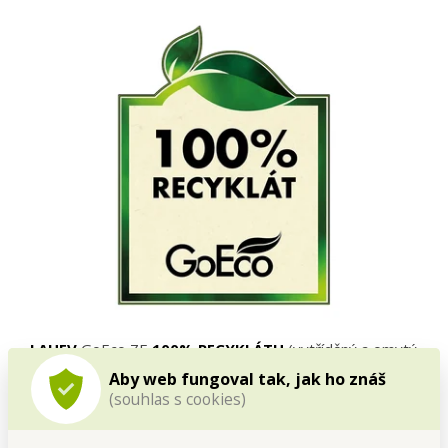
LAHEV
GoEco ZE
100% RECYKLÁTU
(vytříděný a omytý
plast)
Aby web fungoval tak, jak ho znáš
100 % hmotnosti této lahve tvoří plasty, které lidé vytřídili
(souhlas s cookies)
a odevzdali do sběru