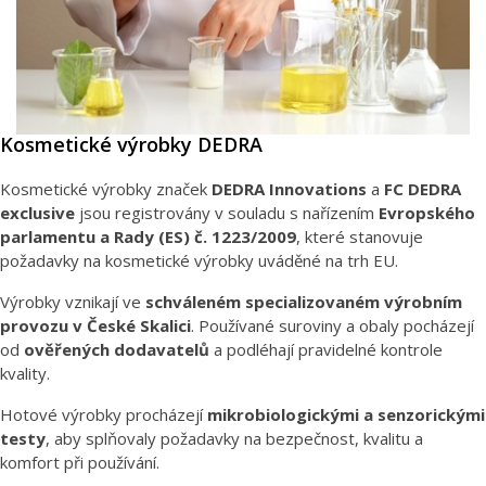
Kosmetické výrobky DEDRA
Kosmetické výrobky značek
DEDRA Innovations
a
FC DEDRA
exclusive
jsou registrovány v souladu s nařízením
Evropského
parlamentu a Rady (ES) č. 1223/2009
, které stanovuje
požadavky na kosmetické výrobky uváděné na trh EU.
Výrobky vznikají ve
schváleném specializovaném výrobním
provozu v České Skalici
. Používané suroviny a obaly pocházejí
od
ověřených dodavatelů
a podléhají pravidelné kontrole
kvality.
Hotové výrobky procházejí
mikrobiologickými a senzorickými
testy
, aby splňovaly požadavky na bezpečnost, kvalitu a
komfort při používání.