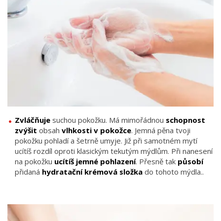
Zvláčňuje
suchou pokožku. Má mimořádnou
schopnost
zvýšit
obsah
vlhkosti v pokožce
. Jemná pěna tvoji
pokožku pohladí a šetrně umyje. Již při samotném mytí
ucítíš rozdíl oproti klasickým tekutým mýdlům. Při nanesení
na pokožku
ucítíš jemné pohlazení
. Přesně tak
působí
přidaná
hydratační krémová složka
do tohoto mýdla..