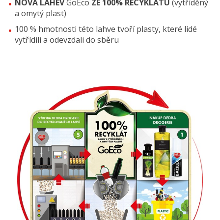
NOVÁ LAHEV
GoEco
ZE 100% RECYKLÁTU
(vytříděný
a omytý plast)
100 % hmotnosti této lahve tvoří plasty, které lidé
vytřídili a odevzdali do sběru