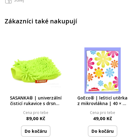
Sdílej
Zákazníci také nakupují
SASANKA® | univerzální
GoEco® | lešticí utěrka
čisticí rukavice s drsnou
z mikrovlákna | 40 × 30
a jemnou stranou |
cm | květinový potisk
Cena pro tebe
Cena pro tebe
23 × 20 cm
89,00 Kč
49,00 Kč
Do kočáru
Do kočáru