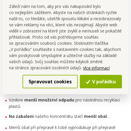
Záleží nám na tom, aby pro vás nakupování bylo
Ekologie
co nejlepším zážitkem. Abyste na našich stránkách rychle
našli to, co hledáte, ušetřili spoustu klikání a nezobrazovaly
Tento prostředek je velmi koncentrovaný. Stačí menší
se vám reklamy na věci, které vás nezajímají. Abyste web
množství oproti klasickým prostředkům. Neobsahuje
viděli v zobrazení na které jste zvyklí a nemuseli se pokaždé
zbytečnou vodu, která má za cíl u obyčejných výrobků ze
přihlašovat. Proto od vás potřebujeme souhlas
supermarketu jen zvyšovat celkový objem tekutiny a
se zpracováním souborů cookies. Stisknutím tlačítka
výhodnost produktu.
„V pořádku“ souhlasíte s nastavením cookies tak, abychom
Díky menšímu plastovému obalu našeho koncentrátu šetříš
vám poskytovali smysluplné a užitečné služby na základě
životní prostředí při zpracování odpadních plastů. Ušetříš
vašich údajů. Svůj souhlas můžete kdykoli změnit
peníze za zbytečné nadměrné plastové obaly ředěných
na stránce zpracování osobních údajů.
Více informací
prostředků a jejich přepravu do supermarketu.
Spravovat cookies
V pořádku
Díky tomu
získáš jen koncentrovanou sílu
, kterou
skutečně potřebuješ a využiješ
Vznikne
menší množství odpadu
pro následnou recyklaci
plastů
Na zabalení
našeho koncentrátu stačí
menší obal.
Menší obal při přepravě k tobě vyprodukuje při přepravě