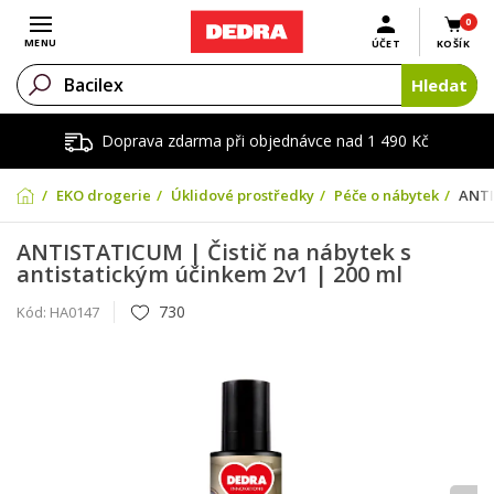
0
Otevřít menu
MENU
ÚČET
KOŠÍK
Hledat
Doprava zdarma při objednávce nad 1 490 Kč
EKO drogerie
Úklidové prostředky
Péče o nábytek
ANTI
ANTISTATICUM | Čistič na nábytek s
antistatickým účinkem 2v1 | 200 ml
730
Kód:
HA0147