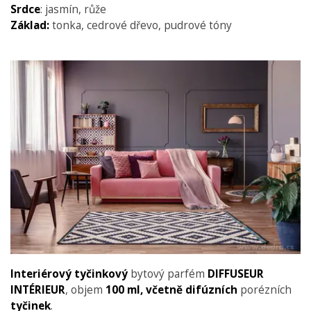
Srdce
: jasmín, růže
Základ:
tonka, cedrové dřevo, pudrové tóny
Interiérový tyčinkový
bytový parfém
DIFFUSEUR
INTÉRIEUR
, objem
100 ml,
včetně difúzních
porézních
tyčinek
.