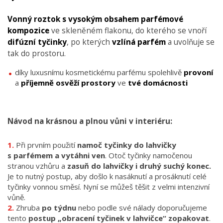
Vonný roztok s vysokým obsahem parfémové
kompozice
ve skleněném flakonu, do kterého se vnoří
difúzní tyčinky
, po kterých
vzlíná parfém
a uvolňuje se
tak do prostoru.
díky luxusnímu kosmetickému parfému spolehlivě
provoní
a
příjemně osvěží
prostory
ve
tvé domácnosti
Návod na krásnou a plnou vůni v interiéru:
Při prvním použití
namoč tyčinky do lahvičky
s parfémem a vytáhni ven
. Otoč tyčinky namočenou
stranou vzhůru a
zasuň do lahvičky i druhý suchý konec.
Je to nutný postup, aby došlo k nasáknutí a prosáknutí celé
tyčinky vonnou směsí. Nyní se můžeš těšit z velmi intenzivní
vůně.
Zhruba
po týdnu
nebo podle své nálady doporučujeme
tento
postup „obracení tyčinek v lahvičce“ zopakovat
.