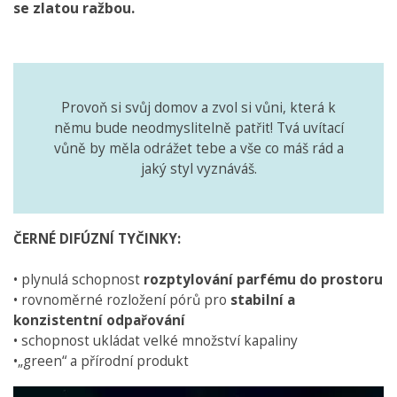
se zlatou ražbou.
Provoň si svůj domov a zvol si vůni, která k
němu bude neodmyslitelně patřit! Tvá uvítací
vůně by měla odrážet tebe a vše co máš rád a
jaký styl vyznáváš.
ČERNÉ DIFÚZNÍ TYČINKY:
• plynulá schopnost
rozptylování parfému do prostoru
• rovnoměrné rozložení pórů pro
stabilní a
konzistentní odpařování
• schopnost ukládat velké množství kapaliny
•„green“ a přírodní produkt