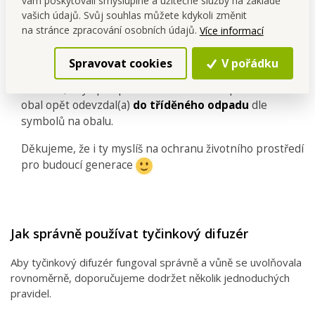
vám poskytovali smysluplné a užitečné služby na základě
vašich údajů. Svůj souhlas můžete kdykoli změnit
na stránce zpracování osobních údajů.
Více informací
Recyklace
Spravovat cookies
V pořádku
Obaly jsou vyrobeny
z recyklovatelných materiálů
.
Prosíme, abys po spotřebování každého prostředku
obal opět odevzdal(a)
do tříděného odpadu
dle
symbolů na obalu.
Děkujeme, že i ty myslíš na ochranu životního prostředí
pro budoucí generace
Jak správně používat tyčinkový difuzér
Aby tyčinkový difuzér fungoval správně a vůně se uvolňovala
rovnoměrně, doporučujeme dodržet několik jednoduchých
pravidel.