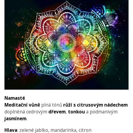
Namasté
Meditační vůně
plná tónů
růží s citrusovým nádechem
doplněná cedrovým
dřevem
,
tonkou
a podmanivým
jasmínem
.
Hlava
: zelené jablko, mandarinka, citron