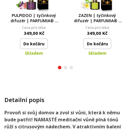
PULPIDOO | tyčinkový
ZAZEN | tyčinkový
difuzér | PARFUMIA® |
difuzér | PARFUMIA® |
100 ml
100 ml
Cena pro tebe
Cena pro tebe
349,00 Kč
349,00 Kč
Do kočáru
Do kočáru
Skladem
Skladem
Detailní popis
Provoň si svůj domov
a zvol si vůni, která k němu
bude patřit!
NAMASTÉ
meditační vůně
plná tónů
růží s citrusovým nádechem
.
V atraktivním balení