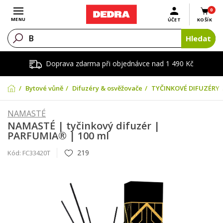
0
Otevřít menu
MENU
ÚČET
KOŠÍK
Hledat
Doprava zdarma při objednávce nad 1 490 Kč
Bytové vůně
Difuzéry & osvěžovače
TYČINKOVÉ DIFUZÉRY
NAMASTÉ
NAMASTÉ | tyčinkový difuzér |
PARFUMIA® | 100 ml
219
Kód:
FC33420T