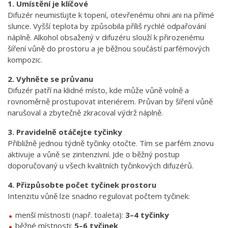
1. Umístění je klíčové
Difuzér neumisťujte k topení, otevřenému ohni ani na přímé
slunce. Vyšší teplota by způsobila příliš rychlé odpařování
náplně. Alkohol obsažený v difuzéru slouží k přirozenému
šíření vůně do prostoru a je běžnou součástí parfémových
kompozic.
2. Vyhněte se průvanu
Difuzér patří na klidné místo, kde může vůně volně a
rovnoměrně prostupovat interiérem. Průvan by šíření vůně
narušoval a zbytečně zkracoval výdrž náplně.
3. Pravidelně otáčejte tyčinky
Přibližně jednou týdně tyčinky otočte. Tím se parfém znovu
aktivuje a vůně se zintenzivní. Jde o běžný postup
doporučovaný u všech kvalitních tyčinkových difuzérů.
4. Přizpůsobte počet tyčinek prostoru
Intenzitu vůně lze snadno regulovat počtem tyčinek:
menší místnosti (např. toaleta):
3–4 tyčinky
běžné místnosti:
5–6 tyčinek